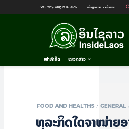
ເຂົ້າ​ສູ່​ລະ​ບົບ / ເຂົ້າ​ຮ່ວມ
Saturday, August 8, 2026
ໜ້າທຳອິດ
ໝວດຂ່າວ
FOOD AND HEALTHS
GENERAL
ທຸລະກິດໃດຈໍາໜ່າຍອ