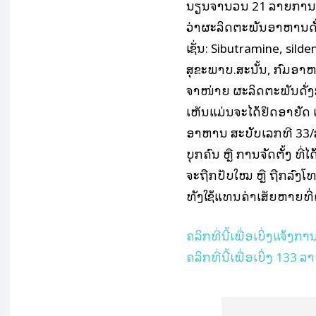
ນຽນຈຳນວນ 21 ລາຍການ.
ວ່າຜະລິດຕະພັນອາຫານດັ
ເຊັ່ນ: Sibutramine, sild
ສຸຂະພາບ.ສະນັ້ນ, ກົມອາຫ
ຈຳໜ່າຍ ຜະລິດຕະພັນດັ່ງ
ເຫັນແມ່ນຈະໄດ້ຢຶດອາຍັ
ອາຫານ ສະບັບເລກທີ 33/ສພຊ
ບຸກຄົນ ຫຼື ການຈັດຕັ້ງ ທ
ຈະຖືກປັບໃໝ ຫຼື ຖືກລົງໂ
ທັງໃຊ້ແທນຄ່າເສັຍຫາຍທີ່ຕົນ
ຄລິກທີ່ນີ້ເພື່ອເບິ່ງແຈ້ງກ
ຄລິກທີ່ນີ້ເພື່ອເບິ່ງ 1