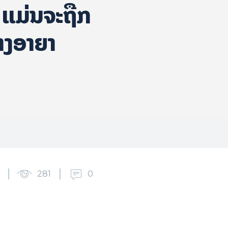
ແມ່ນຈະຖືກ
າງອາຍາ
281
0