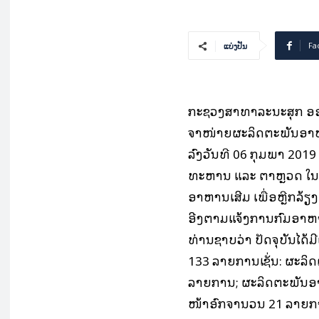
Fa
ແບ່ງປັນ
ກະຊວງສາທາລະນະສຸກ ອອກ
ຈຳໜ່າຍຜະລິດຕະພັນອາຫ
ລົງວັນທີ 06 ກຸມພາ 2019
ທະຫານ ແລະ ຕຳຫຼວດ ໃນຂອ
ອາຫານເສີມ ເພື່ອຫຼີກລ້ຽ
ອີງຕາມແຈ້ງການກົມອາຫາ
ທ່ານຊາບວ່າ ປັດຈຸບັນໄ
133 ລາຍການເຊັ່ນ: ຜະລ
ລາຍການ; ຜະລິດຕະພັນອ
ໜ້າອົກຈຳນວນ 21 ລາຍກາ