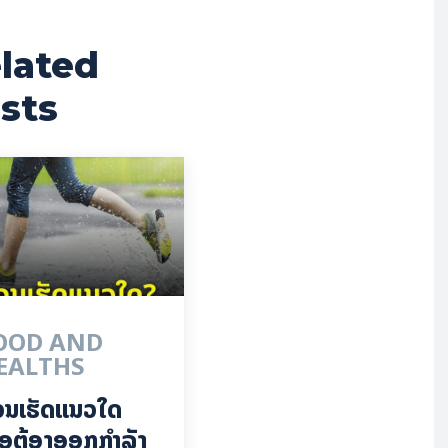
lated
sts
OOD AND
EALTHS
ວນເຮັດແນວໃດ
ື່ອຕ້ອງອອກກຳລັງ