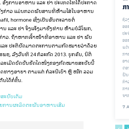
 ອົງການອາຫານ ແລະ ຢາ ປະເທດໄທໄດ້ປະກາດ
ກາ
່ງກ່າວ ແມ່ນກວດພົບສານທີ່ຫ້າມໃສ່ໃນອາຫານ
enafil, hormone ເຊິ່ງເປັນອັນຕະລາຍຕໍ່
ຊ່ວ
ອອກ
ານ ແລະ ຢາ ຈຶ່ງແຈ້ງມາຍັງທ່ານ ຫ້າມບໍລິໂພກ,
ປະ
ກ່າວ. ຖ້າຫາກເຈົ້າໜ້າທີ່ອາຫານ ແລະ ຢາ ພົບ
ອອ
ດ ແລະ ປະຕິບັດມາດຕະການຕາມກົດໝາຍວ່າດ້ວຍ
ແຕ່
, ລົງວັນທີ 24 ກໍລະກົດ 2013. ບຸກຄົນ, ນິຕິ
ກາຍ
ອາດ
ີ່ໄດ້ລະເມີດບົດບັນຍັດໃດໜຶ່ງຂອງກົດໝາຍສະບັບນີ້
ຕອນ
ທດທາງອາຍາ ຕາມແຕ່ ກໍລະນີເບົາ ຫຼື ໜັກ ລວມ
ຝົນ
ໄດ້ກໍ່ຂຶ້ນ.
ກ່າ
ການ
ຈາ
ານສະບັບເຕັມ
33 ລາຍການຜະລິດຕະພັນອາຫານເສີມ
7 