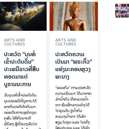
ARTS AND
ARTS AND
CULTURES
CULTURES
ປະຫວັດ “ບຸນຫໍ່
ປະຫວັດຄວາມ
ເຂົ້າປະດັບດິນ”
ເປັນມາ “ພຣະກິ່ວ”
ປະເພນີລາວທີ່ສືບ
ແຫ່ງນະຄອນຫຼວງ
ທອດມາແຕ່
ພະບາງ
ບູຮານນະການ
"ພຣະກິວ" ຕາມປະຫວັດ
ຄວາມເປັນມາ ໄດ້ມາຈາກ
ວັນບຸນຫໍ່ເຂົ້າປະດັບດິນ
ລຳນ້ຳກິວ ທີ່ຫລວງນ້ຳ
ບຸນປະເພນີທີ່ບູຮານໄດ້
ທາ ຊົນເຜົ່າລາວເທິງໄດ້
ພາກັນປະຕິບັດກັນມາ
ໄປຂຸດມັນ ຢູ່ນ້ຳກິວ
ເພື່ອເປັນການອຸທິດບຸນ
ຫລວງນ້ຳທາ ໄດ້ເອົາ
ກຸສົນ ໃຫ້ກັບຍາດຕິ
ສຽມໄປຂຸດ ແລະ ໄປທັ່ງ
ພີ່ນ້ອງ ຜູ້ທີ່ລ່ວງລັບໄປ
ໃສ່ແທ່ນພຼະ ແລະ ໄດ້ພົບ