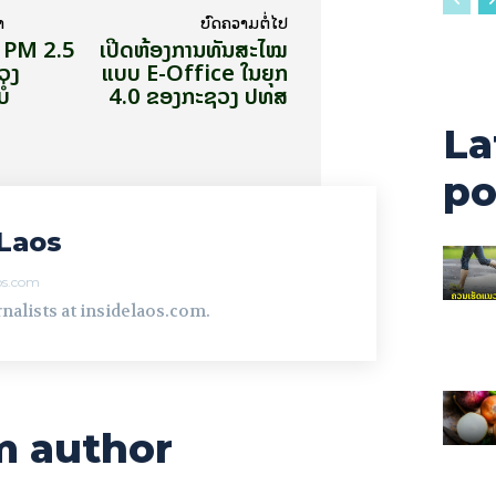
າ
ບົດ​ຄວາມ​ຕໍ່​ໄປ
ກ PM 2.5
ເປີດຫ້ອງ​ການ​ທັນ​ສະ​ໄໝ
ວງ
ແບບ E-Office ໃນ​ຍຸກ
ໍ່
4.0 ຂອງ​ກະ​ຊວງ ປ​ທ​ສ
La
po
Laos
aos.com
nalists at insidelaos.com.
m author