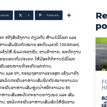
Re
cebook
X
Pinterest
po
 ໜັງສືແຈ້ງການ ກ່ຽວກັບ ຫ້າມບໍລິໂພກ ແລະ
ານເສີມຜິດກົດໝາຍ ສະບັບເລກທີ 1004/ກອຢ,
 ແຈ້ງໃຫ້ ພໍ່ແມ່ປະຊາຊົນ, ຊາວຄ້າຂາຍ, ພະນັກງານ
ບເຂດທົ່ວປະເທດ ໃຫ້ມີສະຕິຕໍ່ການບໍລິໂພກ
ງຜົນເສຍຫາຍທີ່ຈະເກີດແກ່ທ່ານ.
ນ ແລະ ຢາ, ກະຊວງສາທາລະນະສຸກ ແຈ້ງມາຍັງ
ດ້ມີຜະລິດຕະພັນອາຫານເສີມຜິດກົດໝາຍຈຳນວນ
F
H
ິດຕະພັນອາຫານເສີມຫຼຸດນ້ຳໜັກຈຳນວນ 86
າຫານເສີມສະມັດຕະພາບທາງເພດ ແລະ ເສີມ
ຄ
ນ; ຜະລິດຕະພັນອາຫານເສີມເຮັດໃຫ້ຜິວຂາວ
ເມ