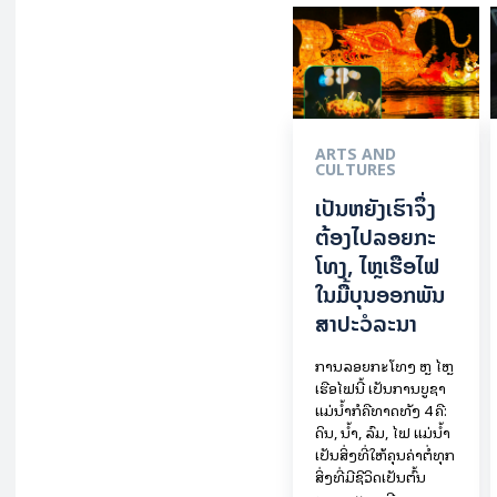
ARTS AND
CULTURES
ເປັນ​ຫຍັງ​ເຮົາ​ຈຶ່ງ​
ຕ້ອງ​ໄປລອຍ​ກະ​
ໂທງ, ໄຫຼ​ເຮືອ​ໄຟ
ໃນ​ມື້​​ບຸນ​ອອກ​ພັນ​
ສາ​ປະ​ວໍ​ລະ​ນາ
ການລອຍ​ກະ​ໂທງ ຫຼື ໄຫຼ
ເຮືອໄຟນີ້ ເປັນການບູຊາ
ແມ່ນໍ້າກໍຄືທາດທັງ 4 ຄື:
ດິນ, ນໍ້າ, ລົມ, ໄຟ ແມ່ນໍ້າ
ເປັນສິ່ງທີ່ໃຫ້ຄຸນຄ່າຕໍ່ທຸກ
ສິ່ງທີ່ມີຊີວິດເປັນຕົ້ນ