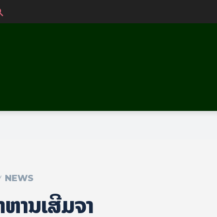
NEWS
າຫານເສີມຈໍາ