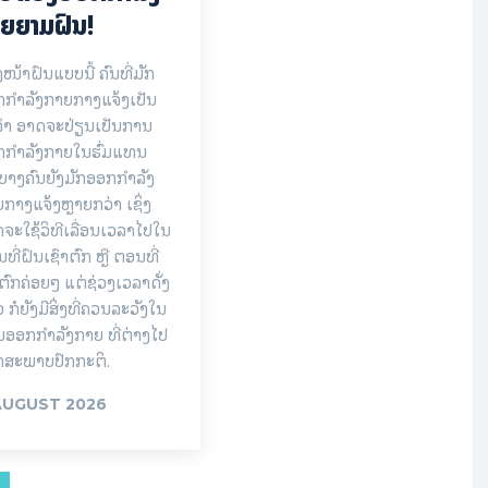
ຍຍາມຝົນ!
ງໜ້າຝົນແບບນີ້ ຄົນທີ່ມັກ
ກຳລັງກາຍກາງແຈ້ງເປັນ
ຈຳ ອາດຈະປ່ຽນເປັນການ
ກກຳລັງກາຍໃນຮົ່ມແທນ
ບາງຄົນຍັງມັກອອກກຳລັງ
ກາງແຈ້ງຫຼາຍກວ່າ ເຊິ່ງ
ຈະໃຊ້ວິທີເລື່ອນເວລາໄປໃນ
ທີ່ຝົນເຊົາຕົກ ຫຼື ຕອນທີ່
ຕົກຄ່ອຍໆ ແຕ່ຊ່ວງເວລາດັ່ງ
ວ ກໍຍັງມີສິ່ງທີ່ຄວນລະວັງໃນ
ອອກກຳລັງກາຍ ທີ່ຕ່າງໄປ
ກສະພາບປົກກະຕິ.
AUGUST 2026