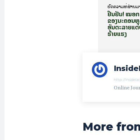
ບົດ​ຄວາມ​ທີ່​ຜ່ານ​ມ
ຢືນ​ຢັນ! ໝອ
ຂອງນະຄອນຫຼ
ອັນຕະລາຍແຕ່ບ
ຮ້າຍແຮງ
Inside
http://insidel
Online Jour
More fro