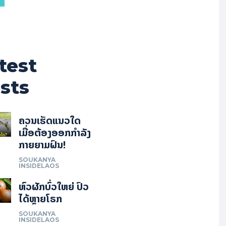
test
sts
ຄວນເຮັດແນວໃດ
ເມື່ອຕ້ອງອອກກຳລັງ
ກາຍຍາມຝົນ!
SOUKANYA
INSIDELAOS
ຫົວຜັກບົ່ວໃຫຍ່ ປົວ
ໄດ້ຫຼາຍໂຣກ
SOUKANYA
INSIDELAOS