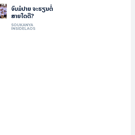
ຈົບມໍປາຍ ຈະຮຽນຕໍ່
ສາຍໃດດີ?
SOUKANYA
INSIDELAOS