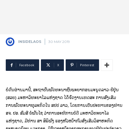
INSIDELAOS
30 MAY 2019
Facebook
X
Pinterest
ບໍ່ດົນຜ່ານມານີ້, ສະຖາບັນພັດທະນາຊັບພະຍາກອນມະນຸດລາວ-ຍີ່ປຸ່ນ
(ສລຍ) ມະຫາວິທະຍາໄລແຫ່ງຊາດ ໄດ້ຈັດງານເທດສະ ການສົ່ງເສີມ
ການພັດທະນາທຸລະກິດໃນ ສປປ ລາວ, ໂດຍການເປັນປະທານຂອງທ່ານ
ສຈ. ປອ. ສົມສີ ຍໍພັນໄຊ ວ່າການອະທິການບໍດີ ມະຫາວິທະຍາໄລ
ແຫ່ງຊາດ, ມີທ່ານ ສາ ສິຣິພົງ ຮອງຫົວໜ້າກົມສົ່ງເສີມວິສາຫະກິດ
ຂະໜາດນ້ອຍ ແລະກາງ, ມີຜູ້ຕາງໜ້າຈາກສະຖານທູດຍີ່ປຸ່ນປະຈຳລາວ,