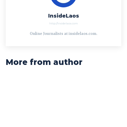
InsideLaos
http://insidelaos.com
Online Journalists at insidelaos.com.
More from author