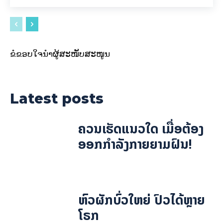
ຂໍຂອບໃຈນຳຜູ້ສະໜັບສະໜູນ
Latest posts
ຄວນເຮັດແນວໃດ ເມື່ອຕ້ອງ
ອອກກຳລັງກາຍຍາມຝົນ!
ຫົວຜັກບົ່ວໃຫຍ່ ປົວໄດ້ຫຼາຍ
ໂຣກ