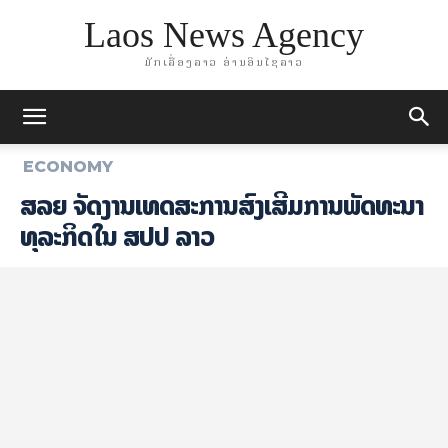
Laos News Agency
ມັກເລື່ອງລາວ ອ່ານອິນໄຊລາວ
ECONOMY
ສລຍ ຈັດງານເທດສະການສົ່ງເສີມການພັດທະນາ
ທຸລະກິດໃນ ສປປ ລາວ