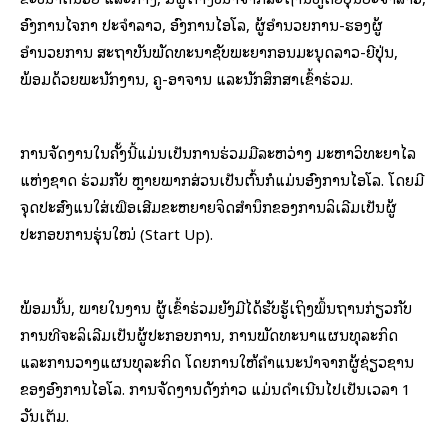
ອົງການໄຈກາ ປະຈຳລາວ, ອົງການໄອໂລ, ຜູ້ອຳນວຍການ-ຮອງຜູ້
ອຳນວຍການ ສະຖາບັນພັດທະນາຊັບພະຍາກອນມະນຸດລາວ-ຍີ່ປຸ່ນ,
ພ້ອມດ້ວຍພະນັກງານ, ຄູ-ອາຈານ ແລະນັກສຶກສາເຂົ້າຮ່ວມ.
ການຈັດງານໃນຄັ້ງນີ້ແມ່ນເປັນການຮ່ວມມືລະຫວ່າງ ມະຫາວິທະຍາໄລ
ແຫ່ງຊາດ ຮ່ວມກັບ ຫຼາຍພາກສ່ວນເປັນຕົ້ນກໍແມ່ນອົງການໄອໂລ. ໂດຍມີ
ຈຸດປະສົງແນໃສ່ເພື່ອເສີມຂະຫຍາຍຈິດສຳນຶກຂອງການລິເລີ່ມເປັນຜູ້
ປະກອບການຮຸ່ນໃໝ່ (Start Up).
ພ້ອມນັ້ນ, ພາຍໃນງານ ຜູ້ເຂົ້າຮ່ວມຍັງມີໄດ້ຮັບຮູ້ເຖິງພຶ້ນຖານກ່ຽວກັບ
ການທີ່ຈະລິເລີ່ມເປັນຜູ້ປະກອບການ, ການພັດທະນາແຜນທຸລະກິດ
ແລະການວາງແຜນທຸລະກິດ ໂດຍການໃຫ້ຄຳແນະນຳຈາກຜູ້ຊ່ຽວຊານ
ຂອງອົງການໄອໂລ. ການຈັດງານດັ່ງກ່າວ ແມ່ນດຳເນີນໄປເປັນເວລາ 1
ວັນເຕັມ.