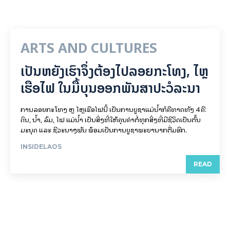
ARTS AND CULTURES
ເປັນ​ຫຍັງ​ເຮົາ​ຈຶ່ງ​ຕ້ອງ​ໄປລອຍ​ກະ​ໂທງ, ໄຫຼ​
ເຮືອ​ໄຟ ໃນ​ມື້​​ບຸນ​ອອກ​ພັນ​ສາ​ປະ​ວໍ​ລະ​ນາ
ການລອຍ​ກະ​ໂທງ ຫຼື ໄຫຼເຮືອໄຟນີ້ ເປັນການບູຊາແມ່ນໍ້າກໍຄືທາດທັງ 4 ຄື:
ດິນ, ນໍ້າ, ລົມ, ໄຟ ແມ່ນໍ້າ ເປັນສິ່ງທີ່ໃຫ້ຄຸນຄ່າຕໍ່ທຸກສິ່ງທີ່ມີຊີວິດເປັນຕົ້ນ
ມະນຸດ ແລະ ຊີວະນາໆພັນ ພ້ອມເປັນການບູຊາພະຍານາກຕື່ມອີກ.
INSIDELAOS
READ