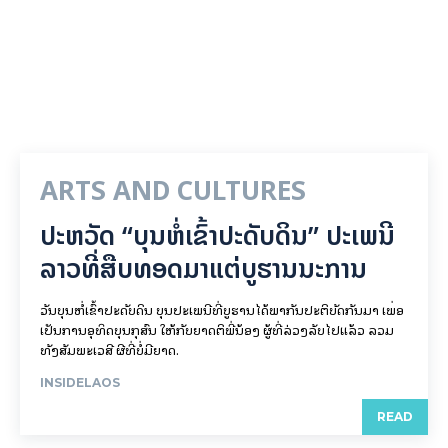
ARTS AND CULTURES
ປະຫວັດ “ບຸນຫໍ່ເຂົ້າປະດັບດິນ” ປະເພນີ
ລາວທີ່ສືບທອດມາແຕ່ບູຮານນະການ
ວັນບຸນຫໍ່ເຂົ້າປະດັບດິນ ບຸນປະເພນີທີ່ບູຮານໄດ້ພາກັນປະຕິບັດກັນມາ ເພື່ອ
ເປັນການອຸທິດບຸນກຸສົນ ໃຫ້ກັບຍາດຕິພີ່ນ້ອງ ຜູ້ທີ່ລ່ວງລັບໄປແລ້ວ ລວມ
ທັງສັມພະເວສີ ຜີທີ່ບໍ່ມີຍາດ.
INSIDELAOS
READ