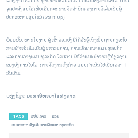
ແຫ່ງຊາດ ຮ່ວມກັບ ຫຼາຍພາກສ່ວນເປັນຕົ້ນກໍແມ່ນອົງການໄອໂລ. ໂດຍມີ
ຈຸດປະສົງແນໃສ່ເພື່ອເສີມຂະຫຍາຍຈິດສຳນຶກຂອງການລິເລີ່ມເປັນຜູ້
ປະກອບການຮຸ່ນໃໝ່ (Start Up).
ພ້ອມນັ້ນ, ພາຍໃນງານ ຜູ້ເຂົ້າຮ່ວມຍັງມີໄດ້ຮັບຮູ້ເຖິງພຶ້ນຖານກ່ຽວກັບ
ການທີ່ຈະລິເລີ່ມເປັນຜູ້ປະກອບການ, ການພັດທະນາແຜນທຸລະກິດ
ແລະການວາງແຜນທຸລະກິດ ໂດຍການໃຫ້ຄຳແນະນຳຈາກຜູ້ຊ່ຽວຊານ
ຂອງອົງການໄອໂລ. ການຈັດງານດັ່ງກ່າວ ແມ່ນດຳເນີນໄປເປັນເວລາ 1
ວັນເຕັມ.
ແຫຼ່ງຂໍ້ມູນ:
ມະຫາວິທະຍາໄລແຫ່ງຊາດ
TAGS
ສປປ ລາວ
ສລຍ
ເທດສະການສົ່ງເສີມການພັດທະນາທຸລະກິດ