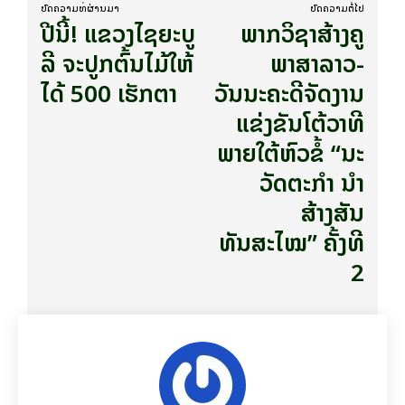
ບົດ​ຄວາມ​ທີ່​ຜ່ານ​ມາ
ບົດ​ຄວາມ​ຕໍ່​ໄປ
ປີນີ້! ແຂວງໄຊຍະບູ
ພາກວິຊາສ້າງຄູ
ລີ ຈະປູກຕົ້ນໄມ້ໃຫ້
ພາສາລາວ-
ໄດ້ 500 ເຮັກຕາ
ວັນນະຄະດີຈັດງານ
ແຂ່ງຂັນໂຕ້ວາທີ
ພາຍໃຕ້ຫົວຂໍ້ “ນະ
ວັດຕະກໍາ ນໍາ
ສ້າງສັນ
ທັນສະໄໝ” ຄັ້ງທີ
2