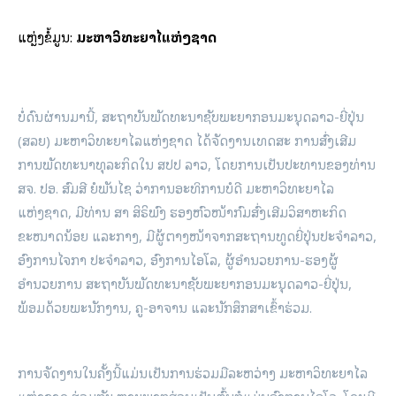
ແຫຼ່ງຂໍ້ມູນ:
ມະຫາວິທະຍາໄລແຫ່ງຊາດ
ບໍ່ດົນຜ່ານມານີ້, ສະຖາບັນພັດທະນາຊັບພະຍາກອນມະນຸດລາວ-ຍີ່ປຸ່ນ
(ສລຍ) ມະຫາວິທະຍາໄລແຫ່ງຊາດ ໄດ້ຈັດງານເທດສະ ການສົ່ງເສີມ
ການພັດທະນາທຸລະກິດໃນ ສປປ ລາວ, ໂດຍການເປັນປະທານຂອງທ່ານ
ສຈ. ປອ. ສົມສີ ຍໍພັນໄຊ ວ່າການອະທິການບໍດີ ມະຫາວິທະຍາໄລ
ແຫ່ງຊາດ, ມີທ່ານ ສາ ສິຣິພົງ ຮອງຫົວໜ້າກົມສົ່ງເສີມວິສາຫະກິດ
ຂະໜາດນ້ອຍ ແລະກາງ, ມີຜູ້ຕາງໜ້າຈາກສະຖານທູດຍີ່ປຸ່ນປະຈຳລາວ,
ອົງການໄຈກາ ປະຈຳລາວ, ອົງການໄອໂລ, ຜູ້ອຳນວຍການ-ຮອງຜູ້
ອຳນວຍການ ສະຖາບັນພັດທະນາຊັບພະຍາກອນມະນຸດລາວ-ຍີ່ປຸ່ນ,
ພ້ອມດ້ວຍພະນັກງານ, ຄູ-ອາຈານ ແລະນັກສຶກສາເຂົ້າຮ່ວມ.
ການຈັດງານໃນຄັ້ງນີ້ແມ່ນເປັນການຮ່ວມມືລະຫວ່າງ ມະຫາວິທະຍາໄລ