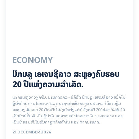
ECONOMY
ບິກບລູ ເອເຈນຊີລາວ ສະຫຼອງຄົບຮອບ
20 ປີແຫ່ງຄວາມສຳເລັດ.
ນະຄອນຫຼວງວຽງຈັນ, ປະເທດລາວ - ບໍລິສັດ ບິກບລູ ເອເຈນຊີລາວ ໜຶ່ງໃນ
ຜູ້ນຳດ້ານການໂຄສະນາ ແລະ ປະຊາສຳພັນ ຂອງສປປ ລາວ ໄດ້ສະເຫຼີມ
ສະຫຼອງຄົບຮອບ 20 ປີໃນປີນີ້ ເຊິ່ງນັບຕັ້ງແຕ່ກໍ່ຕັ້ງໃນປີ 2004 ມາບໍລິສັດໄດ້
ເຕີບໃຫຍ່ຂື້ນຈົນເປັນຜູ້ນຳໃນອຸດສາຫະກຳໂຄສະນາ ໃນປະເທດລາວ ແລະ
ເປັນທີ່ຍອມຮັບໃນບັນດາລູກຄ້າທັງໃນ ແລະ ຕ່າງປະເທດ.
21 DECEMBER 2024