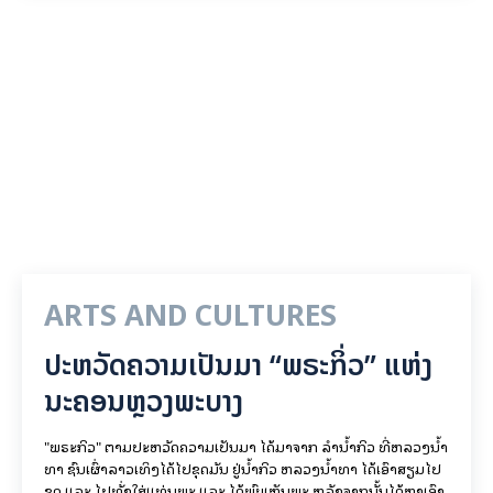
ARTS AND CULTURES
ປະຫວັດຄວາມເປັນມາ “ພຣະກິ່ວ” ແຫ່ງ
ນະຄອນຫຼວງພະບາງ
"ພຣະກິວ" ຕາມປະຫວັດຄວາມເປັນມາ ໄດ້ມາຈາກ ລຳນ້ຳກິວ ທີ່ຫລວງນ້ຳ
ທາ ຊົນເຜົ່າລາວເທິງໄດ້ໄປຂຸດມັນ ຢູ່ນ້ຳກິວ ຫລວງນ້ຳທາ ໄດ້ເອົາສຽມໄປ
ຂຸດ ແລະ ໄປທັ່ງໃສ່ແທ່ນພຼະ ແລະ ໄດ້ພົບເຫັນພຼະ ຫລັງຈາກນັ້ນໄດ້ຫາເອົາ