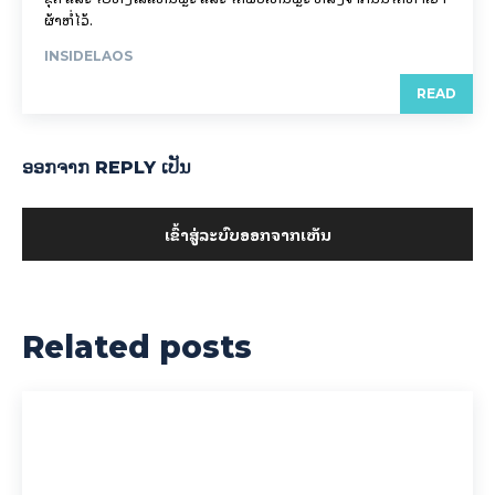
ຜ້າຫໍ່ໄວ້.
INSIDELAOS
READ
ອອກ​ຈາກ REPLY ເປັນ
ເຂົ້າ​ສູ່​ລະ​ບົບ​ອອກ​ຈາກ​ເຫັນ
Related posts