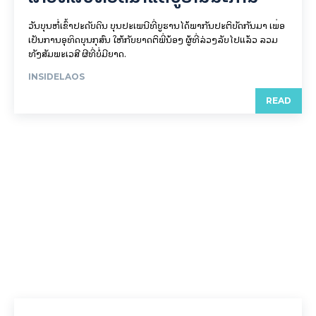
ວັນບຸນຫໍ່ເຂົ້າປະດັບດິນ ບຸນປະເພນີທີ່ບູຮານໄດ້ພາກັນປະຕິບັດກັນມາ ເພື່ອ
ເປັນການອຸທິດບຸນກຸສົນ ໃຫ້ກັບຍາດຕິພີ່ນ້ອງ ຜູ້ທີ່ລ່ວງລັບໄປແລ້ວ ລວມ
ທັງສັມພະເວສີ ຜີທີ່ບໍ່ມີຍາດ.
INSIDELAOS
READ