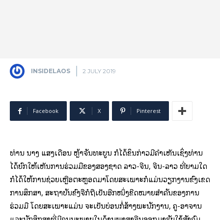
INSIDELAOS
2 JULY 2019
Facebook
X
Pinterest
ທ່ານ ນາງ ແສງເດືອນ ຫຼ້າຈັນທະບູນ ກໍໄດ້ຂຶ້ນກ່າວມີຄໍາເຫັນເຊິ່ງທ່ານ
ໄດ້ຍົກໃຫ້ເຫັນການຮ່ວມມືຂອງສອງຊາດ ລາວ-ຈີນ, ຈີນ-ລາວ ທີ່ຍາມໃດ
ກໍໄດ້ໃຫ້ການຊ່ວຍເຫຼືອຕະຫຼອດມາໂດຍສະເພາະກໍແມ່ນວຽກງານຂົງເຂດ
ການສຶກສາ, ສະຖາບັນຂົງຈືກໍຖືເປັນອີກໜຶ່ງຂີດໝາຍສຳຄັນຂອງການ
ຮ່ວມມື ໂດຍສະເພາະແມ່ນ ຈະເປັນບ່ອນກໍ່ສ້າງພະນັກງານ, ຄູ-ອາຈານ
ແລະນັກສຶກສາທີ່ມີຄຸນນະພາບໃນດ້ານພາສາຈີນອອກມາຮັບໃຊ້ສັງຄົມ.