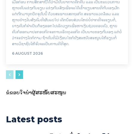
ເມື່ອກ່ອນ ການສຶກສາຖືໄດ້ວ່າມີບັນຍາກາດຄຶກຄື້ນ ແລະ ເປັນຂະບວນການ
ຫຼາຍຄົນແຂ່ງກັນຮຽນ ແຂ່ງກັນເສັງເພື່ອຈະໄດ້ເຂົ້າຮຽນສາຍທີ່ຕົນເອງມັກ
ແຕ່ຕົກມາຍຸກປັດຈຸບັນນີ້ ດ້ວຍສະພາບເສດຖະກິດ ສະພາບແວດລ້ອມ ແລະ
ຫຼາຍຢ່າງໃນສັງຄົມທີ່ຜັນແປໄປ ເດັກນ້ອຍສ່ວນໃຫຍ່ບໍ່ຢາກທີ່ຈະຮຽນຕໍ່,
ບາງຄົນກໍຈຳເປັນຕ້ອງອອກໄປເຮັດວຽກເພື່ອຫາເງິນຊ່ວຍຄອບຄົວ, ຫຼາຍ
ຄົນກໍອອກມາປະກອບກິດຈະການເຮັດທຸລະກິດ ເປັນນາຍຂອງຕົນເອງ ແຕ່ບໍ່
ວ່າຈະຢ່າງໃດກໍຕາມ ຖ້າຄົນທີ່ມີເງືອນໄຂກໍຍັງສະໜັບສະໜູນໃຫ້ຮຽນຕໍ່
ສາຍວິຊາຊີບໃຫ້ຈົບຈະເປັນການດີທີ່ສຸດ.
6 AUGUST 2026
ຂໍຂອບໃຈນຳຜູ້ສະໜັບສະໜູນ
Latest posts