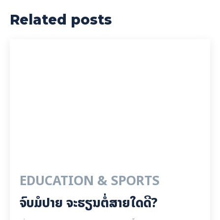
Related posts
EDUCATION & SPORTS
ຈົບມໍປາຍ ຈະຮຽນຕໍ່ສາຍໃດດີ?