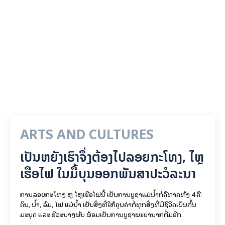
ARTS AND CULTURES
ເປັນ​ຫຍັງ​ເຮົາ​ຈຶ່ງ​ຕ້ອງ​ໄປລອຍ​ກະ​ໂທງ, ໄຫຼ​
ເຮືອ​ໄຟ ໃນ​ມື້​​ບຸນ​ອອກ​ພັນ​ສາ​ປະ​ວໍ​ລະ​ນາ
ການລອຍ​ກະ​ໂທງ ຫຼື ໄຫຼເຮືອໄຟນີ້ ເປັນການບູຊາແມ່ນໍ້າກໍຄືທາດທັງ 4 ຄື:
ດິນ, ນໍ້າ, ລົມ, ໄຟ ແມ່ນໍ້າ ເປັນສິ່ງທີ່ໃຫ້ຄຸນຄ່າຕໍ່ທຸກສິ່ງທີ່ມີຊີວິດເປັນຕົ້ນ
ມະນຸດ ແລະ ຊີວະນາໆພັນ ພ້ອມເປັນການບູຊາພະຍານາກຕື່ມອີກ.