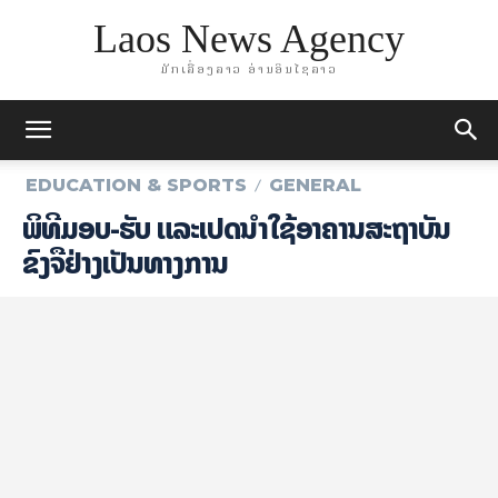
Laos News Agency
ມັກເລື່ອງລາວ ອ່ານອິນໄຊລາວ
EDUCATION & SPORTS
GENERAL
ພິທີມອບ-ຮັບ ແລະເປີດນຳໃຊ້ອາຄານສະຖາບັນ
ຂົງຈືຢ່າງເປັນທາງການ