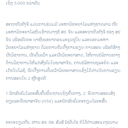
ເຖິງ 5.000 ກວ່າຄົນ;
ສະຖາບັນຂົງຈື ແມ່ນການຮ່ວມມື ມະຫາວິທະຍາໄລແຫ່ງຊາດລາວ ກັບ
ມະຫາວິທະຍາໄລຊົນເຜົ່າກວາງຊີ ສປ. ຈີນ ແລະສະຖາບັນຂົງຈື ຂອງ ສປ
ຈີນ ເພື່ອພັດທະ ນາຊັບພະຍາກອນມະນຸດຢູ່ໃນ ແລະນອກມະຫາ
ວິທະຍາໄລແຫ່ງຊາດ ດ້ວຍການຈັດຕັ້ງການຮຽນ-ການສອນ ເພື່ອກໍ່ສ້າງ
ນັກວິຊາການ, ນັກຄົ້ນຄວ້າ ແລະນັກວິທະຍາສາດ, ໃຫ້ການບໍລິການທາງ
ດ້ານວິຊາການໃຫ້ແກ່ສັງຄົມໃນພາສາຈີນ, ການບໍລິຫານທຸລະກິດ ແລະ
ເຕັກໂນໂລຊີ, ຈັດຕັ້ງການຄົ້ນຄວ້າວິທະຍາສາດເຊິ່ງໄດ້ດຳເນີນການຮຽນ-
ການສອນໃນ 2 ຫຼັກສູດຄື:
1.ຝຶກອົບຮົມໄລຍະສັ້ນຂັ້ນພື້ນຖານເຖິງຂັ້ນກາງ, 2. ຈັດການສອບເສັງ
ທຽບລະດັບພາສາຈີນ (HSK) ແລະຝຶກອົບຮົ່ມກະກຽມໄລຍະສັ້ນ.
ຂະນະດຽວກັນ, ທ່ານ ສຈ. ປອ. ສົມສີ ຍໍພັນໄຊ ກໍໄດ້ກ່າວສະແດງຄວາມ