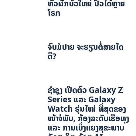
ຫົວຜັກບົ່ວໃຫຍ່ ປົວໄດ້ຫຼາຍ
ໂຣກ
ຈົບມໍປາຍ ຈະຮຽນຕໍ່ສາຍໃດ
ດີ?
ຊຳຊຸງ ເປີດຕົວ Galaxy Z
Series ແລະ Galaxy
Watch ຮຸ່ນໃໝ່ ທີ່ສຸດຂອງ
ໜ້າຈໍພັບ, ກ້ອງລະດັບເຮືອທຸງ
ແລະ ການເບິ່ງແຍງສຸຂະພາບ