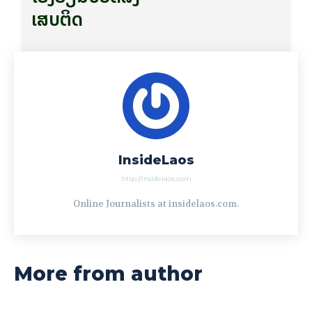
ເສບຕິດ
InsideLaos
http://insidelaos.com
Online Journalists at insidelaos.com.
More from author