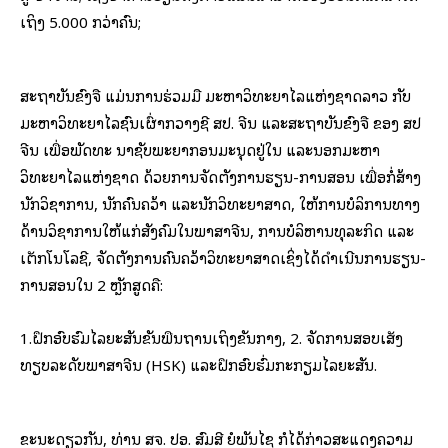
ເຖິງ 5.000 ກວ່າຄົນ;
ສະຖາບັນຂົງຈື ແມ່ນການຮ່ວມມື ມະຫາວິທະຍາໄລແຫ່ງຊາດລາວ ກັບ
ມະຫາວິທະຍາໄລຊົນເຜົ່າກວາງຊີ ສປ. ຈີນ ແລະສະຖາບັນຂົງຈື ຂອງ ສປ
ຈີນ ເພື່ອພັດທະ ນາຊັບພະຍາກອນມະນຸດຢູ່ໃນ ແລະນອກມະຫາ
ວິທະຍາໄລແຫ່ງຊາດ ດ້ວຍການຈັດຕັ້ງການຮຽນ-ການສອນ ເພື່ອກໍ່ສ້າງ
ນັກວິຊາການ, ນັກຄົ້ນຄວ້າ ແລະນັກວິທະຍາສາດ, ໃຫ້ການບໍລິການທາງ
ດ້ານວິຊາການໃຫ້ແກ່ສັງຄົມໃນພາສາຈີນ, ການບໍລິຫານທຸລະກິດ ແລະ
ເຕັກໂນໂລຊີ, ຈັດຕັ້ງການຄົ້ນຄວ້າວິທະຍາສາດເຊິ່ງໄດ້ດຳເນີນການຮຽນ-
ການສອນໃນ 2 ຫຼັກສູດຄື:
1.ຝຶກອົບຮົມໄລຍະສັ້ນຂັ້ນພື້ນຖານເຖິງຂັ້ນກາງ, 2. ຈັດການສອບເສັງ
ທຽບລະດັບພາສາຈີນ (HSK) ແລະຝຶກອົບຮົ່ມກະກຽມໄລຍະສັ້ນ.
ຂະນະດຽວກັນ, ທ່ານ ສຈ. ປອ. ສົມສີ ຍໍພັນໄຊ ກໍໄດ້ກ່າວສະແດງຄວາມ