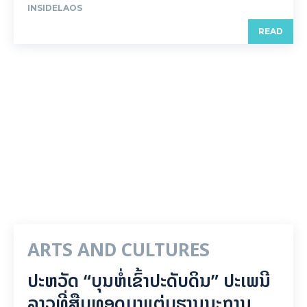
INSIDELAOS
READ
ARTS AND CULTURES
ປະຫວັດ “ບຸນຫໍ່ເຂົ້າປະດັບດິນ” ປະເພນີ
ລາວທີ່ສືບທອດມາແຕ່ບູຮານນະການ