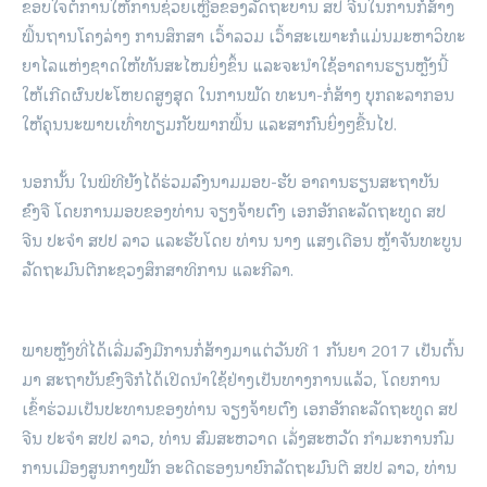
ຂອບໃຈຕໍ່ການໃຫ້ການຊ່ວຍເຫຼືອຂອງລັດຖະບານ ສປ ຈີນໃນການກໍ່ສ້າງ
ພື້ນຖານໂຄງລ່າງ ການສຶກສາ ເວົ້າລວມ ເວົ້າສະເພາະກໍແມ່ນມະຫາວິທະ
ຍາໄລແຫ່ງຊາດໃຫ້ທັນສະໄໝຍິ່ງຂຶ້ນ ແລະຈະນຳໃຊ້ອາຄານຮຽນຫຼັງນີ້
ໃຫ້ເກີດຜົນປະໂຫຍດສູງສຸດ ໃນການພັດ ທະນາ-ກໍ່ສ້າງ ບຸກຄະລາກອນ
ໃຫ້ຄຸນນະພາບເທົ່າທຽມກັບພາກພື້ນ ແລະສາກົນຍິ່ງໆຂື້ນໄປ.
ນອກນັ້ນ ໃນພິທີຍັງໄດ້ຮ່ວມລົງນາມມອບ-ຮັບ ອາຄານຮຽນສະຖາບັນ
ຂົງຈື ໂດຍການມອບຂອງທ່ານ ຈຽງຈ້າຍຕົງ ເອກອັກຄະລັດຖະທູດ ສປ
ຈີນ ປະຈຳ ສປປ ລາວ ແລະຮັບໂດຍ ທ່ານ ນາງ ແສງເດືອນ ຫຼ້າຈັນທະບູນ
ລັດຖະມົນຕີກະຊວງສຶກສາທິການ ແລະກີລາ.
ພາຍຫຼັງທີ່ໄດ້ເລີ່ມລົງມືການກໍ່ສ້າງມາແຕ່ວັນທີ 1 ກັນຍາ 2017 ເປັນຕົ້ນ
ມາ ສະຖາບັນຂົງຈືກໍໄດ້ເປີດນໍາໃຊ້ຢ່າງເປັນທາງການແລ້ວ, ໂດຍການ
ເຂົ້າຮ່ວມເປັນປະທານຂອງທ່ານ ຈຽງຈ້າຍຕົງ ເອກອັກຄະລັດຖະທູດ ສປ
ຈີນ ປະຈຳ ສປປ ລາວ, ທ່ານ ສົມສະຫວາດ ເລັ່ງສະຫວັດ ກຳມະການກົມ
ການເມືອງສູນກາງພັກ ອະດີດຮອງນາຍົກລັດຖະມົນຕີ ສປປ ລາວ, ທ່ານ