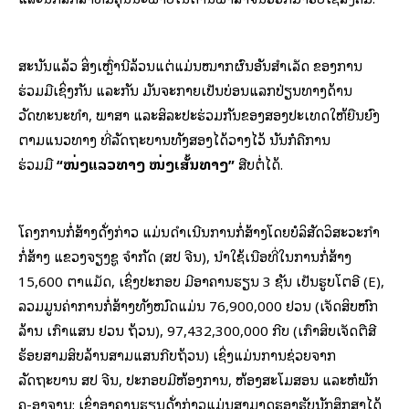
ສະນັ້ນແລ້ວ ສິ່ງເຫຼົ່ານີ້ລ້ວນແຕ່ແມ່ນໝາກຜົນອັນສຳເລັດ ຂອງການ
ຮ່ວມມືເຊິ່ງກັນ ແລະກັນ ມັນຈະກາຍເປັນບ່ອນແລກປ່ຽນທາງດ້ານ
ວັດທະນະທຳ, ພາສາ ແລະສິລະປະຮ່ວມກັນຂອງສອງປະເທດໃຫ້ຍືນຍົງ
ຕາມແນວທາງ ທີ່ລັດຖະບານທັງສອງໄດ້ວາງໄວ້ ນັ້ນກໍຄືການ
ຮ່ວມມື
“ໜຶ່ງແລວທາງ ໜຶ່ງເສັ້ນທາງ”
ສືບຕໍ່ໄດ້.
ໂຄງການກໍ່ສ້າງດັ່ງກ່າວ ແມ່ນດຳເນີນການກໍ່ສ້າງໂດຍບໍລິສັດວິສະວະກໍາ
ກໍ່ສ້າງ ແຂວງຈຽງຊູ ຈໍາກັດ (ສປ ຈີນ), ນໍາໃຊ້ເນື້ອທີ່ໃນການກໍ່ສ້າງ
15,600 ຕາແມັດ, ເຊິ່ງປະກອບ ມີອາຄານຮຽນ 3 ຊັ້ນ ເປັນຮູບໂຕອີ (E),
ລວມມູນຄ່າການກໍ່ສ້າງທັງໝົດແມ່ນ 76,900,000 ຢວນ (ເຈັດສິບຫົກ
ລ້ານ ເກົ້າແສນ ຢວນ ຖ້ວນ), 97,432,300,000 ກີບ (ເກົ້າສິບເຈັດຕື້ສີ
ຮ້ອຍສາມສິບລ້ານສາມແສນກີບຖ້ວນ) ເຊິ່ງແມ່ນການຊ່ວຍຈາກ
ລັດຖະບານ ສປ ຈີນ, ປະກອບມີຫ້ອງການ, ຫ້ອງສະໂມສອນ ແລະຫໍພັກ
ຄູ-ອາຈານ; ເຊິ່ງອາຄານຮຽນດັ່ງກ່າວແມ່ນສາມາດຮອງຮັບນັກສຶກສາໄດ້