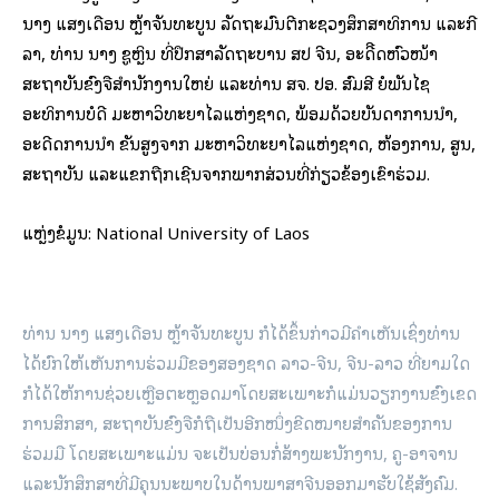
ນາງ ແສງເດືອນ ຫຼ້າຈັນທະບູນ ລັດຖະມົນຕີກະຊວງສຶກສາທິການ ແລະກີ
ລາ, ທ່ານ ນາງ ຊູຫຼິນ ທີ່ປຶກສາລັດຖະບານ ສປ ຈີນ, ອະດີີດຫົວໜ້າ
ສະຖາບັນຂົງຈືສຳນັກງານໃຫຍ່ ແລະທ່ານ ສຈ. ປອ. ສົມສີ ຍໍພັນໄຊ
ອະທິການບໍດີ ມະຫາວິທະຍາໄລແຫ່ງຊາດ, ພ້ອມດ້ວຍບັນດາການນໍາ,
ອະດີດການນໍາ ຂັ້ນສູງຈາກ ມະຫາວິທະຍາໄລແຫ່ງຊາດ, ຫ້ອງການ, ສູນ,
ສະຖາບັນ ແລະແຂກຖືກເຊີນຈາກພາກສ່ວນທີ່ກ່ຽວຂ້ອງເຂົ້າຮ່ວມ.
ແຫຼ່ງຂໍ້ມູນ: National University of Laos
ທ່ານ ນາງ ແສງເດືອນ ຫຼ້າຈັນທະບູນ ກໍໄດ້ຂຶ້ນກ່າວມີຄໍາເຫັນເຊິ່ງທ່ານ
ໄດ້ຍົກໃຫ້ເຫັນການຮ່ວມມືຂອງສອງຊາດ ລາວ-ຈີນ, ຈີນ-ລາວ ທີ່ຍາມໃດ
ກໍໄດ້ໃຫ້ການຊ່ວຍເຫຼືອຕະຫຼອດມາໂດຍສະເພາະກໍແມ່ນວຽກງານຂົງເຂດ
ການສຶກສາ, ສະຖາບັນຂົງຈືກໍຖືເປັນອີກໜຶ່ງຂີດໝາຍສຳຄັນຂອງການ
ຮ່ວມມື ໂດຍສະເພາະແມ່ນ ຈະເປັນບ່ອນກໍ່ສ້າງພະນັກງານ, ຄູ-ອາຈານ
ແລະນັກສຶກສາທີ່ມີຄຸນນະພາບໃນດ້ານພາສາຈີນອອກມາຮັບໃຊ້ສັງຄົມ.