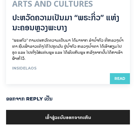
ARTS AND CULTURES
ປະຫວັດຄວາມເປັນມາ “ພຣະກິ່ວ” ແຫ່ງ
ນະຄອນຫຼວງພະບາງ
"ພຣະກິວ" ຕາມປະຫວັດຄວາມເປັນມາ ໄດ້ມາຈາກ ລຳນ້ຳກິວ ທີ່ຫລວງນ້ຳ
ທາ ຊົນເຜົ່າລາວເທິງໄດ້ໄປຂຸດມັນ ຢູ່ນ້ຳກິວ ຫລວງນ້ຳທາ ໄດ້ເອົາສຽມໄປ
ຂຸດ ແລະ ໄປທັ່ງໃສ່ແທ່ນພຼະ ແລະ ໄດ້ພົບເຫັນພຼະ ຫລັງຈາກນັ້ນໄດ້ຫາເອົາ
ຜ້າຫໍ່ໄວ້.
INSIDELAOS
READ
ອອກ​ຈາກ REPLY ເປັນ
ເຂົ້າ​ສູ່​ລະ​ບົບ​ອອກ​ຈາກ​ເຫັນ