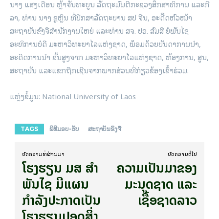
ນາງ ແສງເດືອນ ຫຼ້າຈັນທະບູນ ລັດຖະມົນຕີກະຊວງສຶກສາທິການ ແລະກີ
ລາ, ທ່ານ ນາງ ຊູຫຼິນ ທີ່ປຶກສາລັດຖະບານ ສປ ຈີນ, ອະດີີດຫົວໜ້າ
ສະຖາບັນຂົງຈືສຳນັກງານໃຫຍ່ ແລະທ່ານ ສຈ. ປອ. ສົມສີ ຍໍພັນໄຊ
ອະທິການບໍດີ ມະຫາວິທະຍາໄລແຫ່ງຊາດ, ພ້ອມດ້ວຍບັນດາການນໍາ,
ອະດີດການນໍາ ຂັ້ນສູງຈາກ ມະຫາວິທະຍາໄລແຫ່ງຊາດ, ຫ້ອງການ, ສູນ,
ສະຖາບັນ ແລະແຂກຖືກເຊີນຈາກພາກສ່ວນທີ່ກ່ຽວຂ້ອງເຂົ້າຮ່ວມ.
ແຫຼ່ງຂໍ້ມູນ: National University of Laos
TAGS
ພິທີມອບ-ຮັບ
ສະຖາບັນຂົງຈື
ບົດ​ຄວາມ​ທີ່​ຜ່ານ​ມາ
ບົດ​ຄວາມ​ຕໍ່​ໄປ
ໂຮງຮຽນ ມສ ສໍາ
ຄວາມເປັນມາຂອງ
ພັນໄຊ ມີແຜນ
ມະນຸດຊາດ ແລະ
ກຳລັງປະກາດເປັນ
ເຊື້ອຊາດລາວ
ໂຮງຮຽນປອດສິ່ງ