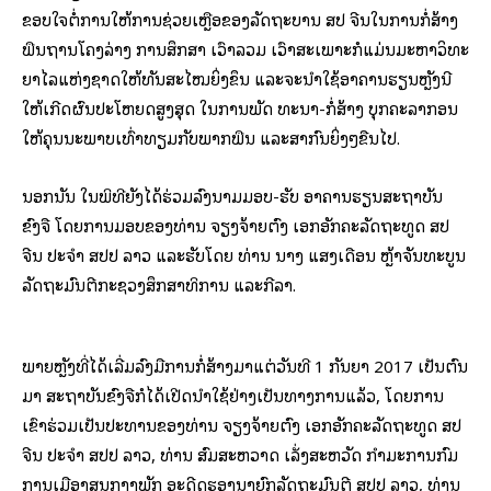
ຂອບໃຈຕໍ່ການໃຫ້ການຊ່ວຍເຫຼືອຂອງລັດຖະບານ ສປ ຈີນໃນການກໍ່ສ້າງ
ພື້ນຖານໂຄງລ່າງ ການສຶກສາ ເວົ້າລວມ ເວົ້າສະເພາະກໍແມ່ນມະຫາວິທະ
ຍາໄລແຫ່ງຊາດໃຫ້ທັນສະໄໝຍິ່ງຂຶ້ນ ແລະຈະນຳໃຊ້ອາຄານຮຽນຫຼັງນີ້
ໃຫ້ເກີດຜົນປະໂຫຍດສູງສຸດ ໃນການພັດ ທະນາ-ກໍ່ສ້າງ ບຸກຄະລາກອນ
ໃຫ້ຄຸນນະພາບເທົ່າທຽມກັບພາກພື້ນ ແລະສາກົນຍິ່ງໆຂື້ນໄປ.
ນອກນັ້ນ ໃນພິທີຍັງໄດ້ຮ່ວມລົງນາມມອບ-ຮັບ ອາຄານຮຽນສະຖາບັນ
ຂົງຈື ໂດຍການມອບຂອງທ່ານ ຈຽງຈ້າຍຕົງ ເອກອັກຄະລັດຖະທູດ ສປ
ຈີນ ປະຈຳ ສປປ ລາວ ແລະຮັບໂດຍ ທ່ານ ນາງ ແສງເດືອນ ຫຼ້າຈັນທະບູນ
ລັດຖະມົນຕີກະຊວງສຶກສາທິການ ແລະກີລາ.
ພາຍຫຼັງທີ່ໄດ້ເລີ່ມລົງມືການກໍ່ສ້າງມາແຕ່ວັນທີ 1 ກັນຍາ 2017 ເປັນຕົ້ນ
ມາ ສະຖາບັນຂົງຈືກໍໄດ້ເປີດນໍາໃຊ້ຢ່າງເປັນທາງການແລ້ວ, ໂດຍການ
ເຂົ້າຮ່ວມເປັນປະທານຂອງທ່ານ ຈຽງຈ້າຍຕົງ ເອກອັກຄະລັດຖະທູດ ສປ
ຈີນ ປະຈຳ ສປປ ລາວ, ທ່ານ ສົມສະຫວາດ ເລັ່ງສະຫວັດ ກຳມະການກົມ
ການເມືອງສູນກາງພັກ ອະດີດຮອງນາຍົກລັດຖະມົນຕີ ສປປ ລາວ, ທ່ານ