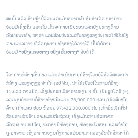
ສະນັ້ນແລ້ວ ສິ່ງເຫຼົ່ານີ້ລ້ວນແຕ່ແມ່ນໝາກຜົນອັນສຳເລັດ ຂອງການ
ຮ່ວມມືເຊິ່ງກັນ ແລະກັນ ມັນຈະກາຍເປັນບ່ອນແລກປ່ຽນທາງດ້ານ
ວັດທະນະທຳ, ພາສາ ແລະສິລະປະຮ່ວມກັນຂອງສອງປະເທດໃຫ້ຍືນຍົງ
ຕາມແນວທາງ ທີ່ລັດຖະບານທັງສອງໄດ້ວາງໄວ້ ນັ້ນກໍຄືການ
ຮ່ວມມື
“ໜຶ່ງແລວທາງ ໜຶ່ງເສັ້ນທາງ”
ສືບຕໍ່ໄດ້.
ໂຄງການກໍ່ສ້າງດັ່ງກ່າວ ແມ່ນດຳເນີນການກໍ່ສ້າງໂດຍບໍລິສັດວິສະວະກໍາ
ກໍ່ສ້າງ ແຂວງຈຽງຊູ ຈໍາກັດ (ສປ ຈີນ), ນໍາໃຊ້ເນື້ອທີ່ໃນການກໍ່ສ້າງ
15,600 ຕາແມັດ, ເຊິ່ງປະກອບ ມີອາຄານຮຽນ 3 ຊັ້ນ ເປັນຮູບໂຕອີ (E),
ລວມມູນຄ່າການກໍ່ສ້າງທັງໝົດແມ່ນ 76,900,000 ຢວນ (ເຈັດສິບຫົກ
ລ້ານ ເກົ້າແສນ ຢວນ ຖ້ວນ), 97,432,300,000 ກີບ (ເກົ້າສິບເຈັດຕື້ສີ
ຮ້ອຍສາມສິບລ້ານສາມແສນກີບຖ້ວນ) ເຊິ່ງແມ່ນການຊ່ວຍຈາກ
ລັດຖະບານ ສປ ຈີນ, ປະກອບມີຫ້ອງການ, ຫ້ອງສະໂມສອນ ແລະຫໍພັກ
ຄູ-ອາຈານ; ເຊິ່ງອາຄານຮຽນດັ່ງກ່າວແມ່ນສາມາດຮອງຮັບນັກສຶກສາໄດ້