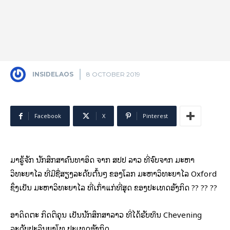
INSIDELAOS
8 OCTOBER 2019
Facebook
X
Pinterest
ມາຮູ້ຈັກ ນັກສຶກສາຄົນທໍາອິດ ຈາກ ສປປ ລາວ ທີ່ຈົບຈາກ ມະຫາ
ວິທະຍາໄລ ທີ່ມີຊື່ສຽງລະດັບຕົ້ນໆ ຂອງໂລກ ມະຫາວິທະຍາໄລ Oxford
ຊຶ່ງເປັນ ມະຫາວິທະຍາໄລ ທີ່ເກົ່າແກ່ທີ່ສຸດ ຂອງປະເທດອັງກິດ ?? ?? ??
ອາດິດຕະ ກິດຕິຄຸນ ເປັນນັກສຶກສາລາວ ທີ່ໄດ້ຮັບທຶນ Chevening
ລະດັບປະລິນຍາໂທ ປະເທດອັງກິດ.