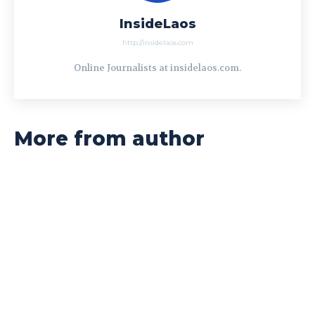
InsideLaos
http://insidelaos.com
Online Journalists at insidelaos.com.
More from author