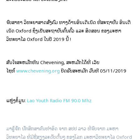
ຈົບສາຂາ ວິທະຍາສາດສັງຄົມ ທາງດ້ານອິນເຕີເນັດ ທີ່ສະຖາບັນ ອິນເຕີ
ເນັດ Oxford ຊຶ່ງເປັນສະຖາບັນຄົ້ນຄົ້ວ ແລະ ສິດສອນ ຂອງມະຫາ
ວິທະຍາໄລ Oxford ໃນປີ 2019 ນີ້ !
ສົນໃຈສະຫມັກທຶນ Chevening, ສະຫມັກໄດ້ທີ່ ເວັບ
ໄຊທ໌
www.chevening.org
ປິດຮັບສະຫມັກ ວັນທີ 05/11/2019
ແຫຼ່ງຂໍ້ມູນ:
Lao Youth Radio FM 90.0 Mhz
ມາຮູ້ຈັກ ນັກສຶກສາຄົນທໍາອິດ ຈາກ ສປປ ລາວ ທີ່ຈົບຈາກ ມະຫາ
ວິທະຍາໄລ ທີ່ມີຊື່ສຽງລະດັບຕົ້ນໆ ຂອງໂລກ ມະຫາວິທະຍາໄລ Oxford