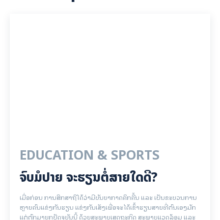
EDUCATION & SPORTS
ຈົບມໍປາຍ ຈະຮຽນຕໍ່ສາຍໃດດີ?
ເມື່ອກ່ອນ ການສຶກສາຖືໄດ້ວ່າມີບັນຍາກາດຄຶກຄື້ນ ແລະ ເປັນຂະບວນການ
ຫຼາຍຄົນແຂ່ງກັນຮຽນ ແຂ່ງກັນເສັງເພື່ອຈະໄດ້ເຂົ້າຮຽນສາຍທີ່ຕົນເອງມັກ
ແຕ່ຕົກມາຍຸກປັດຈຸບັນນີ້ ດ້ວຍສະພາບເສດຖະກິດ ສະພາບແວດລ້ອມ ແລະ