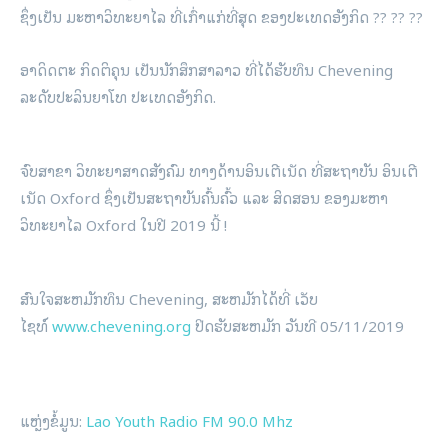
ຊຶ່ງເປັນ ມະຫາວິທະຍາໄລ ທີ່ເກົ່າແກ່ທີ່ສຸດ ຂອງປະເທດອັງກິດ ?? ?? ??
ອາດິດຕະ ກິດຕິຄຸນ ເປັນນັກສຶກສາລາວ ທີ່ໄດ້ຮັບທຶນ Chevening
ລະດັບປະລິນຍາໂທ ປະເທດອັງກິດ.
ຈົບສາຂາ ວິທະຍາສາດສັງຄົມ ທາງດ້ານອິນເຕີເນັດ ທີ່ສະຖາບັນ ອິນເຕີ
ເນັດ Oxford ຊຶ່ງເປັນສະຖາບັນຄົ້ນຄົ້ວ ແລະ ສິດສອນ ຂອງມະຫາ
ວິທະຍາໄລ Oxford ໃນປີ 2019 ນີ້ !
ສົນໃຈສະຫມັກທຶນ Chevening, ສະຫມັກໄດ້ທີ່ ເວັບ
ໄຊທ໌
www.chevening.org
ປິດຮັບສະຫມັກ ວັນທີ 05/11/2019
ແຫຼ່ງຂໍ້ມູນ:
Lao Youth Radio FM 90.0 Mhz