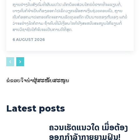
ຫຼາຍຢ່າງໃນສັງຄົມທີ່ຜັນແປໄປ ເດັກນ້ອຍສ່ວນໃຫຍ່ບໍ່ຢາກທີ່ຈະຮຽນຕໍ່,
ບາງຄົນກໍຈຳເປັນຕ້ອງອອກໄປເຮັດວຽກເພື່ອຫາເງິນຊ່ວຍຄອບຄົວ, ຫຼາຍ
ຄົນກໍອອກມາປະກອບກິດຈະການເຮັດທຸລະກິດ ເປັນນາຍຂອງຕົນເອງ ແຕ່ບໍ່
ວ່າຈະຢ່າງໃດກໍຕາມ ຖ້າຄົນທີ່ມີເງືອນໄຂກໍຍັງສະໜັບສະໜູນໃຫ້ຮຽນຕໍ່
ສາຍວິຊາຊີບໃຫ້ຈົບຈະເປັນການດີທີ່ສຸດ.
6 AUGUST 2026
ຂໍຂອບໃຈນຳຜູ້ສະໜັບສະໜູນ
Latest posts
ຄວນເຮັດແນວໃດ ເມື່ອຕ້ອງ
ອອກກຳລັງກາຍຍາມຝົນ!