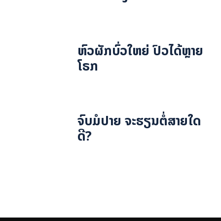
ຫົວຜັກບົ່ວໃຫຍ່ ປົວໄດ້ຫຼາຍ
ໂຣກ
ຈົບມໍປາຍ ຈະຮຽນຕໍ່ສາຍໃດ
ດີ?