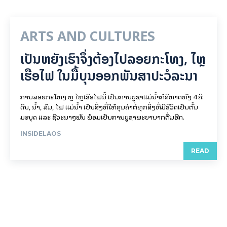
ARTS AND CULTURES
ເປັນ​ຫຍັງ​ເຮົາ​ຈຶ່ງ​ຕ້ອງ​ໄປລອຍ​ກະ​ໂທງ, ໄຫຼ​
ເຮືອ​ໄຟ ໃນ​ມື້​​ບຸນ​ອອກ​ພັນ​ສາ​ປະ​ວໍ​ລະ​ນາ
ການລອຍ​ກະ​ໂທງ ຫຼື ໄຫຼເຮືອໄຟນີ້ ເປັນການບູຊາແມ່ນໍ້າກໍຄືທາດທັງ 4 ຄື:
ດິນ, ນໍ້າ, ລົມ, ໄຟ ແມ່ນໍ້າ ເປັນສິ່ງທີ່ໃຫ້ຄຸນຄ່າຕໍ່ທຸກສິ່ງທີ່ມີຊີວິດເປັນຕົ້ນ
ມະນຸດ ແລະ ຊີວະນາໆພັນ ພ້ອມເປັນການບູຊາພະຍານາກຕື່ມອີກ.
INSIDELAOS
READ