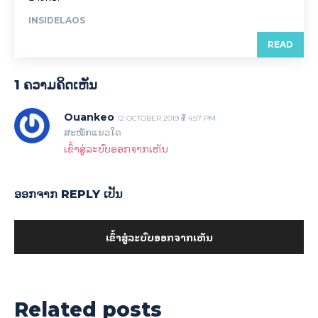
INSIDELAOS
READ
1 ຄວາມ​ຄິດ​ເຫັນ
Ouankeo
12 OCTOBER 2019 ທີ່ 4:57 PM
ສະໝັກແນວໃດ
ເຂົ້າ​ສູ່​ລະ​ບົບ​ອອກ​ຈາກ​ເຫັນ
ອອກ​ຈາກ REPLY ເປັນ
ເຂົ້າ​ສູ່​ລະ​ບົບ​ອອກ​ຈາກ​ເຫັນ
Related posts