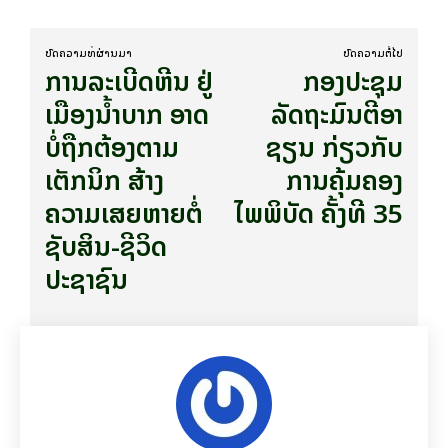
ບົດ​ຄວາມ​ທີ່​ຜ່ານ​ມາ
ບົດ​ຄວາມ​ຕໍ່​ໄປ
ການລະເບີດຫີນ ຢູ່
ກອງປະຊຸມ
ເມືອງນໍ້າບາກ ອາດ
ລັດຖະມົນຕີອາ
ບໍ່ຖືກຕ້ອງຕາມ
ຊຽນ ກ່ຽວກັບ
ເຕັກນິກ ສ້າງ
ການຄຸ້ມຄອງ
ຄວາມເສຍຫາຍຕໍ່
ໄພພິບັດ ຄັ້ງທີ 35
ຊັບສິນ-ຊີວິດ
ປະຊາຊົນ