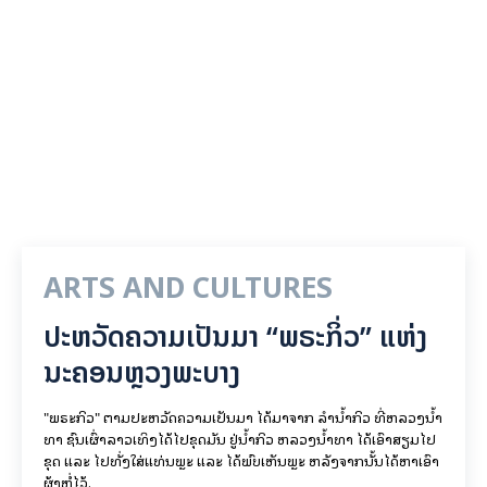
ARTS AND CULTURES
ປະຫວັດຄວາມເປັນມາ “ພຣະກິ່ວ” ແຫ່ງ
ນະຄອນຫຼວງພະບາງ
"ພຣະກິວ" ຕາມປະຫວັດຄວາມເປັນມາ ໄດ້ມາຈາກ ລຳນ້ຳກິວ ທີ່ຫລວງນ້ຳ
ທາ ຊົນເຜົ່າລາວເທິງໄດ້ໄປຂຸດມັນ ຢູ່ນ້ຳກິວ ຫລວງນ້ຳທາ ໄດ້ເອົາສຽມໄປ
ຂຸດ ແລະ ໄປທັ່ງໃສ່ແທ່ນພຼະ ແລະ ໄດ້ພົບເຫັນພຼະ ຫລັງຈາກນັ້ນໄດ້ຫາເອົາ
ຜ້າຫໍ່ໄວ້.