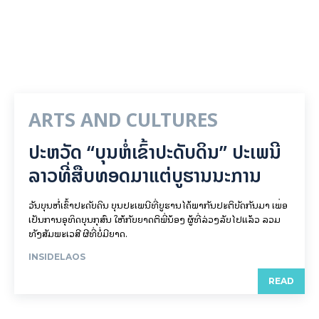
ARTS AND CULTURES
ປະຫວັດ “ບຸນຫໍ່ເຂົ້າປະດັບດິນ” ປະເພນີ
ລາວທີ່ສືບທອດມາແຕ່ບູຮານນະການ
ວັນບຸນຫໍ່ເຂົ້າປະດັບດິນ ບຸນປະເພນີທີ່ບູຮານໄດ້ພາກັນປະຕິບັດກັນມາ ເພື່ອ
ເປັນການອຸທິດບຸນກຸສົນ ໃຫ້ກັບຍາດຕິພີ່ນ້ອງ ຜູ້ທີ່ລ່ວງລັບໄປແລ້ວ ລວມ
ທັງສັມພະເວສີ ຜີທີ່ບໍ່ມີຍາດ.
INSIDELAOS
READ