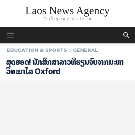
Laos News Agency
ມັກເລື່ອງລາວ ອ່ານອິນໄຊລາວ
EDUCATION & SPORTS
GENERAL
ສຸດຍອດ! ນັກສຶກສາລາວທີ່ຮຽນຈົບຈາກມະຫາ
ວິທະຍາໄລ Oxford