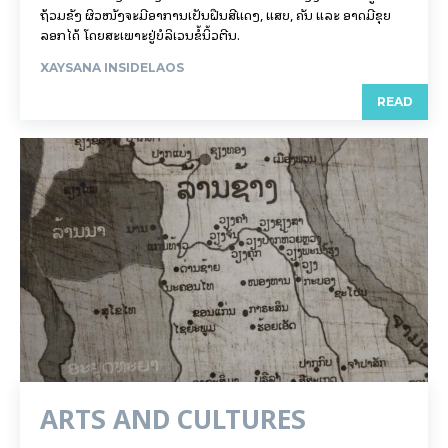
ຖ້ວມຂັງ ຜິວໜັງຈະມີອາການເປັນຝື່ນສີແດງ, ແສບ, ຄັນ ແລະ ອາດມີຂຸຍ
ລອກໄດ້ ໂດຍສະເພາະຢູ່ບໍລິເວນຂໍ້ນິ້ວຕີນ.
XAYSANA INSIDELAOS
READ
ARTS AND CULTURES