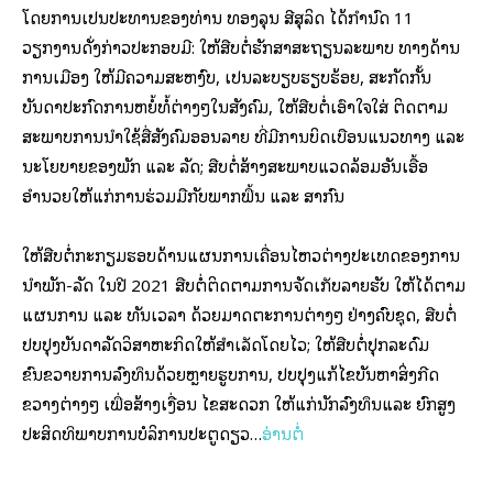
ໂດຍການເປັນປະທານຂອງທ່ານ ທອງລຸນ ສີສຸລິດ ໄດ້ກຳນົດ 11
ວຽກງານດັ່ງກ່າວປະກອບມີ: ໃຫ້ສືບຕໍ່ຮັກສາສະຖຽນລະພາບ ທາງດ້ານ
ການເມືອງ ໃຫ້ມີຄວາມສະຫງົບ, ເປັນລະບຽບຮຽບຮ້ອຍ, ສະກັດກັ້ນ
ບັນດາປະກົດການຫຍໍ້ທໍ້ຕ່າງໆໃນສັງຄົມ, ໃຫ້ສືບຕໍ່ເອົາໃຈໃສ່ ຕິດຕາມ
ສະພາບການນໍາໃຊ້ສື່ສັງຄົມອອນລາຍ ທີ່ມີການບິດເບືອນແນວທາງ ແລະ
ນະໂຍບາຍຂອງພັກ ແລະ ລັດ; ສືບຕໍ່ສ້າງສະພາບແວດລ້ອມອັນເອື້ອ
ອໍານວຍໃຫ້ແກ່ການຮ່ວມມືກັບພາກພື້ນ ແລະ ສາກົນ
ໃຫ້ສືບຕໍ່ກະກຽມຮອບດ້ານແຜນການເຄື່ອນໄຫວຕ່າງປະເທດຂອງການ
ນຳພັກ-ລັດ ໃນປີ 2021 ສືບຕໍ່ຕິດຕາມການຈັດເກັບລາຍຮັບ ໃຫ້ໄດ້ຕາມ
ແຜນການ ແລະ ທັນເວລາ ດ້ວຍມາດຕະການຕ່າງໆ ຢ່າງຄົບຊຸດ, ສືບຕໍ່
ປັບປຸງບັນດາລັດວິສາຫະກິດໃຫ້ສໍາເລັດໂດຍໄວ; ໃຫ້ສືບຕໍ່ປຸກລະດົມ
ຂົນຂວາຍການລົງທຶນດ້ວຍຫຼາຍຮູບການ, ປັບປຸງແກ້ໄຂບັນຫາສິ່ງກີດ
ຂວາງຕ່າງໆ ເພື່ອສ້າງເງື່ອນ ໄຂສະດວກ ໃຫ້ແກ່ນັກລົງທຶນແລະ ຍົກສູງ
ປະສິດທິພາບການບໍລິການປະຕູດຽວ…
ອ່ານຕໍ່