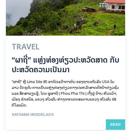
TRAVEL
“ຜາຖີ່” ແຫຼ່ງທ່ອງທ່ຽວປະຫວັດສາດ ກັບ
ປະຫວັດຄວາມເປັນມາ
“ຜາຖີ່” ຫຼື Lima Site 85 ອາດີດເຣດ້າຕາທິບ ຂອງຖານທັບລັບ USA ໃນ
ລາວ ປັດຈຸບັນ ກາຍເປັນແຫຼ່ງທ່ອງທ່ຽວທາງປະຫວັດສາດທີ່ໜ້າທ່ຽວຊົມ
ແລະ ສຶກສາຮຽນຮູ້, ໂດຍ ພູຜາຖີ່ ( Phou Pha Thi ) ຕັ້ງຢູ່ ບ້ານ ຫ້ວຍມ້າ,
ເມືອງ ຊໍາເໜືອ, ແຂວງ ຫົວພັນ ຫ່າງຈາກເທດສະບານແຂວງ ຫົວພັນ 68
ກິ​ໂລ​ແມັດ.
XAYSANA INSIDELAOS
READ