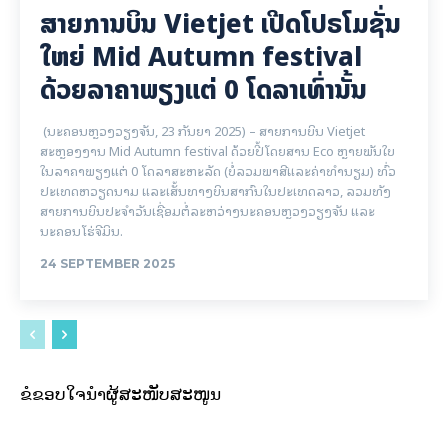
ສາຍການບິນ Vietjet ເປີດໂປຣໂມຊັ່ນ
ໃຫຍ່ Mid Autumn festival
ດ້ວຍລາຄາພຽງແຕ່ 0 ໂດລາເທົ່ານັ້ນ
(ນະຄອນຫຼວງວຽງຈັນ, 23 ກັນຍາ 2025) – ສາຍການບິນ Vietjet
ສະຫຼອງງານ Mid Autumn festival ດ້ວຍປີ້ໂດຍສານ Eco ຫຼາຍພັນໃບ
ໃນລາຄາພຽງແຕ່ 0 ໂດລາສະຫະລັດ (ບໍ່ລວມພາສີແລະຄ່າທໍານຽມ) ທົ່ວ
ປະເທດຫວຽດນາມ ແລະເສັ້ນທາງບິນສາກົນໃນປະເທດລາວ, ລວມທັງ
ສາຍການບິນປະຈໍາວັນເຊື່ອມຕໍ່ລະຫວ່າງນະຄອນຫຼວງວຽງຈັນ ແລະ
ນະຄອນໂຮ່ຈີມິນ.
24 SEPTEMBER 2025
ຂໍຂອບໃຈນຳຜູ້ສະໜັບສະໜູນ