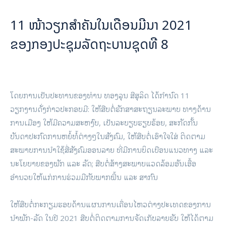
11 ໜ້າວຽກສຳຄັນໃນເດືອນມີນາ 2021
ຂອງກອງປະຊຸມລັດຖະບານຊຸດທີ 8
ໂດຍການເປັນປະທານຂອງທ່ານ ທອງລຸນ ສີສຸລິດ ໄດ້ກຳນົດ 11
ວຽກງານດັ່ງກ່າວປະກອບມີ: ໃຫ້ສືບຕໍ່ຮັກສາສະຖຽນລະພາບ ທາງດ້ານ
ການເມືອງ ໃຫ້ມີຄວາມສະຫງົບ, ເປັນລະບຽບຮຽບຮ້ອຍ, ສະກັດກັ້ນ
ບັນດາປະກົດການຫຍໍ້ທໍ້ຕ່າງໆໃນສັງຄົມ, ໃຫ້ສືບຕໍ່ເອົາໃຈໃສ່ ຕິດຕາມ
ສະພາບການນໍາໃຊ້ສື່ສັງຄົມອອນລາຍ ທີ່ມີການບິດເບືອນແນວທາງ ແລະ
ນະໂຍບາຍຂອງພັກ ແລະ ລັດ; ສືບຕໍ່ສ້າງສະພາບແວດລ້ອມອັນເອື້ອ
ອໍານວຍໃຫ້ແກ່ການຮ່ວມມືກັບພາກພື້ນ ແລະ ສາກົນ
ໃຫ້ສືບຕໍ່ກະກຽມຮອບດ້ານແຜນການເຄື່ອນໄຫວຕ່າງປະເທດຂອງການ
ນຳພັກ-ລັດ ໃນປີ 2021 ສືບຕໍ່ຕິດຕາມການຈັດເກັບລາຍຮັບ ໃຫ້ໄດ້ຕາມ