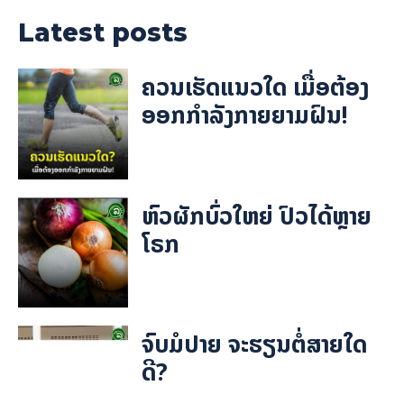
Latest posts
ຄວນເຮັດແນວໃດ ເມື່ອຕ້ອງ
ອອກກຳລັງກາຍຍາມຝົນ!
ຫົວຜັກບົ່ວໃຫຍ່ ປົວໄດ້ຫຼາຍ
ໂຣກ
ຈົບມໍປາຍ ຈະຮຽນຕໍ່ສາຍໃດ
ດີ?