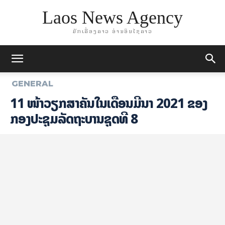
Laos News Agency
ມັກເລື່ອງລາວ ອ່ານອິນໄຊລາວ
GENERAL
11 ໜ້າວຽກສຳຄັນໃນເດືອນມີນາ 2021 ຂອງ
ກອງປະຊຸມລັດຖະບານຊຸດທີ 8