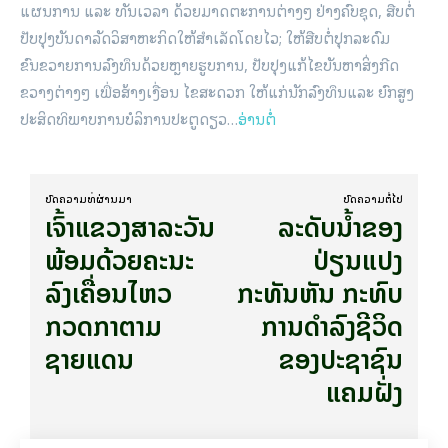
ແຜນການ ແລະ ທັນເວລາ ດ້ວຍມາດຕະການຕ່າງໆ ຢ່າງຄົບຊຸດ, ສືບຕໍ່
ປັບປຸງບັນດາລັດວິສາຫະກິດໃຫ້ສໍາເລັດໂດຍໄວ; ໃຫ້ສືບຕໍ່ປຸກລະດົມ
ຂົນຂວາຍການລົງທຶນດ້ວຍຫຼາຍຮູບການ, ປັບປຸງແກ້ໄຂບັນຫາສິ່ງກີດ
ຂວາງຕ່າງໆ ເພື່ອສ້າງເງື່ອນ ໄຂສະດວກ ໃຫ້ແກ່ນັກລົງທຶນແລະ ຍົກສູງ
ປະສິດທິພາບການບໍລິການປະຕູດຽວ…
ອ່ານຕໍ່
ບົດ​ຄວາມ​ທີ່​ຜ່ານ​ມາ
ບົດ​ຄວາມ​ຕໍ່​ໄປ
ເຈົ້າແຂວງສາລະວັນ
ລະດັບນໍ້າຂອງ
ພ້ອມດ້ວຍຄະນະ
ປ່ຽນແປງ
ລົງເຄື່ອນໄຫວ
ກະທັນຫັນ ກະທົບ
ກວດກາຕາມ
ການດຳລົງຊີວິດ
ຊາຍແດນ
ຂອງປະຊາຊົນ
ແຄມຝັ່ງ