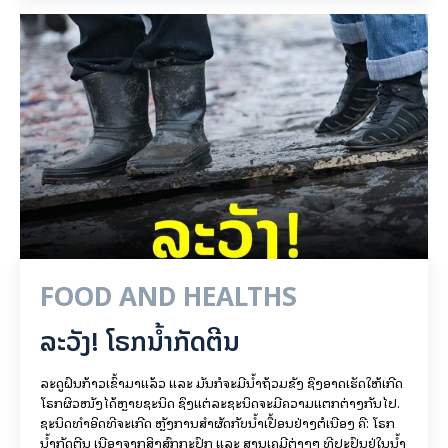
FOOD AND HEALTHS
ລະວັງ! ໂຣກນ້ຳກັດຕີນ
ລະດູຝົນກ້າວເຂົ້າມາແລ້ວ ແລະ ມັນກໍຈະມີນ້ຳຖ້ວມຂັງ ຊຶ່ງອາດເຮັດໃຫ້ເກີດ
ໂຣກຜິວໜັງໄດ້ຫຼາຍຊະນິດ ຊຶ່ງແຕ່ລະຊະນິດຈະມີຄວາມແຕກຕ່າງກັນໄປ.
ຊະນິດທຳອິດທີ່ຈະເກີດ ຫຼັງການສຳຜັດກັບນ້ຳເປື້ອນຢ່າງຕໍ່ເນື່ອງ ຄື: ໂຣກ
ນ້ຳກັດຕີນ ເນື່ອງຈາກສິ່ງສົກກະປົກ ແລະ ສານເຄມີຕ່າງໆ ທີ່ປະປົນຢູ່ໃນນ້ຳ