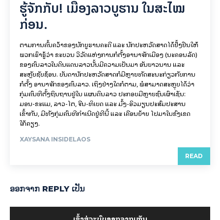
ຮູ້ຈັກກັບ! ເມືອງລາວບູຮານ ໃນສະໄໝ
ກ່ອນ.
ຕາມການຄົ້ນຄວ້າຂອງນັກບູຮານຄະດີ ແລະ ນັກປະຫວັດສາດໄດ້ຢັ້ງຢືນໃຫ້
ພວກເຮົາຮູ້ວ່າ ຂະບວນ ວິວັດແຫ່ງການກໍ່ຕັ້ງອານາຈັກເມືອງ (ນະຄອນລັດ)
ຂອງຄົນລາວໃນດິນແດນລາວນັ້ນມີຄວາມເປັນມາ ອັນຍາວນານ ແລະ
ສະຫຼັບຊັບຊ້ອນ. ບັນດານັກປະຫວັດສາດກໍມີຫຼາຍທັດສະນະກ່ຽວກັບການ
ກໍ່ຕັ້ງ ອານາຈັກຂອງຄົນລາວ. ເຖິງຢ່າງໃດກໍຕາມ, ພໍສາມາດສະຫຼຸບໄດ້ວ່າ
ກຸ່ມຄົນທີ່ຕັ້ງຖິ່ນຖານຢູ່ໃນ ແຜນດິນລາວ ປະກອບມີຫຼາຍຊົນເຜົ່າເຊັ່ນ:
ມອນ-ຂະແມ, ລາວ-ໄຕ, ຈີນ-ທິເບດ ແລະ ມົ້ງ-ອິວມຽນປະສົມປະສານ
ເຂົ້າກັນ, ມີທັງກຸ່ມຄົນທີ່ກຳເນີດຢູ່ທີ່ນີ້ ແລະ ເຄື່ອນຍ້າຍ ໄປມາໃນຂົງເຂດ
ໃກ້ຄຽງ.
XAYSANA INSIDELAOS
READ
ອອກ​ຈາກ REPLY ເປັນ
ເຂົ້າ​ສູ່​ລະ​ບົບ​ອອກ​ຈາກ​ເຫັນ