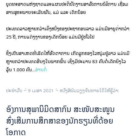
ຍຸດທະສາດແຫ່ງຊາດແລະແຜນປະຕິບັດງານສໍາລັບການບໍລິການ ເຊື່ອມ
ສານສຸຂະພາບຈະເລີນພັນ, ແມ່ ແລະ ເດັກນ້ອຍ
ປະເທດລາວຫຼາຍກວ່າເຄິ່ງໜຶ່ງຂອງປະຊາກອນລາວ ແມ່ນມີອາຍຸຕໍ່າກວ່າ
25 ປີ, ການແຕ່ງງານຂອງເດັກນ້ອຍ ແມ່ນມີຢູ່ທົ່ວໄປ
ຊຶ່ງເປັນສາເຫດທີ່ເຮັດໃຫ້ອັດຕາການ ເກີດລູກຂອງໄວໜຸ່ມຢູ່ລາວ ແມ່ນມີ
ຫຼາຍກວ່າປະເທດອື່ນໆໃນພາກພື້ນ ເຊິ່ງມີປະມານ 83 ຄົນຕໍ່ເດັກຍິງໄວ
ລຸ້ນ 1.000 ຄົນ…
ອ່ານຕໍ່
ປະຈຳວັນ ⠚ 9 ເມສາ 2021 ⠓ ໜັງສືພິມວຽງຈັນທາຍໄດ້ໃຫ້ຮູ້ວ່າ:
ອົງການສຸພານິມິດສາກົນ ສະໜັບສະໜູນ
ສົ່ງເສີມການສຶກສາຂອງນັກຮຽນທີ່ດ້ອຍ
ໂອກາດ