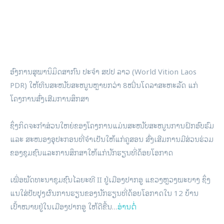
ອົງການສຸພານິມິດສາກົນ ປະຈໍາ ສປປ ລາວ (World Vition Laos
PDR) ໃຫ້ທຶນສະໜັບສະໜູນຫຼາຍກວ່າ 8ໝື່ນໂດລາສະຫະລັດ ແກ່
ໂຄງການສົ່ງເສີມການສຶກສາ
ຊຶ່ງກິດຈະກໍາສ່ວນໃຫຍ່ຂອງໂຄງການແມ່ນສະໜັບສະໜູນການຝຶກອົບຮົມ
ແລະ ສະໜອງອຸປະກອນທີ່ຈໍາເປັນໃຫ້ແກ່ຄູສອນ ສົ່ງເສີມການມີສ່ວນຮ່ວມ
ຂອງຊຸມຊົນແລະການສຶກສາໃຫ້ແກ່ນັກຮຽນທີ່ດ້ອຍໂອກາດ
ເພື່ອພັດທະນາຊຸມຊົນໄລຍະທີ II ຢູ່ເມືອງປາກອູ ແຂວງຫຼວງພະບາງ ຊຶ່ງ
ແນໃສ່ປັບປຸງຜົນການຮຽນຂອງນັກຮຽນທີ່ດ້ອຍໂອກາດໃນ 12 ບ້ານ
ເປົ້າໝາຍຢູ່ໃນເມືອງປາກອູ ໃຫ້ດີຂື້ນ…
ອ່ານຕໍ່