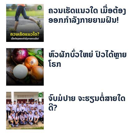
ຄວນເຮັດແນວໃດ ເມື່ອຕ້ອງ
ອອກກຳລັງກາຍຍາມຝົນ!
ຫົວຜັກບົ່ວໃຫຍ່ ປົວໄດ້ຫຼາຍ
ໂຣກ
ຈົບມໍປາຍ ຈະຮຽນຕໍ່ສາຍໃດ
ດີ?