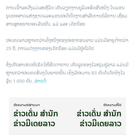
ການເຝົ້າລະວັງແມ່ເສຍຊີວິດ ເປັນວຽກງານບູລິມະສິດອັນໜຶ່ງ ໃນແຜນ
ຍຸດທະສາດແຫ່ງຊາດແລະແຜນປະຕິບັດງານສໍາລັບການບໍລິການ ເຊື່ອມ
ສານສຸຂະພາບຈະເລີນພັນ, ແມ່ ແລະ ເດັກນ້ອຍ
ປະເທດລາວຫຼາຍກວ່າເຄິ່ງໜຶ່ງຂອງປະຊາກອນລາວ ແມ່ນມີອາຍຸຕໍ່າກວ່າ
25 ປີ, ການແຕ່ງງານຂອງເດັກນ້ອຍ ແມ່ນມີຢູ່ທົ່ວໄປ
ຊຶ່ງເປັນສາເຫດທີ່ເຮັດໃຫ້ອັດຕາການ ເກີດລູກຂອງໄວໜຸ່ມຢູ່ລາວ ແມ່ນມີ
ຫຼາຍກວ່າປະເທດອື່ນໆໃນພາກພື້ນ ເຊິ່ງມີປະມານ 83 ຄົນຕໍ່ເດັກຍິງໄວ
ລຸ້ນ 1.000 ຄົນ…
ອ່ານຕໍ່
ບົດ​ຄວາມ​ທີ່​ຜ່ານ​ມາ
ບົດ​ຄວາມ​ຕໍ່​ໄປ
ຂ່າວເດັ່ນ ສຳນັກ
ຂ່າວເດັ່ນ ສຳນັກ
ຂ່າວມີເດຍລາວ
ຂ່າວມີເດຍລາວ