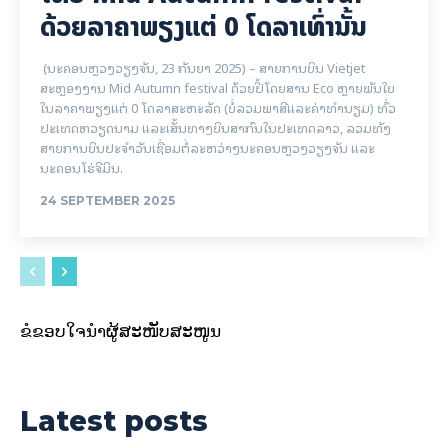
ດ້ວຍລາຄາພຽງແຕ່ 0 ໂດລາເທົ່ານັ້ນ
(ນະຄອນຫຼວງວຽງຈັນ, 23 ກັນຍາ 2025) – ສາຍການບິນ Vietjet
ສະຫຼອງງານ Mid Autumn festival ດ້ວຍປີ້ໂດຍສານ Eco ຫຼາຍພັນໃບ
ໃນລາຄາພຽງແຕ່ 0 ໂດລາສະຫະລັດ (ບໍ່ລວມພາສີແລະຄ່າທໍານຽມ) ທົ່ວ
ປະເທດຫວຽດນາມ ແລະເສັ້ນທາງບິນສາກົນໃນປະເທດລາວ, ລວມທັງ
ສາຍການບິນປະຈໍາວັນເຊື່ອມຕໍ່ລະຫວ່າງນະຄອນຫຼວງວຽງຈັນ ແລະ
ນະຄອນໂຮ່ຈີມິນ.
24 SEPTEMBER 2025
ຂໍຂອບໃຈນຳຜູ້ສະໜັບສະໜູນ
Latest posts