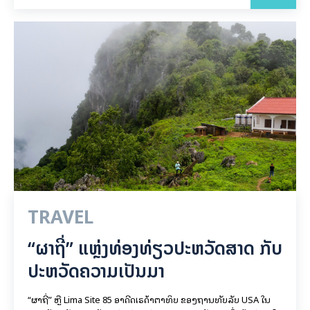
TRAVEL
“ຜາຖີ່” ແຫຼ່ງທ່ອງທ່ຽວປະຫວັດສາດ ກັບ
ປະຫວັດຄວາມເປັນມາ
“ຜາຖີ່” ຫຼື Lima Site 85 ອາດີດເຣດ້າຕາທິບ ຂອງຖານທັບລັບ USA ໃນ