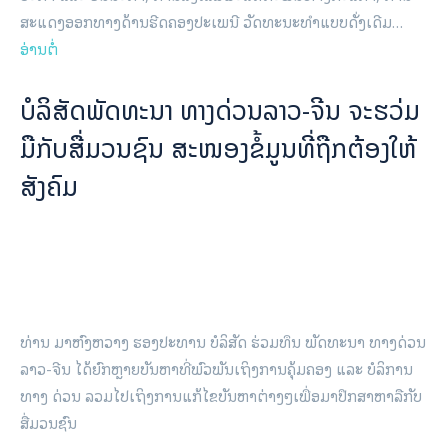
ສະແດງ​ອອກ​ທາງ​ດ້ານ​ຮີດຄອງ​ປະເພນີ ວັດທະນະທຳ​ແບບ​ດັ່ງເດີມ…
ອ່ານຕໍ່
ບໍ​ລິ​ສັດພັດ​ທະ​ນາ ທາງ​ດ່ວນ​ລາວ-ຈີນ ຈະ​ຮ​ວ່ມ​
ມື​ກັບ​ສື່​ມວນ​ຊົນ ​ສ​ະ​ໜອງ​ຂໍ້​ມູນ​ທີ່​ຖືກ​ຕ້ອງ​ໃຫ້​
ສັງ​ຄົມ
ທ່ານ ມາ​ຫົງ​ຫວາງ ຮອງ​ປະ​ທານ​ ບໍ​ລິ​ສັດ ​ຮ່ວມ​ທຶນ ພັດ​ທະ​ນາ ທາງ​ດ່ວນ
ລາວ​-ຈີນ ໄດ້​​ຍົກຫຼາຍ​ບັນ​ຫາ​​ທີ່​ພົວ​ພັນ​ເຖິງ​ການ​ຄຸ້ມ​ຄອງ ແລະ ບໍ​ລິ​ການ
ທາງ​ ດ່ວນ ລວມ​ໄປ​ເຖິງ​ການ​ແກ້​ໄຂ​ບັນ​ຫາ​ຕ່າງໆເພື່ອ​ມາ​ປຶກ​ສາ​ຫາ​ລື​ກັບ​
ສື່​ມວນ​ຊົນ