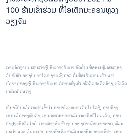
100 ຮ້ານເຂົ້າຮ່ວມ ທີ່ໄອເຕັກນະຄອນຫຼວງ
ວຽງຈັນ
ການ​ຈັດ​ງານ​ມະຫະ​ກຳ​ຊັບ​ສິນ​ທາງ​ປັນຍາ ຈັດຂຶ້ນເພື່ອສະເຫຼີມສະຫຼອງ​
ວັນ​ຊັບ​ສິນ​ທາງ​ປັນຍາ​ໂລກ ງານ​ດັ່ງກ່າວ ກໍ່ເພື່ອ​ເປັນ​ການ​ເຜີຍແຜ່
ບົດບາດ​ຂອງ​ຊັບ​ສິນ​ທາງ​ປັນຍາ ຕໍ່​ການ​ສົ່ງເສີມ​ຫົວຄິດ​ປະດິດ​ສ້າງ, ຫົວຄິດ​
ປະດິດ​ຄິດ​ແຕ່ງ
ທີ່​ນໍາ​ໃຊ້​ນະ​ວັດຕະ​ກຳ​ເຂົ້າ​ໃນ​ການ​ພັດທະນາ​ເຕັກ​ໂນ​ໂລ​ຊີ, ການ​ສ້າງ​
ເອກະລັກ​ຂອງ​ສິນຄ້າ, ການ​ອອກ​ແບບ​ຜະລິດ​ຕະ​ພັນ​ທີ່​ໂດດ​ເດັ່ນ, ການ​
ປັບປຸງ​ພັນ​ພືດ​ໃໝ່, ການ​ສ້າງສັນ​ຜົນງານ​ທາງ​ດ້ານ​ວິທະຍາສາດ, ສິລະ​
ປະ​ກໍາ ແລະ ວັນ​ນະ​ກໍາ, ການ​ສົ່ງເສີມ​ຜະລິດ​ຕະ​ພັນ​ທາງ​ກະ​ສິ​ກໍາ, ການ