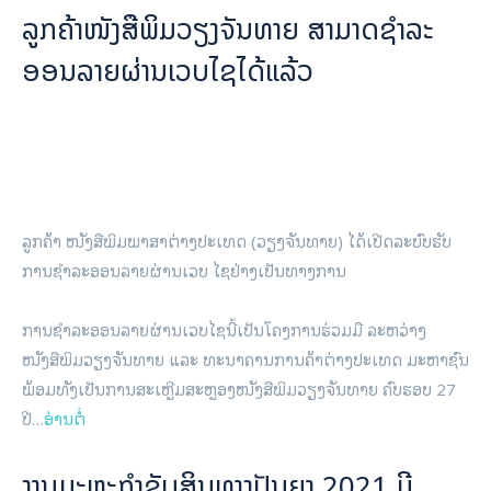
ລູກຄ້າໜັງສືພິມວຽງຈັນທາຍ ສາມາດຊໍາລະ
ອອນລາຍຜ່ານເວບໄຊໄດ້ແລ້ວ
ລູກຄ້າ ໜັງສືພິມພາສາຕ່າງປະເທດ (ວຽງຈັນທາຍ) ໄດ້ເປີດລະບົບຮັບ
ການຊໍາລະອອນລາຍຜ່ານເວບ ໄຊຢ່າງເປັນທາງການ
ການຊໍາລະອອນລາຍຜ່ານເວບໄຊນີ້ເປັນໂຄງການຮ່ວມມື ລະຫວ່າງ
ໜັງສືພິມວຽງຈັນທາຍ ແລະ ທະນາຄານການຄ້າຕ່າງປະເທດ ມະຫາຊົນ
ພ້ອມທັງເປັນການສະເຫຼີມສະຫຼອງໜັງສືພິມວຽງຈັນທາຍ ຄົບຮອບ 27
ປີ…
ອ່ານຕໍ່
ງານ​ມະຫະ​ກຳ​ຊັບ​ສິນ​ທາງ​ປັນຍາ 2021 ມີ