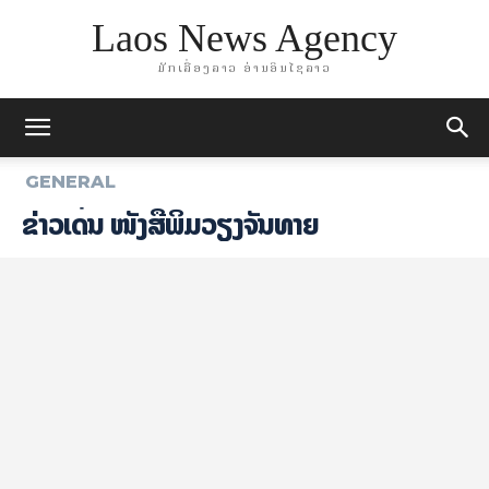
Laos News Agency
ມັກເລື່ອງລາວ ອ່ານອິນໄຊລາວ
GENERAL
ຂ່າວເດັ່ນ ໜັງສືພິມວຽງຈັນທາຍ