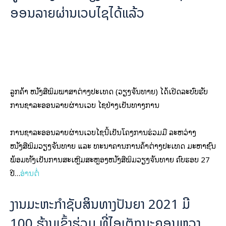
ອອນລາຍຜ່ານເວບໄຊໄດ້ແລ້ວ
ລູກຄ້າ ໜັງສືພິມພາສາຕ່າງປະເທດ (ວຽງຈັນທາຍ) ໄດ້ເປີດລະບົບຮັບ
ການຊໍາລະອອນລາຍຜ່ານເວບ ໄຊຢ່າງເປັນທາງການ
ການຊໍາລະອອນລາຍຜ່ານເວບໄຊນີ້ເປັນໂຄງການຮ່ວມມື ລະຫວ່າງ
ໜັງສືພິມວຽງຈັນທາຍ ແລະ ທະນາຄານການຄ້າຕ່າງປະເທດ ມະຫາຊົນ
ພ້ອມທັງເປັນການສະເຫຼີມສະຫຼອງໜັງສືພິມວຽງຈັນທາຍ ຄົບຮອບ 27
ປີ…
ອ່ານຕໍ່
ງານ​ມະຫະ​ກຳ​ຊັບ​ສິນ​ທາງ​ປັນຍາ 2021 ມີ
100 ຮ້ານເຂົ້າຮ່ວມ ທີ່ໄອເຕັກນະຄອນຫຼວງ