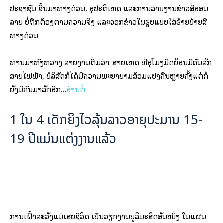
ປະ​ຊາ​ຊົນ ຂື້ນ​ມາ​ທາງ​ດ່ວນ, ​ອຸປະ​ຕິ​ເຫດ ແລະການ​ລາຍ​ງານ​ຂ່າວ​​ສື່ອ​ອນ​
ລາຍ ບໍ່​ຖືກ​ຕ້ອງ​ຕາມ​ຄວາມ​ຈິງ ແລະອອກ​ຂ່າວ​ໃນ​ຮູບ​ແບບໃສ່​ຮ້າຍ​ປ້າຍ​ສີ​
ທາງ​ດ່ວນ
ທ່ານມາ​ຫົງ​ຫວາງ ​ລາຍ​ງານ​ຕື່ມ​ວ່າ: ສາຍ​ເຫດ ທີ່ອຸໂມງ​ມືດ​ຍ້ອນ​ມີ​ຄົນ​ລັກ​
ສາຍ​ໄຟ​ຟ້າ, ບໍ​ລິ​ສັດ​ກໍ່ໄດ້​ມີ​ຄວາມ​ພະ​ຍາ​ຍາມສ້ອມ​ແປງ​ຄືນຫຼາຍ​ຄັ້ງແຕ່​ກໍ່​​
ຍັງມີ​ຄົນ​ມາ​ລັກ​ອີກ…
ອ່ານຕໍ່
1 ໃນ 4 ເດັກຍິງໄວລຸ້ນລາວອາຍຸປະມານ 15-
19 ປີແມ່ນແຕ່ງງານແລ້ວ
ການເຝົ້າລະວັງແມ່ເສຍຊີວິດ ເປັນວຽກງານບູລິມະສິດອັນໜຶ່ງ ໃນແຜນ