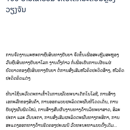
ວຽງຈັນ
ການ​ຈັດ​ງານ​ມະຫະ​ກຳ​ຊັບ​ສິນ​ທາງ​ປັນຍາ ຈັດຂຶ້ນເພື່ອສະເຫຼີມສະຫຼອງ​
ວັນ​ຊັບ​ສິນ​ທາງ​ປັນຍາ​ໂລກ ງານ​ດັ່ງກ່າວ ກໍ່ເພື່ອ​ເປັນ​ການ​ເຜີຍແຜ່
ບົດບາດ​ຂອງ​ຊັບ​ສິນ​ທາງ​ປັນຍາ ຕໍ່​ການ​ສົ່ງເສີມ​ຫົວຄິດ​ປະດິດ​ສ້າງ, ຫົວຄິດ​
ປະດິດ​ຄິດ​ແຕ່ງ
ທີ່​ນໍາ​ໃຊ້​ນະ​ວັດຕະ​ກຳ​ເຂົ້າ​ໃນ​ການ​ພັດທະນາ​ເຕັກ​ໂນ​ໂລ​ຊີ, ການ​ສ້າງ​
ເອກະລັກ​ຂອງ​ສິນຄ້າ, ການ​ອອກ​ແບບ​ຜະລິດ​ຕະ​ພັນ​ທີ່​ໂດດ​ເດັ່ນ, ການ​
ປັບປຸງ​ພັນ​ພືດ​ໃໝ່, ການ​ສ້າງສັນ​ຜົນງານ​ທາງ​ດ້ານ​ວິທະຍາສາດ, ສິລະ​
ປະ​ກໍາ ແລະ ວັນ​ນະ​ກໍາ, ການ​ສົ່ງເສີມ​ຜະລິດ​ຕະ​ພັນ​ທາງ​ກະ​ສິ​ກໍາ, ການ
ສະແດງ​ອອກ​ທາງ​ດ້ານ​ຮີດຄອງ​ປະເພນີ ວັດທະນະທຳ​ແບບ​ດັ່ງເດີມ…