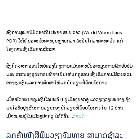
ອົງການສຸພານິມິດສາກົນ ປະຈໍາ ສປປ ລາວ (World Vition Laos
PDR) ໃຫ້ທຶນສະໜັບສະໜູນຫຼາຍກວ່າ 8ໝື່ນໂດລາສະຫະລັດ ແກ່
ໂຄງການສົ່ງເສີມການສຶກສາ
ຊຶ່ງກິດຈະກໍາສ່ວນໃຫຍ່ຂອງໂຄງການແມ່ນສະໜັບສະໜູນການຝຶກອົບຮົມ
ແລະ ສະໜອງອຸປະກອນທີ່ຈໍາເປັນໃຫ້ແກ່ຄູສອນ ສົ່ງເສີມການມີສ່ວນຮ່ວມ
ຂອງຊຸມຊົນແລະການສຶກສາໃຫ້ແກ່ນັກຮຽນທີ່ດ້ອຍໂອກາດ
ເພື່ອພັດທະນາຊຸມຊົນໄລຍະທີ II ຢູ່ເມືອງປາກອູ ແຂວງຫຼວງພະບາງ ຊຶ່ງ
ແນໃສ່ປັບປຸງຜົນການຮຽນຂອງນັກຮຽນທີ່ດ້ອຍໂອກາດໃນ 12 ບ້ານ
ເປົ້າໝາຍຢູ່ໃນເມືອງປາກອູ ໃຫ້ດີຂື້ນ…
ອ່ານຕໍ່
ລູກຄ້າໜັງສືພິມວຽງຈັນທາຍ ສາມາດຊໍາລະ