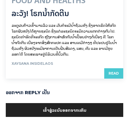
FOOD AND HEALTHS
ລະວັງ! ໂຣກນ້ຳກັດຕີນ
ລະດູຝົນກ້າວເຂົ້າມາແລ້ວ ແລະ ມັນກໍຈະມີນ້ຳຖ້ວມຂັງ ຊຶ່ງອາດເຮັດໃຫ້ເກີດ
ໂຣກຜິວໜັງໄດ້ຫຼາຍຊະນິດ ຊຶ່ງແຕ່ລະຊະນິດຈະມີຄວາມແຕກຕ່າງກັນໄປ.
ຊະນິດທຳອິດທີ່ຈະເກີດ ຫຼັງການສຳຜັດກັບນ້ຳເປື້ອນຢ່າງຕໍ່ເນື່ອງ ຄື: ໂຣກ
ນ້ຳກັດຕີນ ເນື່ອງຈາກສິ່ງສົກກະປົກ ແລະ ສານເຄມີຕ່າງໆ ທີ່ປະປົນຢູ່ໃນນ້ຳ
ຖ້ວມຂັງ ຜິວໜັງຈະມີອາການເປັນຝື່ນສີແດງ, ແສບ, ຄັນ ແລະ ອາດມີຂຸຍ
ລອກໄດ້ ໂດຍສະເພາະຢູ່ບໍລິເວນຂໍ້ນິ້ວຕີນ.
XAYSANA INSIDELAOS
READ
ອອກ​ຈາກ REPLY ເປັນ
ເຂົ້າ​ສູ່​ລະ​ບົບ​ອອກ​ຈາກ​ເຫັນ