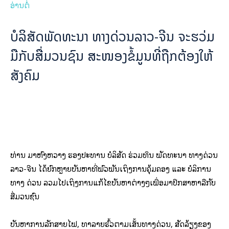
ອ່ານຕໍ່
ບໍ​ລິ​ສັດພັດ​ທະ​ນາ ທາງ​ດ່ວນ​ລາວ-ຈີນ ຈະ​ຮ​ວ່ມ​
ມື​ກັບ​ສື່​ມວນ​ຊົນ ​ສ​ະ​ໜອງ​ຂໍ້​ມູນ​ທີ່​ຖືກ​ຕ້ອງ​ໃຫ້​
ສັງ​ຄົມ
ທ່ານ ມາ​ຫົງ​ຫວາງ ຮອງ​ປະ​ທານ​ ບໍ​ລິ​ສັດ ​ຮ່ວມ​ທຶນ ພັດ​ທະ​ນາ ທາງ​ດ່ວນ
ລາວ​-ຈີນ ໄດ້​​ຍົກຫຼາຍ​ບັນ​ຫາ​​ທີ່​ພົວ​ພັນ​ເຖິງ​ການ​ຄຸ້ມ​ຄອງ ແລະ ບໍ​ລິ​ການ
ທາງ​ ດ່ວນ ລວມ​ໄປ​ເຖິງ​ການ​ແກ້​ໄຂ​ບັນ​ຫາ​ຕ່າງໆເພື່ອ​ມາ​ປຶກ​ສາ​ຫາ​ລື​ກັບ​
ສື່​ມວນ​ຊົນ
ບັນ​ຫາການ​​ລັກ​ສາຍ​ໄຟ, ທຳ​ລາຍຮົ້ວຕາມ​ເສັ້ນ​ທາງ​ດ່ວນ, ສັດ​​ລ້ຽງ​ຂອງ​