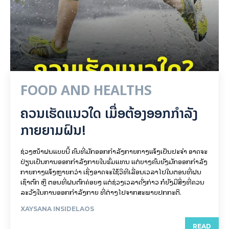
FOOD AND HEALTHS
ຄວນເຮັດແນວໃດ ເມື່ອຕ້ອງອອກກຳລັງ
ກາຍຍາມຝົນ!
ຊ່ວງໜ້າຝົນແບບນີ້ ຄົນທີ່ມັກອອກກຳລັງກາຍກາງແຈ້ງເປັນປະຈຳ ອາດຈະ
ປ່ຽນເປັນການອອກກຳລັງກາຍໃນຮົ່ມແທນ ແຕ່ບາງຄົນຍັງມັກອອກກຳລັງ
ກາຍກາງແຈ້ງຫຼາຍກວ່າ ເຊິ່ງອາດຈະໃຊ້ວິທີເລື່ອນເວລາໄປໃນຕອນທີ່ຝົນ
ເຊົາຕົກ ຫຼື ຕອນທີ່ຝົນຕົກຄ່ອຍໆ ແຕ່ຊ່ວງເວລາດັ່ງກ່າວ ກໍຍັງມີສິ່ງທີ່ຄວນ
ລະວັງໃນການອອກກຳລັງກາຍ ທີ່ຕ່າງໄປຈາກສະພາບປົກກະຕິ.
XAYSANA INSIDELAOS
READ