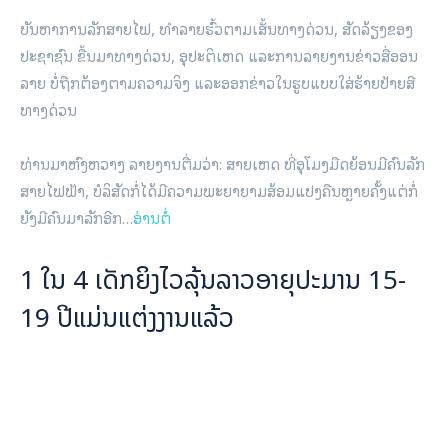
ບັນ​ຫາການ​​ລັກ​ສາຍ​ໄຟ, ທຳ​ລາຍຮົ້ວຕາມ​ເສັ້ນ​ທາງ​ດ່ວນ, ສັດ​​ລ້ຽງ​ຂອງ​
ປະ​ຊາ​ຊົນ ຂື້ນ​ມາ​ທາງ​ດ່ວນ, ​ອຸປະ​ຕິ​ເຫດ ແລະການ​ລາຍ​ງານ​ຂ່າວ​​ສື່ອ​ອນ​
ລາຍ ບໍ່​ຖືກ​ຕ້ອງ​ຕາມ​ຄວາມ​ຈິງ ແລະອອກ​ຂ່າວ​ໃນ​ຮູບ​ແບບໃສ່​ຮ້າຍ​ປ້າຍ​ສີ​
ທາງ​ດ່ວນ
ທ່ານມາ​ຫົງ​ຫວາງ ​ລາຍ​ງານ​ຕື່ມ​ວ່າ: ສາຍ​ເຫດ ທີ່ອຸໂມງ​ມືດ​ຍ້ອນ​ມີ​ຄົນ​ລັກ​
ສາຍ​ໄຟ​ຟ້າ, ບໍ​ລິ​ສັດ​ກໍ່ໄດ້​ມີ​ຄວາມ​ພະ​ຍາ​ຍາມສ້ອມ​ແປງ​ຄືນຫຼາຍ​ຄັ້ງແຕ່​ກໍ່​​
ຍັງມີ​ຄົນ​ມາ​ລັກ​ອີກ…
ອ່ານຕໍ່
1 ໃນ 4 ເດັກຍິງໄວລຸ້ນລາວອາຍຸປະມານ 15-
19 ປີແມ່ນແຕ່ງງານແລ້ວ