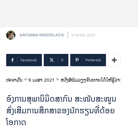
XAYSANA INSIDELAOS
9 APRIL 2021
Facebook
X
Pinterest
ປະຈຳວັນ ⠚ 9 ເມສາ 2021 ⠓ ໜັງສືພິມວຽງຈັນທາຍໄດ້ໃຫ້ຮູ້ວ່າ:
ອົງການສຸພານິມິດສາກົນ ສະໜັບສະໜູນ
ສົ່ງເສີມການສຶກສາຂອງນັກຮຽນທີ່ດ້ອຍ
ໂອກາດ