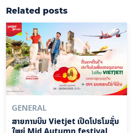
Related posts
GENERAL
ສາຍການບິນ Vietjet ເປີດໂປຣໂມຊັ່ນ
ໃຫຍ່ Mid Autumn festival