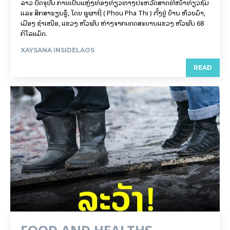
ລາວ ປັດຈຸບັນ ກາຍເປັນແຫຼ່ງທ່ອງທ່ຽວທາງປະຫວັດສາດທີ່ໜ້າທ່ຽວຊົມ
ແລະ ສຶກສາຮຽນຮູ້, ໂດຍ ພູຜາຖີ່ ( Phou Pha Thi ) ຕັ້ງຢູ່ ບ້ານ ຫ້ວຍມ້າ,
ເມືອງ ຊໍາເໜືອ, ແຂວງ ຫົວພັນ ຫ່າງຈາກເທດສະບານແຂວງ ຫົວພັນ 68
ກິ​ໂລ​ແມັດ.
XAYSANA INSIDELAOS
READ