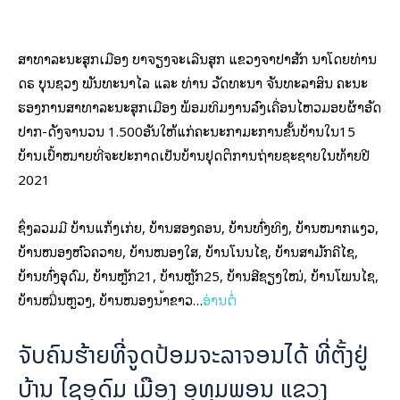
ສາທາລະນະສຸກເມືອງ ບາຈຽງຈະເລີນສຸກ ແຂວງຈຳປາສັກ ນຳໂດຍທ່ານ
ດຣ ບຸນຊວງ ພັນທະນາໄລ ແລະ ທ່ານ ວັດທະນາ ຈັນທະລາສິນ ຄະນະ
ຮອງການສາທາລະນະສຸກເມືອງ ພ້ອມທິມງານລົງເຄື່ອນໄຫວມອບຜ້າອັດ
ປາກ-ດັງຈຳນວນ 1.500ອັນໃຫ້ແກ່ຄະນະກຳມະການຂັ້ນບ້ານໃນ15
ບ້ານເປົ້າໝາຍທີ່ຈະປະກາດເປັນບ້ານຢຸດຕິການຖ່າຍຊະຊາຍໃນທ້າຍປີ
2021
ຊຶ່ງລວມມີ ບ້ານແກ້ງເກ່ຍ, ບ້ານສອງຄອນ, ບ້ານທົ່ງທິງ, ບ້ານໝາກແງວ,
ບ້ານໜອງຫົວຄວາຍ, ບ້ານໜອງໃສ, ບ້ານໂນນໄຊ, ບ້ານສາມັກຄີໄຊ,
ບ້ານທົ່ງອຸດົມ, ບ້ານຫຼັກ21, ບ້ານຫຼັກ25, ບ້ານສີຊຽງໃໝ່, ບ້ານໂພນໄຊ,
ບ້ານໝື່ນຫຼວງ, ບ້ານໜອງນໍ້າຂາວ…
ອ່ານຕໍ່
ຈັບຄົນຮ້າຍທີ່ຈູດປ້ອມຈະລາຈອນໄດ້ ທີ່ຕັ້ງຢູ່
ບ້ານ ໄຊອຸດົມ ເມືອງ ອຸທຸມພອນ ແຂວງ