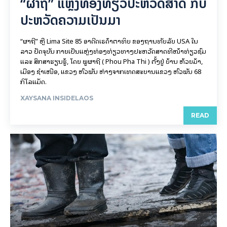
“ຜາຖີ່” ແຫຼ່ງທ່ອງທ່ຽວປະຫວັດສາດ ກັບ
ປະຫວັດຄວາມເປັນມາ
“ຜາຖີ່” ຫຼື Lima Site 85 ອາດີດເຣດ້າຕາທິບ ຂອງຖານທັບລັບ USA ໃນ
ລາວ ປັດຈຸບັນ ກາຍເປັນແຫຼ່ງທ່ອງທ່ຽວທາງປະຫວັດສາດທີ່ໜ້າທ່ຽວຊົມ
ແລະ ສຶກສາຮຽນຮູ້, ໂດຍ ພູຜາຖີ່ ( Phou Pha Thi ) ຕັ້ງຢູ່ ບ້ານ ຫ້ວຍມ້າ,
ເມືອງ ຊໍາເໜືອ, ແຂວງ ຫົວພັນ ຫ່າງຈາກເທດສະບານແຂວງ ຫົວພັນ 68
ກິ​ໂລ​ແມັດ.
XAYSANA INSIDELAOS
READ