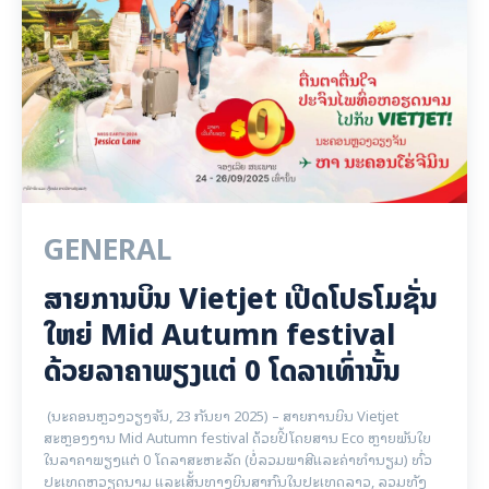
GENERAL
ສາຍການບິນ Vietjet ເປີດໂປຣໂມຊັ່ນ
ໃຫຍ່ Mid Autumn festival
ດ້ວຍລາຄາພຽງແຕ່ 0 ໂດລາເທົ່ານັ້ນ
(ນະຄອນຫຼວງວຽງຈັນ, 23 ກັນຍາ 2025) – ສາຍການບິນ Vietjet
ສະຫຼອງງານ Mid Autumn festival ດ້ວຍປີ້ໂດຍສານ Eco ຫຼາຍພັນໃບ
ໃນລາຄາພຽງແຕ່ 0 ໂດລາສະຫະລັດ (ບໍ່ລວມພາສີແລະຄ່າທໍານຽມ) ທົ່ວ
ປະເທດຫວຽດນາມ ແລະເສັ້ນທາງບິນສາກົນໃນປະເທດລາວ, ລວມທັງ