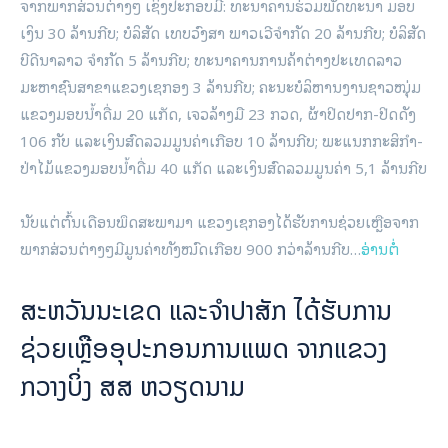
ຈາກພາກສ່ວນຕ່າງໆ ເຊິ່ງປະກອບມີ: ທະນາຄານຮ່ວມພັດທະນາ ມອບ
ເງິນ 30 ລ້ານກີບ; ບໍລິສັດ ເທບວົງສາ ພາວເວີຈໍາກັດ 20 ລ້ານກີບ; ບໍລິສັດ
ບີດີນາລາວ ຈໍາກັດ 5 ລ້ານກີບ; ທະນາຄານການຄ້າຕ່າງປະເທດລາວ
ມະຫາຊົນສາຂາແຂວງເຊກອງ 3 ລ້ານກີບ; ຄະນະບໍລິຫານງານຊາວໝຸ່ມ
ແຂວງມອບນໍ້າດື່ມ 20 ແກັດ, ເຈວລ້າງມື 23 ກວດ, ຜ້າປິດປາກ-ປິດດັງ
106 ກັບ ແລະເງິນສົດລວມມູນຄ່າເກືອບ 10 ລ້ານກີບ; ພະແນກກະສິກໍາ-
ປ່າໄມ້ແຂວງມອບນໍ້າດື່ມ 40 ແກັດ ແລະເງິນສົດລວມມູນຄ່າ 5,1 ລ້ານກີບ
ນັບແຕ່ຕົ້ນເດືອນພຶດສະພາມາ ແຂວງເຊກອງໄດ້ຮັບການຊ່ວຍເຫຼືອຈາກ
ພາກສ່ວນຕ່າງໆມີມູນຄ່າທັງໝົດເກືອບ 900 ກວ່າລ້ານກີບ…
ອ່ານຕໍ່
ສະຫວັນນະເຂດ ແລະຈຳປາສັກ ໄດ້ຮັບການ
ຊ່ວຍເຫຼືອອຸປະກອນການແພດ ຈາກແຂວງ
ກວາງບິ່ງ ສສ ຫວຽດນາມ