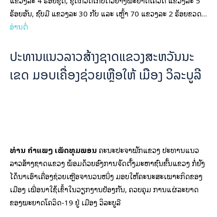
ແຂວງລະ 4 ຮ້ອຍຊຸດ, ຊຸດກວດເກັບຕົວຢ່າງພະຍາດໂຄວິດ ແຂວງລະ 5
ຮ້ອຍອັນ, ຊົບມື ແຂວງລະ 30 ກັບ ແລະ ເຫຼົ້າ 70 ແຂວງລະ 2 ຮ້ອຍຂວດ…
ອ່ານຕໍ
ປະທານແນວລາວສ້າງຊາດແຂວງສະຫວັນນະ
ເຂດ ມອບເຄື່ອງຊ່ວຍເຫຼືອໃຫ້ ເມືອງ ວິລະບູລີ
ທ່ານ ຄໍາແພງ ເພັດທຸມພອນ
ຄະນະປະຈໍາພັກແຂວງ ປະທານແນວ
ລາວສ້າງຊາດແຂວງ ພ້ອມດ້ວຍອົງການຈັດຕັ້ງມະຫາຊົນຂັ້ນແຂວງ ກໍ່ຍັງ
ໄດ້ນໍາເອົາເຄື່ອງຊ່ວຍເຫຼືອຈໍານວນໜຶ່ງ ມອບໃຫ້ຄະນະສະເພາະກິດຂອງ
ເມືອງ ເພື່ອນໍາໃຊ້ເຂົ້າໃນວຽກງານປ້ອງກັນ, ຄວບຄຸມ ການແຜ່ລະບາດ
ຂອງພະຍາດໂຄວິດ-19 ຢູ່ ເມືອງ ວິລະບູລີ