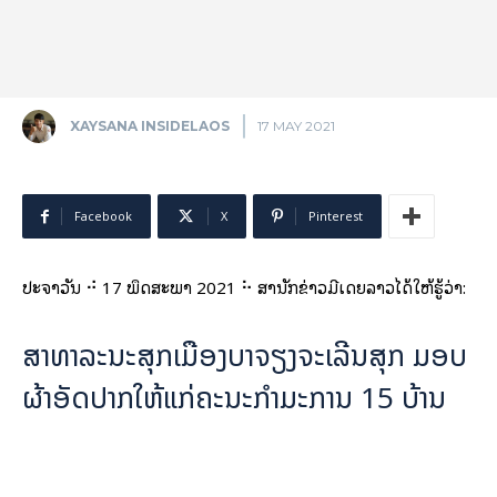
XAYSANA INSIDELAOS
17 MAY 2021
Facebook
X
Pinterest
ປະຈຳວັນ ⠚ 17 ພຶດສະພາ 2021 ⠓ ສຳນັກຂ່າວມີເດຍລາວໄດ້ໃຫ້ຮູ້ວ່າ:
ສາທາລະນະສຸກເມືອງບາຈຽງຈະເລີນສຸກ ມອບ
ຜ້າອັດປາກໃຫ້ແກ່ຄະນະກຳມະການ 15 ບ້ານ