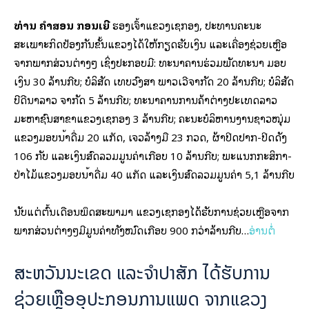
ທ່ານ ຄໍາສອນ ກອນເຍີ
ຮອງເຈົ້າແຂວງເຊກອງ, ປະທານຄະນະ
ສະເພາະກິດປ້ອງກັນຂັ້ນແຂວງໄດ້ໃຫ້ກຽດຮັບເງິນ ແລະເຄື່ອງຊ່ວຍເຫຼືອ
ຈາກພາກສ່ວນຕ່າງໆ ເຊິ່ງປະກອບມີ: ທະນາຄານຮ່ວມພັດທະນາ ມອບ
ເງິນ 30 ລ້ານກີບ; ບໍລິສັດ ເທບວົງສາ ພາວເວີຈໍາກັດ 20 ລ້ານກີບ; ບໍລິສັດ
ບີດີນາລາວ ຈໍາກັດ 5 ລ້ານກີບ; ທະນາຄານການຄ້າຕ່າງປະເທດລາວ
ມະຫາຊົນສາຂາແຂວງເຊກອງ 3 ລ້ານກີບ; ຄະນະບໍລິຫານງານຊາວໝຸ່ມ
ແຂວງມອບນໍ້າດື່ມ 20 ແກັດ, ເຈວລ້າງມື 23 ກວດ, ຜ້າປິດປາກ-ປິດດັງ
106 ກັບ ແລະເງິນສົດລວມມູນຄ່າເກືອບ 10 ລ້ານກີບ; ພະແນກກະສິກໍາ-
ປ່າໄມ້ແຂວງມອບນໍ້າດື່ມ 40 ແກັດ ແລະເງິນສົດລວມມູນຄ່າ 5,1 ລ້ານກີບ
ນັບແຕ່ຕົ້ນເດືອນພຶດສະພາມາ ແຂວງເຊກອງໄດ້ຮັບການຊ່ວຍເຫຼືອຈາກ
ພາກສ່ວນຕ່າງໆມີມູນຄ່າທັງໝົດເກືອບ 900 ກວ່າລ້ານກີບ…
ອ່ານຕໍ່
ສະຫວັນນະເຂດ ແລະຈຳປາສັກ ໄດ້ຮັບການ
ຊ່ວຍເຫຼືອອຸປະກອນການແພດ ຈາກແຂວງ