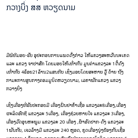
ກວາງບິ່ງ ສສ ຫວຽດນາມ
ມີພິທີມອບ-ຮັບ ອຸປະກອນການແພດດັ່ງກ່າວ ໃຫ້ແຂວງສະຫວັນນະເຂດ
ແລະ ແຂວງ ຈໍາປາສັກ ໂດຍມອບໃຫ້ເທົ່າກັນ ມູນຄ່າແຂວງລະ 1ຕື້ດົງ
ເທົ່າກັບ 4ຮ້ອຍ21ລ້ານ2ແສນກີບ ເຊິ່ງມອບໂດຍສະຫາຍ ວູ໊ ດ້າຍ ຖັງ
ກໍາມະການສູນກາງຄອມມູນິດຫວຽດນາມ, ເລຂາພັກແຂວງ ແຂວງ
ກວາງບິ່ງ
ເຊິ່ງເຄື່ອງທີ່ຮັບປະກອບມີ ເຄື່ອງຝົ່ນຢາຂ້າເຊື້ອ ແຂວງລະ8ເຄື່ອງ,ເຄື່ອງ
ຜະລິດອົກຊີ ແຂວງລະ 5ເຄື່ອງ, ເຄື່ອງຊ່ວຍຫາຍໃຈ ແຂວງລະ 3ເຄື່ອງ,
ເຄື່ອງວັດອຸນຫະພູມ ແຂວງລະ 20 ເຄື່ອງ ,ຜ້າອັດປາກ-ດັງ ແຂວງລະ
1ພັນກັບ, ເຈວລ້າງມື ແຂວງລະ 240 ຫຼອດ, ຊຸດເຄື່ອງນຸ່ງປ້ອງກັນເຊື້ອ