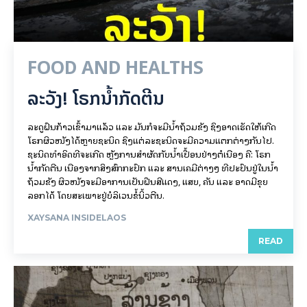
FOOD AND HEALTHS
ລະວັງ! ໂຣກນ້ຳກັດຕີນ
ລະດູຝົນກ້າວເຂົ້າມາແລ້ວ ແລະ ມັນກໍຈະມີນ້ຳຖ້ວມຂັງ ຊຶ່ງອາດເຮັດໃຫ້ເກີດ
ໂຣກຜິວໜັງໄດ້ຫຼາຍຊະນິດ ຊຶ່ງແຕ່ລະຊະນິດຈະມີຄວາມແຕກຕ່າງກັນໄປ.
ຊະນິດທຳອິດທີ່ຈະເກີດ ຫຼັງການສຳຜັດກັບນ້ຳເປື້ອນຢ່າງຕໍ່ເນື່ອງ ຄື: ໂຣກ
ນ້ຳກັດຕີນ ເນື່ອງຈາກສິ່ງສົກກະປົກ ແລະ ສານເຄມີຕ່າງໆ ທີ່ປະປົນຢູ່ໃນນ້ຳ
ຖ້ວມຂັງ ຜິວໜັງຈະມີອາການເປັນຝື່ນສີແດງ, ແສບ, ຄັນ ແລະ ອາດມີຂຸຍ
ລອກໄດ້ ໂດຍສະເພາະຢູ່ບໍລິເວນຂໍ້ນິ້ວຕີນ.
XAYSANA INSIDELAOS
READ