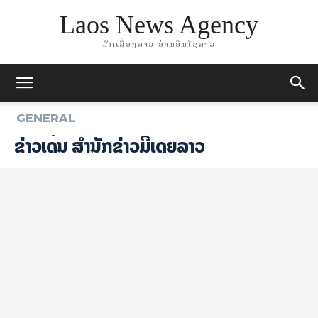
Laos News Agency
ມັກເລື່ອງລາວ ອ່ານອິນໄຊລາວ
GENERAL
ຂ່າວເດັ່ນ ສຳນັກຂ່າວມີເດຍລາວ