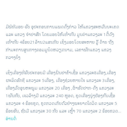
ມີພິທີມອບ-ຮັບ ອຸປະກອນການແພດດັ່ງກ່າວ ໃຫ້ແຂວງສະຫວັນນະເຂດ
ແລະ ແຂວງ ຈໍາປາສັກ ໂດຍມອບໃຫ້ເທົ່າກັນ ມູນຄ່າແຂວງລະ 1ຕື້ດົງ
ເທົ່າກັບ 4ຮ້ອຍ21ລ້ານ2ແສນກີບ ເຊິ່ງມອບໂດຍສະຫາຍ ວູ໊ ດ້າຍ ຖັງ
ກໍາມະການສູນກາງຄອມມູນິດຫວຽດນາມ, ເລຂາພັກແຂວງ ແຂວງ
ກວາງບິ່ງ
ເຊິ່ງເຄື່ອງທີ່ຮັບປະກອບມີ ເຄື່ອງຝົ່ນຢາຂ້າເຊື້ອ ແຂວງລະ8ເຄື່ອງ,ເຄື່ອງ
ຜະລິດອົກຊີ ແຂວງລະ 5ເຄື່ອງ, ເຄື່ອງຊ່ວຍຫາຍໃຈ ແຂວງລະ 3ເຄື່ອງ,
ເຄື່ອງວັດອຸນຫະພູມ ແຂວງລະ 20 ເຄື່ອງ ,ຜ້າອັດປາກ-ດັງ ແຂວງລະ
1ພັນກັບ, ເຈວລ້າງມື ແຂວງລະ 240 ຫຼອດ, ຊຸດເຄື່ອງນຸ່ງປ້ອງກັນເຊື້ອ
ແຂວງລະ 4 ຮ້ອຍຊຸດ, ຊຸດກວດເກັບຕົວຢ່າງພະຍາດໂຄວິດ ແຂວງລະ 5
ຮ້ອຍອັນ, ຊົບມື ແຂວງລະ 30 ກັບ ແລະ ເຫຼົ້າ 70 ແຂວງລະ 2 ຮ້ອຍຂວດ…
ອ່ານຕໍ