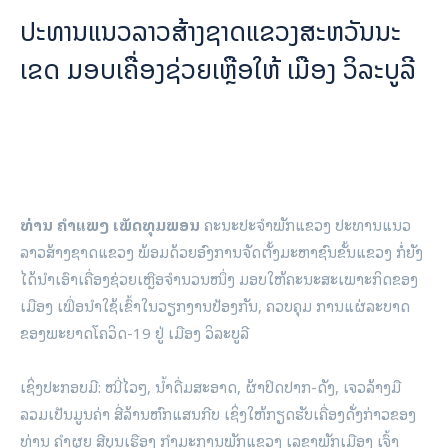
ປະທານແນວລາວສ້າງຊາດແຂວງສະຫວັນນະ
ເຂດ ມອບເຄື່ອງຊ່ວຍເຫຼືອໃຫ້ ເມືອງ ວິລະບູລີ
ທ່ານ ຄໍາແພງ ເພັດທຸມພອນ
ຄະນະປະຈໍາພັກແຂວງ ປະທານແນວ
ລາວສ້າງຊາດແຂວງ ພ້ອມດ້ວຍອົງການຈັດຕັ້ງມະຫາຊົນຂັ້ນແຂວງ ກໍ່ຍັງ
ໄດ້ນໍາເອົາເຄື່ອງຊ່ວຍເຫຼືອຈໍານວນໜຶ່ງ ມອບໃຫ້ຄະນະສະເພາະກິດຂອງ
ເມືອງ ເພື່ອນໍາໃຊ້ເຂົ້າໃນວຽກງານປ້ອງກັນ, ຄວບຄຸມ ການແຜ່ລະບາດ
ຂອງພະຍາດໂຄວິດ-19 ຢູ່ ເມືອງ ວິລະບູລີ
ເຊິ່ງປະກອບມີ: ໝີ່ໄວໆ, ນໍ້າດື່ມສະອາດ, ຜ້າປິດປາກ-ດັງ, ເຈວລ້າງມື
ລວມເປັນມູນຄ່າ ສີ່ລ້ານຫົກແສນກີບ ເຊິ່ງໃຫ້ກຽດຮັບເຄື່ອງດັ່ງກ່າວຂອງ
ທ່ານ ຄໍາຜຸຍ ສີບຸນເຮືອງ ກໍາມະການພັກແຂວງ ເລຂາພັກເມືອງ ເຈົ້າ