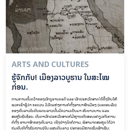
ARTS AND CULTURES
ຮູ້ຈັກກັບ! ເມືອງລາວບູຮານ ໃນສະໄໝ
ກ່ອນ.
ຕາມການຄົ້ນຄວ້າຂອງນັກບູຮານຄະດີ ແລະ ນັກປະຫວັດສາດໄດ້ຢັ້ງຢືນໃຫ້
ພວກເຮົາຮູ້ວ່າ ຂະບວນ ວິວັດແຫ່ງການກໍ່ຕັ້ງອານາຈັກເມືອງ (ນະຄອນລັດ)
ຂອງຄົນລາວໃນດິນແດນລາວນັ້ນມີຄວາມເປັນມາ ອັນຍາວນານ ແລະ
ສະຫຼັບຊັບຊ້ອນ. ບັນດານັກປະຫວັດສາດກໍມີຫຼາຍທັດສະນະກ່ຽວກັບການ
ກໍ່ຕັ້ງ ອານາຈັກຂອງຄົນລາວ. ເຖິງຢ່າງໃດກໍຕາມ, ພໍສາມາດສະຫຼຸບໄດ້ວ່າ
ກຸ່ມຄົນທີ່ຕັ້ງຖິ່ນຖານຢູ່ໃນ ແຜນດິນລາວ ປະກອບມີຫຼາຍຊົນເຜົ່າເຊັ່ນ: