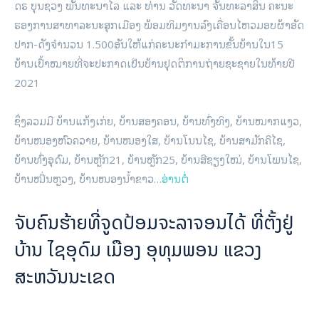
ດຣ ບຸນຊວງ ພັນທະນາໄລ ແລະ ທ່ານ ວັດທະນາ ຈັນທະລາສິນ ຄະນະ
ຮອງການສາທາລະນະສຸກເມືອງ ພ້ອມທິມງານລົງເຄື່ອນໄຫວມອບຜ້າອັດ
ປາກ-ດັງຈຳນວນ 1.500ອັນໃຫ້ແກ່ຄະນະກຳມະການຂັ້ນບ້ານໃນ15
ບ້ານເປົ້າໝາຍທີ່ຈະປະກາດເປັນບ້ານຢຸດຕິການຖ່າຍຊະຊາຍໃນທ້າຍປີ
2021
ຊຶ່ງລວມມີ ບ້ານແກ້ງເກ່ຍ, ບ້ານສອງຄອນ, ບ້ານທົ່ງທິງ, ບ້ານໝາກແງວ,
ບ້ານໜອງຫົວຄວາຍ, ບ້ານໜອງໃສ, ບ້ານໂນນໄຊ, ບ້ານສາມັກຄີໄຊ,
ບ້ານທົ່ງອຸດົມ, ບ້ານຫຼັກ21, ບ້ານຫຼັກ25, ບ້ານສີຊຽງໃໝ່, ບ້ານໂພນໄຊ,
ບ້ານໝື່ນຫຼວງ, ບ້ານໜອງນໍ້າຂາວ…
ອ່ານຕໍ່
ຈັບຄົນຮ້າຍທີ່ຈູດປ້ອມຈະລາຈອນໄດ້ ທີ່ຕັ້ງຢູ່
ບ້ານ ໄຊອຸດົມ ເມືອງ ອຸທຸມພອນ ແຂວງ
ສະຫວັນນະເຂດ