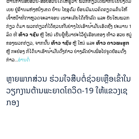
ຜ່ານການສືບສວນ-ສອບສວນໄດ້ໃຫ້ຮູ້ວ່າ: ພວກກ່ຽວໄດ້ພາກັນໄປນັ່ງດື່ມ
ເບຍ ຢູ່ຮ້ານແຫ່ງໜຶ່ງເຂດ ບ້ານ ໄຊອຸດົມ ຍ້ອນມີແນວຄິດຄຽດແຄ້ນໃຫ້
ເຈົ້າໜ້າທີ່ຕຳຫຼວດຈະລາຈອນ ເພາະເຄີຍໄດ້ກັກລົດ ແລະ ປັບໃໝພວກ
ກ່ຽວ ຕໍ່ມາ ພວກກ່ຽວກໍ່ໄດ້ຊວນກັນຍ່າງໄປເອົານ້ຳມັນເອັດຊັງ ປະມານ 1
ລິດ ທີ່
ທ້າວ ລາຊັນ
ຫຼື ໃໝ່ ເປັນຜູ້ຊື້ມາປະໄວ້ຢູ່ເຮືອນຂອງ ທ້າວ ສວຍ ໝູ່
ຂອງພວກກ່ຽວ, ຈາກນັ້ນ
ທ້າວ ລາຊັນ
ຫຼື ໃໝ່ ແລະ
ທ້າວ ດາວພະສຸກ
ຫຼື ກະຢ່ອງ ກໍ່ໄດ້ນຳເອົານ້ຳມັນດັ່ງກ່າວ ຍ່າງລັດປ່າເພື່ອໄປຈູດປ້ອມດັ່ງ
ກ່າວ…
ອ່ານຕໍ່
ຫຼາຍພາກສ່ວນ ຮ່ວມໃຈສືບຕໍ່ຊ່ວຍເຫຼືອເຂົ້າໃນ
ວຽກງານຕ້ານພະຍາດໂຄວິດ-19 ໃຫ້ແຂວງເຊ
ກອງ