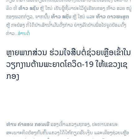
ລິດ ທີ່
ທ້າວ ລາຊັນ
ຫຼື ໃໝ່ ເປັນຜູ້ຊື້ມາປະໄວ້ຢູ່ເຮືອນຂອງ ທ້າວ ສວຍ ໝູ່
ຂອງພວກກ່ຽວ, ຈາກນັ້ນ
ທ້າວ ລາຊັນ
ຫຼື ໃໝ່ ແລະ
ທ້າວ ດາວພະສຸກ
ຫຼື ກະຢ່ອງ ກໍ່ໄດ້ນຳເອົານ້ຳມັນດັ່ງກ່າວ ຍ່າງລັດປ່າເພື່ອໄປຈູດປ້ອມດັ່ງ
ກ່າວ…
ອ່ານຕໍ່
ຫຼາຍພາກສ່ວນ ຮ່ວມໃຈສືບຕໍ່ຊ່ວຍເຫຼືອເຂົ້າໃນ
ວຽກງານຕ້ານພະຍາດໂຄວິດ-19 ໃຫ້ແຂວງເຊ
ກອງ
ທ່ານ ຄໍາສອນ ກອນເຍີ
ຮອງເຈົ້າແຂວງເຊກອງ, ປະທານຄະນະ
ສະເພາະກິດປ້ອງກັນຂັ້ນແຂວງໄດ້ໃຫ້ກຽດຮັບເງິນ ແລະເຄື່ອງຊ່ວຍເຫຼືອ