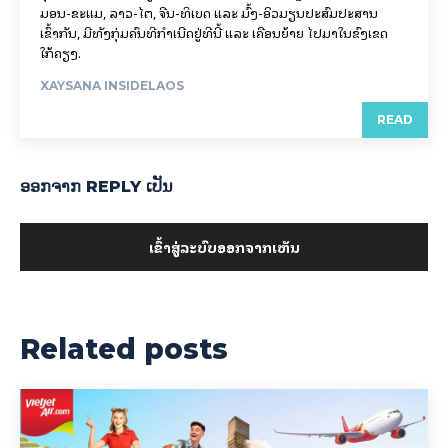
ມອນ-ຂະແມ, ລາວ-ໄຕ, ຈີນ-ທິເບດ ແລະ ມົ້ງ-ອິວມຽນປະສົມປະສານ
ເຂົ້າກັນ, ມີທັງກຸ່ມຄົນທີ່ກຳເນີດຢູ່ທີ່ນີ້ ແລະ ເຄື່ອນຍ້າຍ ໄປມາໃນຂົງເຂດ
ໃກ້ຄຽງ.
XAYSANA INSIDELAOS
READ
ອອກ​ຈາກ REPLY ເປັນ
ເຂົ້າ​ສູ່​ລະ​ບົບ​ອອກ​ຈາກ​ເຫັນ
Related posts