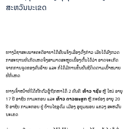
ສະຫວັນນະເຂດ
ທາງວິຊາສະເພາະຄະດີອາຍາໄດ້ຮັບແຈ້ງເລື່ອງດັ່ງກ່າວ ເລີຍໄດ້ລົງກວດ
ກາສະຖານທີ່ເກີດເຫດຈຶ່ງສາມາດສະຫຼຸບເບື້ອງຕົ້ນໄດ້ວ່າ ອາດຈະເກີດ
ຈາກການຈູດຂອງຄົນຮ້າຍ ແລະ ກໍ່ໄດ້ມີການຂຶ້ນບັນຊີຕິດຕາມເປົ້າໝາຍ
ທີ່ກໍ່ເຫດ
ທາງເຈົ້າໜ້າທີ່ໄດ້ກັກຕົວຜູ້ຖືກຫາໄດ້ 2 ຄົນຄື:
ທ້າວ ລາຊັນ
ຫຼື ໃໝ່ ອາຍຸ
17 ປີ ອາຊີບ ກຳມະກອນ ແລະ
ທ້າວ ດາວພະສຸກ
ຫຼື ກະຢ່ອງ ອາຍຸ 20
ປີ ອາຊີບ ກໍາມະກອນ ຢູ່ ບ້ານໄຊອຸດົມ ເມືອງ ອຸທຸມພອນ ແຂວງ ສະຫວັນ
ນະເຂດ