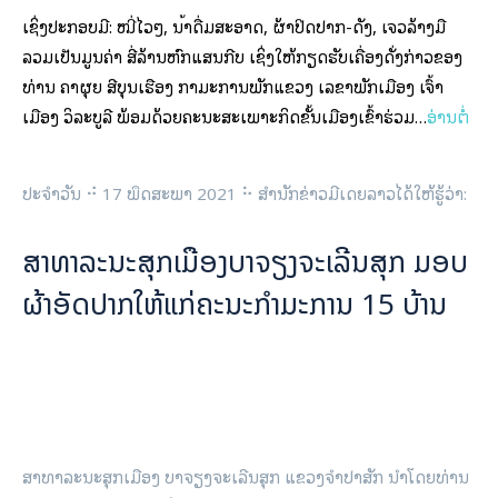
ເຊິ່ງປະກອບມີ: ໝີ່ໄວໆ, ນໍ້າດື່ມສະອາດ, ຜ້າປິດປາກ-ດັງ, ເຈວລ້າງມື
ລວມເປັນມູນຄ່າ ສີ່ລ້ານຫົກແສນກີບ ເຊິ່ງໃຫ້ກຽດຮັບເຄື່ອງດັ່ງກ່າວຂອງ
ທ່ານ ຄໍາຜຸຍ ສີບຸນເຮືອງ ກໍາມະການພັກແຂວງ ເລຂາພັກເມືອງ ເຈົ້າ
ເມືອງ ວິລະບູລີ ພ້ອມດ້ວຍຄະນະສະເພາະກິດຂັ້ນເມືອງເຂົ້າຮ່ວມ…
ອ່ານຕໍ່
ປະຈຳວັນ ⠚ 17 ພຶດສະພາ 2021 ⠓ ສຳນັກຂ່າວມີເດຍລາວໄດ້ໃຫ້ຮູ້ວ່າ:
ສາທາລະນະສຸກເມືອງບາຈຽງຈະເລີນສຸກ ມອບ
ຜ້າອັດປາກໃຫ້ແກ່ຄະນະກຳມະການ 15 ບ້ານ
ສາທາລະນະສຸກເມືອງ ບາຈຽງຈະເລີນສຸກ ແຂວງຈຳປາສັກ ນຳໂດຍທ່ານ