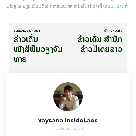
ເມືອງ ວິລະບູລີ ພ້ອມດ້ວຍຄະນະສະເພາະກິດຂັ້ນເມືອງເຂົ້າຮ່ວມ…
ອ່ານຕໍ່
ບົດ​ຄວາມ​ທີ່​ຜ່ານ​ມາ
ບົດ​ຄວາມ​ຕໍ່​ໄປ
ຂ່າວເດັ່ນ
ຂ່າວເດັ່ນ ສຳນັກ
ໜັງສືພິມວຽງຈັນ
ຂ່າວມີເດຍລາວ
ທາຍ
xaysana InsideLaos
http://insidelaos.com/