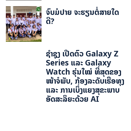
ຈົບມໍປາຍ ຈະຮຽນຕໍ່ສາຍໃດ
ດີ?
ຊຳຊຸງ ເປີດຕົວ Galaxy Z
Series ແລະ Galaxy
Watch ຮຸ່ນໃໝ່ ທີ່ສຸດຂອງ
ໜ້າຈໍພັບ, ກ້ອງລະດັບເຮືອທຸງ
ແລະ ການເບິ່ງແຍງສຸຂະພາບ
ອັດສະລິຍະດ້ວຍ AI