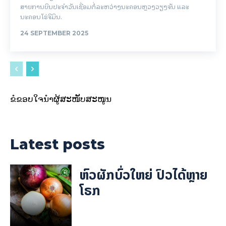
ສາຍການບິນປະຈໍາວັນເຊື່ອມຕໍ່ລະຫວ່າງນະຄອນຫຼວງວຽງຈັນ ແລະ
ນະຄອນໂຮ່ຈີມິນ.
24 SEPTEMBER 2025
ຂໍຂອບໃຈນຳຜູ້ສະໜັບສະໜູນ
Latest posts
ຫົວຜັກບົ່ວໃຫຍ່ ປົວໄດ້ຫຼາຍ
ໂຣກ