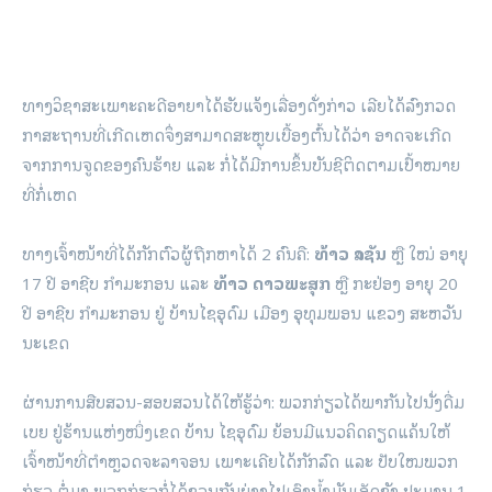
ທາງວິຊາສະເພາະຄະດີອາຍາໄດ້ຮັບແຈ້ງເລື່ອງດັ່ງກ່າວ ເລີຍໄດ້ລົງກວດ
ກາສະຖານທີ່ເກີດເຫດຈຶ່ງສາມາດສະຫຼຸບເບື້ອງຕົ້ນໄດ້ວ່າ ອາດຈະເກີດ
ຈາກການຈູດຂອງຄົນຮ້າຍ ແລະ ກໍ່ໄດ້ມີການຂຶ້ນບັນຊີຕິດຕາມເປົ້າໝາຍ
ທີ່ກໍ່ເຫດ
ທາງເຈົ້າໜ້າທີ່ໄດ້ກັກຕົວຜູ້ຖືກຫາໄດ້ 2 ຄົນຄື:
ທ້າວ ລາຊັນ
ຫຼື ໃໝ່ ອາຍຸ
17 ປີ ອາຊີບ ກຳມະກອນ ແລະ
ທ້າວ ດາວພະສຸກ
ຫຼື ກະຢ່ອງ ອາຍຸ 20
ປີ ອາຊີບ ກໍາມະກອນ ຢູ່ ບ້ານໄຊອຸດົມ ເມືອງ ອຸທຸມພອນ ແຂວງ ສະຫວັນ
ນະເຂດ
ຜ່ານການສືບສວນ-ສອບສວນໄດ້ໃຫ້ຮູ້ວ່າ: ພວກກ່ຽວໄດ້ພາກັນໄປນັ່ງດື່ມ
ເບຍ ຢູ່ຮ້ານແຫ່ງໜຶ່ງເຂດ ບ້ານ ໄຊອຸດົມ ຍ້ອນມີແນວຄິດຄຽດແຄ້ນໃຫ້
ເຈົ້າໜ້າທີ່ຕຳຫຼວດຈະລາຈອນ ເພາະເຄີຍໄດ້ກັກລົດ ແລະ ປັບໃໝພວກ
ກ່ຽວ ຕໍ່ມາ ພວກກ່ຽວກໍ່ໄດ້ຊວນກັນຍ່າງໄປເອົານ້ຳມັນເອັດຊັງ ປະມານ 1