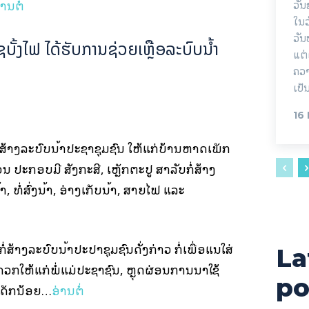
່ານຕໍ່
ວັ
ໃນວ
ວັນ
ບັ້ງໄຟ ໄດ້ຮັບການຊ່ວຍເຫຼືອລະບົບນໍ້າ
ແຕ່
ຄວາ
ເປັ
16
້າງລະບົບນໍ້າປະຊາຊຸມຊົນ ໃຫ້ແກ່ບ້ານຫາດເພັກ
ນ ປະກອບມີ ສັງກະສີ, ເຫຼັກຕະປູ ສຳລັບກໍ່ສ້າງ
າ, ທໍ່ສົ່ງນໍ້າ, ອ່າງເກັບນໍ້າ, ສາຍໄຟ ແລະ
່ສ້າງລະບົບນໍ້າປະປາຊຸມຊົນດັ່ງກ່າວ ກໍ່ເພື່ອແນໃສ່
La
ວກໃຫ້ແກ່ພໍ່ແມ່ປະຊາຊົນ, ຫຼຸດຜ່ອນການນຳໃຊ້
po
ເດັກນ້ອຍ…
ອ່ານຕໍ່