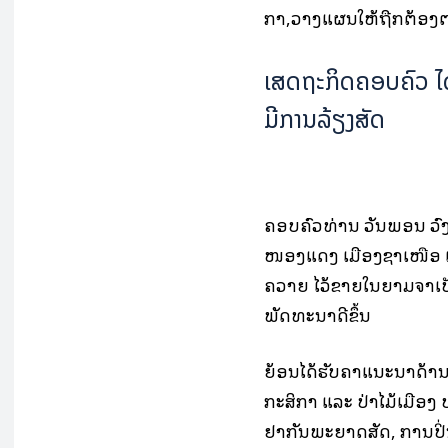
ກາ,ວາງແຜນໃຫ້ຖືກຕ້ອງ
ເສດຖະກິດຄອບຄົວ ໄດ້
ມີການລ້ຽງສັດ
ຄອບຄົວທ່ານ ວັນພອນ ວົ
ໜອງແດງ ເມືອງຊໍາເໜືອ ແ
ຄວາຍ ໄວ້ຂາຍໃນຍາມຈຳເປັ
ພັດທະນາດີຂຶ້ນ
ຍ້ອນໄດ້ຮັບຄຳແນະນຳດ້າ
ກະສິກຳ ແລະ ປ່າໄມ້ເມືອງ ບ
ຢາກັນພະຍາດສັດ, ການປິ່