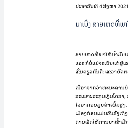
ປະຈຳວັນທີ 4 ສິງຫາ 2021 
ມາເບິ່ງ ສາຍເຫດທີ່ພາໃ
ສາຍເຫດທີ່ພາໃຫ້ນໍ້າມັນ
ແລະ ກໍ່ບໍ່ແມ່ຈະເປັນແຕ່ຢູ
ເຊັ່ນດຽວກັນຄື: ແຂວງອັດ
ເນື່ອງຈາກວ່າທະນະຄານ
ສະເພາະສະກຸນເງິນໂດລາ,
ໄລອາກອນມູນຄ່າເພີ້ມສູງ
ເມືອງກ່ອນແມ່ນຂົນສົ່ງເຖິງ
ດ່ານເຮັດໃຫ້ການນຳເຂົ້າມີ