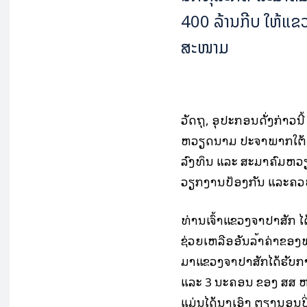
400 ລ້ານກີບ ໃຫ້ແຂ
ສະໜາມ
ວັດຖຸ, ອຸປະກອນດັ່ງກ່າວນ
ຫວຽດນາມ ປະຈໍາພາກໃຕ້ 
ລົງທຶນ ແລະ ສະມາຄົມຫວ
ວຽກງານປ້ອງກັນ ແລະຄວ
ທ່ານເຈົ້າແຂວງຈໍາປາສັກ
ຊ່ວຍເຫລືອອັນລ້ຳຄ່າຂອງ
ມາແຂວງຈຳປາສັກໄດ້ຮັບກາ
ແລະ 3 ນະຄອນ ຂອງ ສສ ຫວຽ
ແມ່ນໄດ້ນຳເອົາ ຕຽງນອນປິ