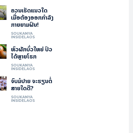
ຄວນເຮັດແນວໃດ
ເມື່ອຕ້ອງອອກກຳລັງ
ກາຍຍາມຝົນ!
SOUKANYA
INSIDELAOS
ຫົວຜັກບົ່ວໃຫຍ່ ປົວ
ໄດ້ຫຼາຍໂຣກ
SOUKANYA
INSIDELAOS
ຈົບມໍປາຍ ຈະຮຽນຕໍ່
ສາຍໃດດີ?
SOUKANYA
INSIDELAOS