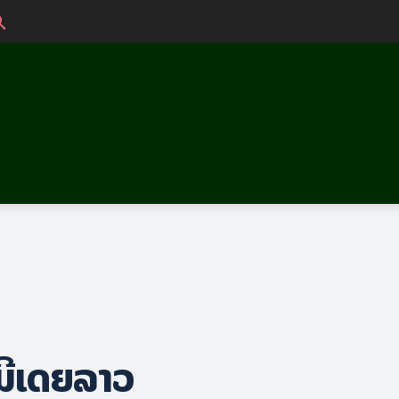
ວມີເດຍລາວ