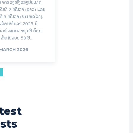
ນຊາດຂອງທັງສອງປະເທດ
ັນທີ 2 ທັນວາ (ລາວ) ແລະ
ທີ 5 ທັນວາ (ປະເທດໄທ).
ເດືອນທັນວາ 2025 ມີ
ມພິເສດກວ່າທຸກປີ ຍ້ອນ
ນວັນຄົບຮອບ 50 ປີ...
 MARCH 2026
test
sts