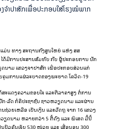
ວງຈຳປາສັກເພື່ອປະກອບໃສ່ໂຮງໝໍພາກ
ີ້ ແມ່ນ ທາງ ສະຖານກົງສູນໃຫຍ່ ແຫ່ງ ສສ
ໄດ້ມີການປະສານສົມທົບ ກັບ ຜູ້ປະກອບການ ນັກ
ຽດນາມ ແຂວງຈໍາປາສັກ ເພື່ອປະກອບສ່ວນແກ່
ບຄຸມການແຜ່ລະບາດຂອງພະຍາດ ໂຄວິດ-19
 ໄດ້ສະແດງຄວາມຂອບໃຈ ແລະຕີລາຄາສູງ ຕໍ່ການ
ພັກ-ລັດ ກໍ່ຄືປະຊາຊົນ ຊາວຫວຽດນາມ ແລະຜ່ານ
ນຊ່ວຍເຫລືອ ເປັນເງິນ ແລະວັດຖຸ ຈາກ 16 ແຂວງ
ດນາມ ຫລາຍກວ່າ 5 ຕື້ດົງ ແລະ ພິເສດ ມື້ນີ້
່ນປົວຄົນເຈັບ 530 ໜ່ວຍ ແລະ ເສື່ອນອນ 300