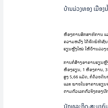
ບ້ານມ່ວງທອງ ເມືອງນໍ
ຫ້ອງການສຶກສາທິການ ແລະ
ຄວາມຫວັງ ໄດ້ຈັດພິທີເຊັນ
ຮຽນຫຼັງໃໝ່ ໃຫ້ບ້ານມ່
ການກໍ່ສ້າງອາຄານຮຽນຫຼ
ຫ້ອງຮຽນ, 1 ຫ້ອງການ, 3 ຫ
ສູງ 5,66 ແມັດ, ກໍ່ດ້ວຍດ
ແລະ ພາຍໃນອາຄານຮຽນຈະປ
ຕາມຕົວເລກຕົວຈິງຂອງນັກ
ນັກທຸລະກິດ-ສະມາຄ