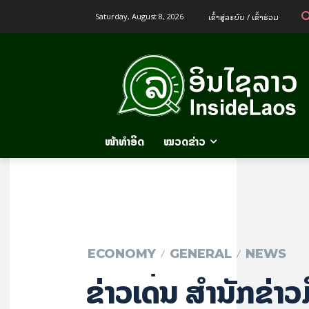
ເຂົ້າ​ສູ່​ລະ​ບົບ / ເຂົ້າ​ຮ່ວມ
Saturday, August 8, 2026
ໜ້າທຳອິດ
ໝວດຂ່າວ
ECONOMY
GENERAL
NEWS
ຂ່າວເດັ່ນ ສຳນັກຂ່າ