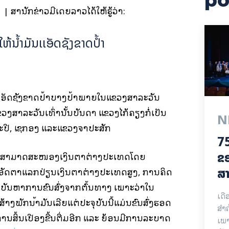
po
| ສຳນັກຂ່າວມີເດຍລາວໄດ້ໃຫ້ຮູ້ວ່າ:
ຫ້ນໍ້າມັນເເອັດຊັງຂາດປໍ້າ
ເເອັດຊັງຂາດປໍ້າບາງປໍ້າພາຍໃນແຂວງສາລະວັນ
່ແຂວງສາລະວັນເທົ່ານັ້ນບັນດາ ແຂວງໄກ້ຄຽງກໍ່ເປັນ
N
ຕະປື, ເຊກອງ ແລະແຂວງຈຳປະສັກ
75
ຂອ
ບໍ່ສາມາດສະໜອງເງິນຕາຕ່າງປະເທດໂດຍ
ສາ
 ອັດຕາແລກປ່ຽນເງິນຕາຕ່າງປະເທດສູງ, ການຄິດ
, ບັນຫາການຂົນສົ່ງຈາກຕົ້ນທາງ ເພາະວ່າໃນ
ເດື
ສ້າງພັກນໍ້າມັນເລີຍແຕ່ປະຈຸບັນນີ້ແມ່ນຂົນສົ່ງຮອດ
ສຳ
ການສິ້ນເປືອງຂື້ນຕື່ມອີກ ແລະ ຍ້ອນມີການລະບາດ
ເພາ