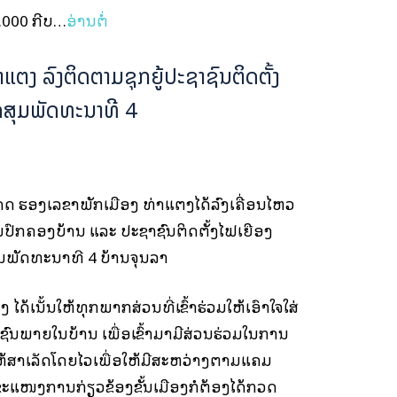
.000 ກີບ…
ອ່ານຕໍ່
ແຕງ ລົງຕິດຕາມຊຸກຍູ້ປະຊາຊົນຕິດຕັ້ງ
ຸດສຸມພັດທະນາທີ 4
ດ ຮອງເລຂາພັກເມືອງ ທ່າແຕງໄດ້ລົງເຄື່ອນໄຫວ
ນປົກຄອງບ້ານ ແລະ ປະຊາຊົນຕິດຕັ້ງໄຟເຍືອງ
ຸມພັດທະນາທີ 4 ບ້ານຈຸນລາ
ດ້ເນັ້ນໃຫ້ທຸກພາກສ່ວນທີ່ເຂົ້າຮ່ວມໃຫ້ເອົາໃຈໃສ່
ນພາຍໃນບ້ານ ເພື່ອເຂົ້າມາມີສ່ວນຮ່ວມໃນການ
ຫ້ສໍາເລັດໂດຍໄວເພື່ອໃຫ້ມີສະຫວ່າງຕາມແຄມ
ຂະແໜງການກ່ຽວຂ້ອງຂັ້ນເມືອງກໍຕ້ອງໄດ້ກວດ