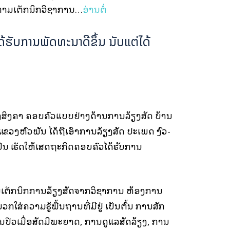
ຕາມເຕັກນິກວິຊາການ…
ອ່ານຕໍ່
ຮັບການພັດທະນາດີຂຶ້ນ ນັບແຕ່ໄດ້
ງສິງຄຳ ຄອບຄົວແບບຢ່າງດ້ານການລ້ຽງສັດ ບ້ານ
ຂວງຫົວພັນ ໄດ້ຖືເອົາການລ້ຽງສັດ ປະເພດ ງົວ-
ນ ເຮັດໃຫ້ເສດຖະກິດຄອບຄົວໄດ້ຮັບການ
ນເຕັກນິກການລ້ຽງສັດຈາກວິຊາການ ຫ້ອງການ
ວກໃສ່ຄວາມຮູ້ພື້ນຖານທີ່ມີຢູ່ ເປັນຕົ້ນ ການສັກ
ນປົວເມື່ອສັດມີພະຍາດ, ການດູແລສັດລ້ຽງ, ການ