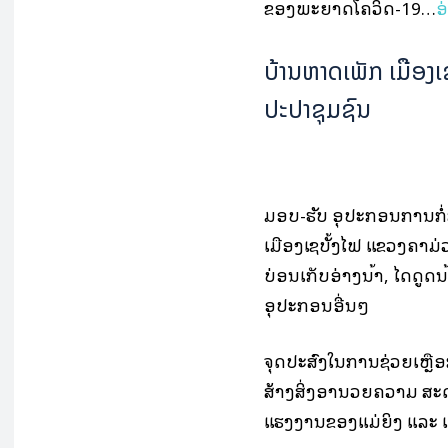
ຂອງພະຍາດໂຄວິດ-19…
ອ
ບ້ານຫາດເພັກ ເມືອງເຊ
ປະປາຊຸມຊົນ
ມອບ-ຮັບ ອຸປະກອນການກໍ່ສ
ເມືອງເຊບັ້ງໄຟ ແຂວງຄຳມ່ວ
ບ່ອນເກັບອ່າງນໍ້າ, ໄດດູດນໍ້
ອຸປະກອນອື່ນໆ
ຈຸດປະສົງໃນການຊ່ວຍເຫຼືອກໍ
ສ້າງສິ່ງອຳນວຍຄວາມ ສະດ
ແຮງງານຂອງແມ່ຍິງ ແລະ 