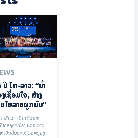
sts
EWS
 ປີ ​ໄທ-ລາວ: “​ນ້ຳ​
ງ​ເຊື່ອມ​​ໃຈ, ສ້າງ
ຍໃຍ​ສາຍຜູກພັນ”
ອນທັນວາ ເປັນເດືອນທີ່
ຄັນຂອງຊາວໄທ ແລະ ລາວ
ະເປັນວັນສະເຫຼີມສະຫຼອງ