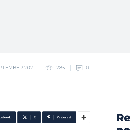
EPTEMBER 2021
285
0
Re
cebook
X
Pinterest