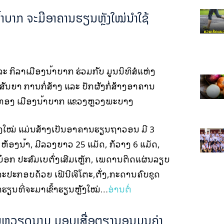
້າບາກ ຈະມີອາຄານຮຽນຫຼັງໃໝ່ນໍາໃຊ້
 ກິລາເມືອງນ້ຳບາກ ຮ່ວມກັບ ມູນນິທິສໍແຫ່ງ
ສັນຍາ ການກໍ່ສ້າງ ແລະ ປັກຜັງກໍ່ສ້າງອາຄານ
ວງທອງ ເມືອງນ້ຳບາກ ແຂວງຫຼວງພະບາງ
ັງໃໝ່ ແມ່ນສ້າງເປັນອາຄານຮຽນຖາວອນ ມີ 3
້ອງນໍ້າ, ມີລວງຍາວ 25 ແມັດ, ກ້ວາງ 6 ແມັດ,
ິນບ໋ອກ ປະສົມເບຕົ່ງເສີມເຫຼັກ, ເພດານຕິດແຜ່ນລຽບ
ະກອບດ້ວຍ ເຟີນີເຈີໂຕະ,ຕັ່ງ,ກະດານຄົບຊຸດ
ຮຽນທີ່ຈະມາເຂົ້າຮຽນຫຼັງໃໝ່…
ອ່ານຕໍ່
ົມຫວຽດນາມ ມອບເສື່ອຕຽງນອນມູນຄ່າ