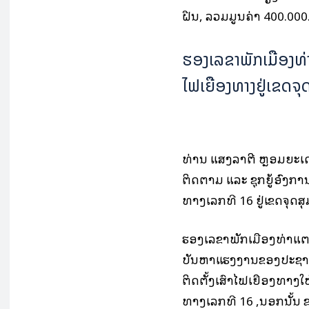
ຝືນ, ລວມມູນຄ່າ 400.000
ຮອງເລຂາພັກເມືອງທ່າ
ໄຟເຍືອງທາງຢູ່ເຂດຈ
ທ່ານ ແສງລາຕີ ຫຼອມຍະເດ
ຕິດຕາມ ແລະ ຊຸກຍູ້ອົງກາ
ທາງເລກທີ 16 ຢູ່ເຂດຈຸດສ
ຮອງເລຂາພັກເມືອງທ່າແຕງ ໄ
ບັນຫາແຮງງານຂອງປະຊາຊົ
ຕິດຕັ້ງເສົາໄຟເຍືອງທາງໃ
ທາງເລກທີ 16 ,ນອກນັ້ນ 