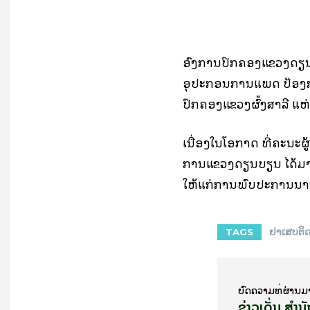
ອົງການປົກຄອງແຂວງດຽນບ
ອຸປະກອນການແພດ ປ້ອງກ
ປົກຄອງແຂວງຜົ້ງສາລີ ແຫ
ເນື່ອງໃນໂອກາດ ທີ່ຄະນະຜ
ການແຂວງດຽນບຽນ ໄດ້ມ
ໃຫ້ແກ່ການພົບປະການນຳ
ຢາເສບຕິ
TAGS
ບົດ​ຄວາມ​ທີ່​ຜ່ານ​ມ
ຂ່າວເດັ່ນ ສຳນັ