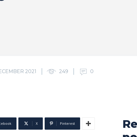
DECEMBER 2021
249
0
Re
cebook
X
Pinterest