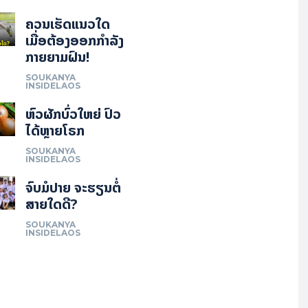
ຄວນເຮັດແນວໃດ
ເມື່ອຕ້ອງອອກກຳລັງ
ກາຍຍາມຝົນ!
SOUKANYA
INSIDELAOS
ຫົວຜັກບົ່ວໃຫຍ່ ປົວ
ໄດ້ຫຼາຍໂຣກ
SOUKANYA
INSIDELAOS
ຈົບມໍປາຍ ຈະຮຽນຕໍ່
ສາຍໃດດີ?
SOUKANYA
INSIDELAOS