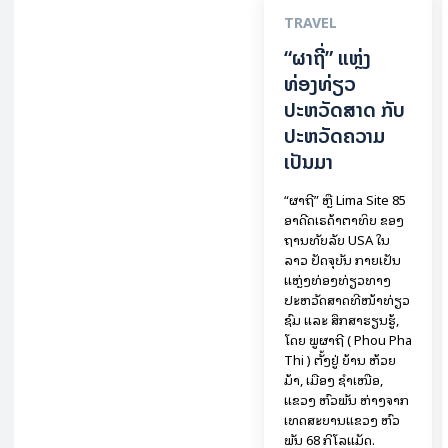
TRAVEL
“ຜາຖີ່” ແຫຼ່ງ
ທ່ອງທ່ຽວ
ປະຫວັດສາດ ກັບ
ປະຫວັດຄວາມ
ເປັນມາ
“ຜາຖີ່” ຫຼື Lima Site 85
ອາດີດເຣດ້າຕາທິບ ຂອງ
ຖານທັບລັບ USA ໃນ
ລາວ ປັດຈຸບັນ ກາຍເປັນ
ແຫຼ່ງທ່ອງທ່ຽວທາງ
ປະຫວັດສາດທີ່ໜ້າທ່ຽວ
ຊົມ ແລະ ສຶກສາຮຽນຮູ້,
ໂດຍ ພູຜາຖີ່ ( Phou Pha
Thi ) ຕັ້ງຢູ່ ບ້ານ ຫ້ວຍ
ມ້າ, ເມືອງ ຊໍາເໜືອ,
ແຂວງ ຫົວພັນ ຫ່າງຈາກ
ເທດສະບານແຂວງ ຫົວ
ພັນ 68 ກິ​ໂລ​ແມັດ.