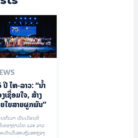
sts
EWS
 ປີ ​ໄທ-ລາວ: “​ນ້ຳ​
ງ​ເຊື່ອມ​​ໃຈ, ສ້າງ
ຍໃຍ​ສາຍຜູກພັນ”
ອນທັນວາ ເປັນເດືອນທີ່
ຄັນຂອງຊາວໄທ ແລະ ລາວ
ະເປັນວັນສະເຫຼີມສະຫຼອງ