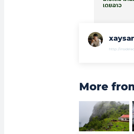
ເດຍລາວ
xaysan
http://insidel
More fro