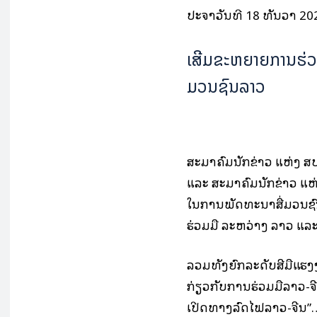
ປະຈຳວັນທີ 18 ທັນວາ 2021
​ເສີມຂະຫຍາຍການ​ຮ່ວມ​ມ
ມວນ​ຊົນ​ລາວ
ສະມາຄົມນັກຂ່າວ ​ແຫ່ງ​ 
ແລະ ສະມາຄົມນັກຂ່າວ ແຫ່ງປະເ
ໃນ​ການ​ພັດທະນາ​ສື່​ມວນ​ຊົນ
ຮ່ວມ​ມື​ ລະຫວ່າງ​ ລາວ​ ແລະ​
ລວມທັງ​ຍົກ​ລະດັບ​ສີມື​ແຮງ​
ກ່ຽວ​ກັບ​ການ​ຮ່ວມ​ມື​ລາວ-ຈ
ເປີດ​ທາງ​ລົດ​ໄຟ​ລາວ-ຈີນ”