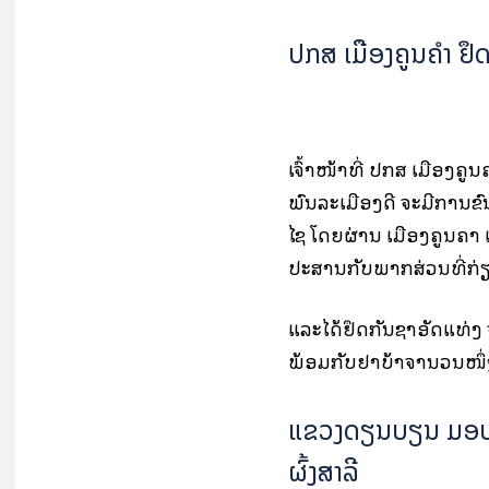
ປກສ ເມືອງຄູນຄໍາ ຢຶ
ເຈົ້າໜ້າທີ່ ປກສ ເມືອງຄູນ
ພົນລະເມືອງດີ ຈະມີການຂົນ
ໄຊ ໂດຍຜ່ານ ເມືອງຄູນຄໍາ ແ
ປະສານກັບພາກສ່ວນທີ່ກ່ຽ
ແລະໄດ້ຢຶດກັນຊາອັດແທ່ງ ຈ
ພ້ອມກັບຢາບ້າຈໍານວນໜຶ່
ແຂວງດຽນບຽນ ມອບອຸ
ຜົ້ງສາລີ