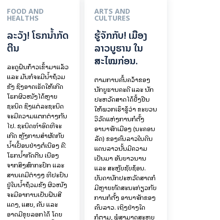
FOOD AND
ARTS AND
HEALTHS
CULTURES
ລະວັງ! ໂຣກນ້ຳກັດ
ຮູ້ຈັກກັບ! ເມືອງ
ຕີນ
ລາວບູຮານ ໃນ
ສະໄໝກ່ອນ.
ລະດູຝົນກ້າວເຂົ້າມາແລ້ວ
ແລະ ມັນກໍຈະມີນ້ຳຖ້ວມ
ຕາມການຄົ້ນຄວ້າຂອງ
ຂັງ ຊຶ່ງອາດເຮັດໃຫ້ເກີດ
ນັກບູຮານຄະດີ ແລະ ນັກ
ໂຣກຜິວໜັງໄດ້ຫຼາຍ
ປະຫວັດສາດໄດ້ຢັ້ງຢືນ
ຊະນິດ ຊຶ່ງແຕ່ລະຊະນິດ
ໃຫ້ພວກເຮົາຮູ້ວ່າ ຂະບວນ
ຈະມີຄວາມແຕກຕ່າງກັນ
ວິວັດແຫ່ງການກໍ່ຕັ້ງ
ໄປ. ຊະນິດທຳອິດທີ່ຈະ
ອານາຈັກເມືອງ (ນະຄອນ
ເກີດ ຫຼັງການສຳຜັດກັບ
ລັດ) ຂອງຄົນລາວໃນດິນ
ນ້ຳເປື້ອນຢ່າງຕໍ່ເນື່ອງ ຄື:
ແດນລາວນັ້ນມີຄວາມ
ໂຣກນ້ຳກັດຕີນ ເນື່ອງ
ເປັນມາ ອັນຍາວນານ
ຈາກສິ່ງສົກກະປົກ ແລະ
ແລະ ສະຫຼັບຊັບຊ້ອນ.
ສານເຄມີຕ່າງໆ ທີ່ປະປົນ
ບັນດານັກປະຫວັດສາດກໍ
ຢູ່ໃນນ້ຳຖ້ວມຂັງ ຜິວໜັງ
ມີຫຼາຍທັດສະນະກ່ຽວກັບ
ຈະມີອາການເປັນຝື່ນສີ
ການກໍ່ຕັ້ງ ອານາຈັກຂອງ
ແດງ, ແສບ, ຄັນ ແລະ
ຄົນລາວ. ເຖິງຢ່າງໃດ
ອາດມີຂຸຍລອກໄດ້ ໂດຍ
ກໍຕາມ, ພໍສາມາດສະຫຼຸບ