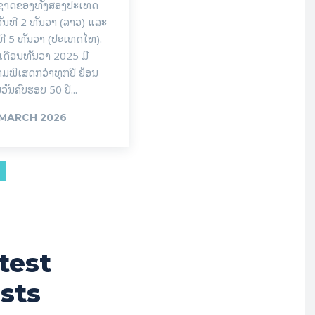
ນຊາດຂອງທັງສອງປະເທດ
ັນທີ 2 ທັນວາ (ລາວ) ແລະ
ທີ 5 ທັນວາ (ປະເທດໄທ).
ເດືອນທັນວາ 2025 ມີ
ມພິເສດກວ່າທຸກປີ ຍ້ອນ
ນວັນຄົບຮອບ 50 ປີ...
 MARCH 2026
test
sts