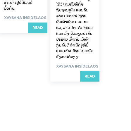
ສະເພາະຢູ່ບໍລິເວນຂໍ້
ໄດ້ວ່າກຸ່ມຄົນທີ່ຕັ້ງ
ນິ້ວຕີນ.
ຖິ່ນຖານຢູ່ໃນ ແຜນດິນ
ລາວ ປະກອບມີຫຼາຍ
XAYSANA INSIDELAOS
ຊົນເຜົ່າເຊັ່ນ: ມອນ-ຂະ
ແມ, ລາວ-ໄຕ, ຈີນ-ທິເບດ
READ
ແລະ ມົ້ງ-ອິວມຽນປະສົມ
ປະສານ ເຂົ້າກັນ, ມີທັງ
ກຸ່ມຄົນທີ່ກຳເນີດຢູ່ທີ່ນີ້
ແລະ ເຄື່ອນຍ້າຍ ໄປມາໃນ
ຂົງເຂດໃກ້ຄຽງ.
XAYSANA INSIDELAOS
READ