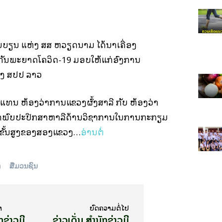
ຽນ ແຫ່ງ ສສ ຫວຽດນາມ ໄດ້ນໍາເຄື່ອງ
ັນພະຍາດໂຄວິດ-19 ມອບໃຫ້ແກ່ອົງການ
່ງ ສປປ ລາວ
ູ້ແທນ ຫ້ອງວ່າການແຂວງຜົ້ງສາລີ ກັບ ຫ້ອງວ່າ
າພົບປະປືກສາຫາລືດ້ານວິຊາການໃນການກະກຽມ
ຂັ້ນສູງຂອງສອງແຂວງ…
ອ່ານຕໍ່
ດ
ສື່ມວນຊົນ
າ
ບົດ​ຄວາມ​ຕໍ່​ໄປ
ກຂ່າວມີ
ຂ່າວເດັ່ນ ສຳນັກຂ່າວມີ