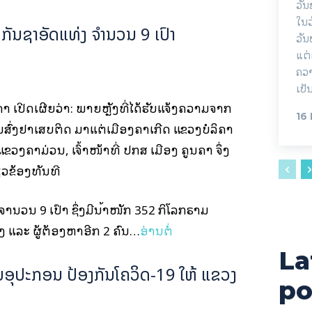
ວັ
ໃນວ
ດກັນຊາອັດແທ່ງ ຈໍານວນ 9 ເປົາ
ວັນ
ແຕ່
ຄວາ
ເປັ
ຄໍາ ເປີດເຜີຍວ່າ: ພາຍຫຼັງທີ່ໄດ້ຮັບແຈ້ງຄວາມຈາກ
16
ສົ່ງຢາເສບຕິດ ມາແຕ່ເມືອງຄໍາເກີດ ແຂວງບໍລິຄໍາ
ຂວງຄໍາມ່ວນ, ເຈົ້າໜ້າທີ່ ປກສ ເມືອງ ຄູນຄໍາ ຈຶ່ງ
ວຂ້ອງທັນທີ
ໍານວນ 9 ເປົາ ຊຶ່ງມີນໍ້າໜັກ 352 ກິໂລກຣາມ
ງ ແລະ ຜູ້ຕ້ອງຫາອີກ 2 ຄົນ…
ອ່ານຕໍ່
La
ປະກອນ ປ້ອງກັນໂຄວິດ-19 ໃຫ້ ແຂວງ
po