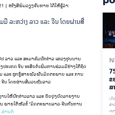
po
 | ໜັງສືພິມວຽງຈັນທາຍ ໄດ້ໃຫ້ຮູ້ວ່າ:
ື ​ລະຫວ່າງ ​ລາວ ​ແລະ​ ຈີນ​ ໂດຍ​ຜ່ານ​ສື່​
ສປປ ​ລາວ ​ແລະ ​ສະມາຄົມນັກຂ່າວ ແຂວງຢຸນນານ
N
ທດ ຈີນ ຈະ​ສືບ​ຕໍ່​ເພີ່ມ​ການ​ຮ່ວມ​ມື​ຢ່າງ​ໃກ້ຊິດ​
75
 ແລະ ​ຊຸກ​ຍູ້​ສາຍ​ພົວ​ພັນ​ມິດ​ຕະ​ພາບ​ ແລະ ​ການ​
ຂອ
 ຈີນ​ ໂດຍ​ຜ່ານ​ສື່​ມວນ​ຊົນ​ລາວ
ສາ
ງານ​ໃຫ້ນັກ​ຂ່າວ​ລາວ ແລະ ​ປັບປຸງ​ບົດ​ລາຍ​ງານ​
ເດື
ີນ ​ພາຍ​ໃຕ້​ຫົວ​ຂໍ້ “ມິດຕະພາບ​ລາວ-ຈີນ​ກັບ​ການ​
ສຳ
ເພາ
…
ອ່ານຕໍ່