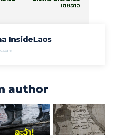
ເດຍລາວ
a InsideLaos
aos.com/
m author