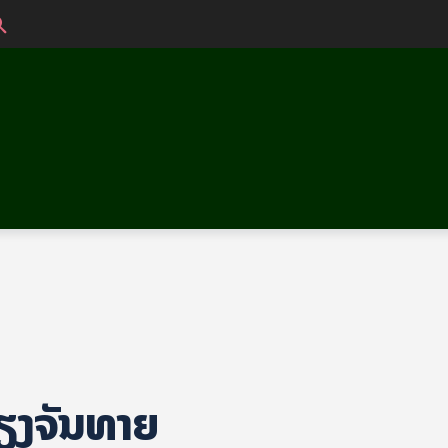
ວຽງຈັນທາຍ