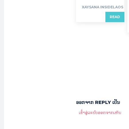
XAYSANA INSIDELAOS
READ
ອອກ​ຈາກ REPLY ເປັນ
ເຂົ້າ​ສູ່​ລະ​ບົບ​ອອກ​ຈາກ​ເຫັນ