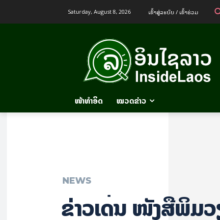
ເຂົ້າ​ສູ່​ລະ​ບົບ / ເຂົ້າ​ຮ່ວມ
Saturday, August 8, 2026
ໜ້າທຳອິດ
ໝວດຂ່າວ
NEWS
ຂ່າວເດັ່ນ ໜັງສືພິມ