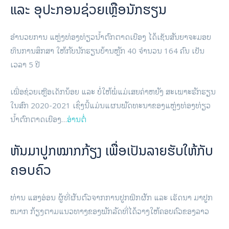
ແລະ ອຸປະກອນຊ່ວຍເຫຼືອນັກຮຽນ
ອຳນວຍການ ແຫຼ່ງທ່ອງທ່ຽວນໍ້າຕົກຕາດເຍືອງ ໄດ້ເຊັນສັນຍາຈະມອບ
ທຶນການສຶກສາ ໃຫ້ກັບນັກຮຽນບ້ານຫຼັກ 40 ຈຳນວນ 164 ຄົນ ເປັນ
ເວລາ 5 ປີ
ເພື່ອຊ່ວຍເຫຼືອເດັກນ້ອຍ ແລະ ບໍ່ໃຫ້ພໍ່ແມ່ເສຍຄ່າຫຍັງ ສະເພາະຮັກຮຽນ
ໃນສົກ 2020-2021 ເຊິ່ງນີ້ແມ່ນແຜນພັດທະນາຂອງແຫຼ່ງທ່ອງທ່ຽວ
ນໍ້າຕົກຕາດເຍືອງ…
ອ່ານຕໍ່
ຫັນມາປູກໝາກກ້ຽງ ເພື່ອເປັນລາຍຮັບໃຫ້ກັບ
ຄອບຄົວ
ທ່ານ ແສງອ່ອນ ຜູ້ທີ່ຜັນຕົວຈາກການປູກພືກຜັກ ແລະ ເຮັດນາ ມາປູກ
ໝາກ ກ້ຽງຕາມແນວທາງຂອງພັກລັດທີ່ໄດ້ວາງໃຫ້ຄອບຄົວຂອງລາວ