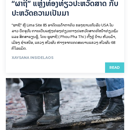
“ຜາຖີ່” ແຫຼ່ງທ່ອງທ່ຽວປະຫວັດສາດ ກັບ
ປະຫວັດຄວາມເປັນມາ
“ຜາຖີ່” ຫຼື Lima Site 85 ອາດີດເຣດ້າຕາທິບ ຂອງຖານທັບລັບ USA ໃນ
ລາວ ປັດຈຸບັນ ກາຍເປັນແຫຼ່ງທ່ອງທ່ຽວທາງປະຫວັດສາດທີ່ໜ້າທ່ຽວຊົມ
ແລະ ສຶກສາຮຽນຮູ້, ໂດຍ ພູຜາຖີ່ ( Phou Pha Thi ) ຕັ້ງຢູ່ ບ້ານ ຫ້ວຍມ້າ,
ເມືອງ ຊໍາເໜືອ, ແຂວງ ຫົວພັນ ຫ່າງຈາກເທດສະບານແຂວງ ຫົວພັນ 68
ກິ​ໂລ​ແມັດ.
XAYSANA INSIDELAOS
READ