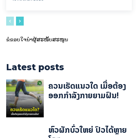
ຂໍຂອບໃຈນຳຜູ້ສະໜັບສະໜູນ
Latest posts
ຄວນເຮັດແນວໃດ ເມື່ອຕ້ອງ
ອອກກຳລັງກາຍຍາມຝົນ!
ຫົວຜັກບົ່ວໃຫຍ່ ປົວໄດ້ຫຼາຍ