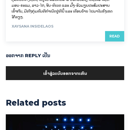
ມອນ-ຂະແມ, ລາວ-ໄຕ, ຈີນ-ທິເບດ ແລະ ມົ້ງ-ອິວມຽນປະສົມປະສານ
ເຂົ້າກັນ, ມີທັງກຸ່ມຄົນທີ່ກຳເນີດຢູ່ທີ່ນີ້ ແລະ ເຄື່ອນຍ້າຍ ໄປມາໃນຂົງເຂດ
ໃກ້ຄຽງ.
XAYSANA INSIDELAOS
READ
ອອກ​ຈາກ REPLY ເປັນ
ເຂົ້າ​ສູ່​ລະ​ບົບ​ອອກ​ຈາກ​ເຫັນ
Related posts