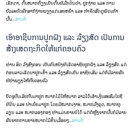
ເຮັກຕາ, ຕົ້ນໝາກກ້ຽງເປັນຕົ້ນທີ່ມັກດິນດຳ, ປູກງ່າຍ ແລະ ການ
ບົວລະບັດຮັກສາກໍ່ງ່າຍພຽງແຕ່ເສຍຫຍ້າ ແລະ ກຳຈັດສັດຕູພືດເທົ່າ
ນັ້ນ…
ອ່ານຕໍ່
ເອົາອາຊີບການປູກຝັງ ແລະ ລ້ຽງສັດ ເປັນການ
ສ້າງເສດຖະກິດໃຫ້ແກ່ຄອບຄົວ
ທ່ານ ສິດ ວົງສົງຄອນ ເປັນຄົນໜຶ່ງທີ່ເຮັດອາຊີບປູກຝັງ ແລະ ລ້ຽງສັດ ແຕ່
ກ່ອນລາວເຮັດນາປູກເຂົ້າ ແລະ ລ້ຽງສັດເປັນ ອາຊີບເສີມ ແຕ່ກໍມີລາຍຮັບ
ທີ່ບໍາພຽງໃຫ້ກັບຄອບຄົວ
ປັດຈຸບັນເລີຍກັນມາປູກ ໝາກໄມ້ໃຫ້ໝາກ ລາວໄດ້ເອັາເງິນສະສົມໄປຊື່
ທີ່ດິນ ແລະ ນຳເບ້ຍມາປູກ ໂດຍມີໝາກເງາະ, ໝາກມັງຄຸດ, ໝາກທຸ
ລຽນ ແລະ ໝາກລອງກອງ ທຳແມ່ນຂາຍບໍ່ໄດ້ ແຕ່ຕໍ່ຫຼັງຈາກນັ້ນກໍມີລາຍ
ຮັບຈາກການຂາຍໝາກໄມ້ຂຶ້ນເລື້ອຍໆ…
ອ່ານຕໍ່