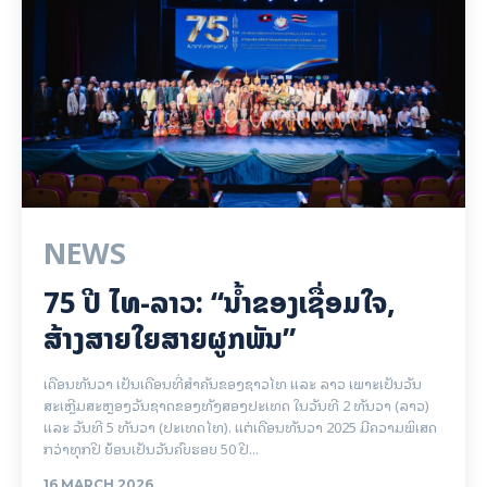
NEWS
75 ປີ ​ໄທ-ລາວ: “​ນ້ຳ​ຂອງ​ເຊື່ອມ​​ໃຈ,
ສ້າງສາຍໃຍ​ສາຍຜູກພັນ”
ເດືອນທັນວາ ເປັນເດືອນທີ່ສຳຄັນຂອງຊາວໄທ ແລະ ລາວ ເພາະເປັນວັນ
ສະເຫຼີມສະຫຼອງວັນຊາດຂອງທັງສອງປະເທດ ໃນວັນທີ 2 ທັນວາ (ລາວ)
ແລະ ວັນທີ 5 ທັນວາ (ປະເທດໄທ). ແຕ່ເດືອນທັນວາ 2025 ມີຄວາມພິເສດ
ກວ່າທຸກປີ ຍ້ອນເປັນວັນຄົບຮອບ 50 ປີ...
16 MARCH 2026