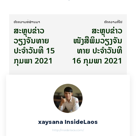
ບົດ​ຄວາມ​ທີ່​ຜ່ານ​ມາ
ບົດ​ຄວາມ​ຕໍ່​ໄປ
ສະຫຼຸບຂ່າວ
ສະຫຼຸບຂ່າວ
ວຽງຈັນທາຍ
ໜັງສືພິມວຽງຈັນ
ປະຈຳວັນທີ 15
ທາຍ ປະຈຳວັນທີ
ກຸມພາ 2021
16 ກຸມພາ 2021
xaysana InsideLaos
http://insidelaos.com/