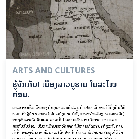
ARTS AND CULTURES
ຮູ້ຈັກກັບ! ເມືອງລາວບູຮານ ໃນສະໄໝ
ກ່ອນ.
ຕາມການຄົ້ນຄວ້າຂອງນັກບູຮານຄະດີ ແລະ ນັກປະຫວັດສາດໄດ້ຢັ້ງຢືນໃຫ້
ພວກເຮົາຮູ້ວ່າ ຂະບວນ ວິວັດແຫ່ງການກໍ່ຕັ້ງອານາຈັກເມືອງ (ນະຄອນລັດ)
ຂອງຄົນລາວໃນດິນແດນລາວນັ້ນມີຄວາມເປັນມາ ອັນຍາວນານ ແລະ
ສະຫຼັບຊັບຊ້ອນ. ບັນດານັກປະຫວັດສາດກໍມີຫຼາຍທັດສະນະກ່ຽວກັບການ
ກໍ່ຕັ້ງ ອານາຈັກຂອງຄົນລາວ. ເຖິງຢ່າງໃດກໍຕາມ, ພໍສາມາດສະຫຼຸບໄດ້ວ່າ
ກຸ່ມຄົນທີ່ຕັ້ງຖິ່ນຖານຢູ່ໃນ ແຜນດິນລາວ ປະກອບມີຫຼາຍຊົນເຜົ່າເຊັ່ນ: