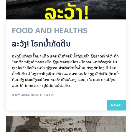
FOOD AND HEALTHS
ລະວັງ! ໂຣກນ້ຳກັດຕີນ
ລະດູຝົນກ້າວເຂົ້າມາແລ້ວ ແລະ ມັນກໍຈະມີນ້ຳຖ້ວມຂັງ ຊຶ່ງອາດເຮັດໃຫ້ເກີດ
ໂຣກຜິວໜັງໄດ້ຫຼາຍຊະນິດ ຊຶ່ງແຕ່ລະຊະນິດຈະມີຄວາມແຕກຕ່າງກັນໄປ.
ຊະນິດທຳອິດທີ່ຈະເກີດ ຫຼັງການສຳຜັດກັບນ້ຳເປື້ອນຢ່າງຕໍ່ເນື່ອງ ຄື: ໂຣກ
ນ້ຳກັດຕີນ ເນື່ອງຈາກສິ່ງສົກກະປົກ ແລະ ສານເຄມີຕ່າງໆ ທີ່ປະປົນຢູ່ໃນນ້ຳ
ຖ້ວມຂັງ ຜິວໜັງຈະມີອາການເປັນຝື່ນສີແດງ, ແສບ, ຄັນ ແລະ ອາດມີຂຸຍ
ລອກໄດ້ ໂດຍສະເພາະຢູ່ບໍລິເວນຂໍ້ນິ້ວຕີນ.
XAYSANA INSIDELAOS
READ