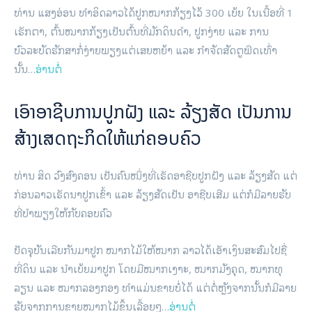
ທ່ານ ແສງອ່ອນ ທຳອິດລາວໄດ້ປູກໝາກກ້ຽງໄວ້ 300 ເບ້ຍ ໃນເນື້ອທີ່ 1
ເຮັກຕາ, ຕົ້ນໝາກກ້ຽງເປັນຕົ້ນທີ່ມັກດິນດຳ, ປູກງ່າຍ ແລະ ການ
ບົວລະບັດຮັກສາກໍ່ງ່າຍພຽງແຕ່ເສຍຫຍ້າ ແລະ ກຳຈັດສັດຕູພືດເທົ່າ
ນັ້ນ…
ອ່ານຕໍ່
ເອົາອາຊີບການປູກຝັງ ແລະ ລ້ຽງສັດ ເປັນການ
ສ້າງເສດຖະກິດໃຫ້ແກ່ຄອບຄົວ
ທ່ານ ສິດ ວົງສົງຄອນ ເປັນຄົນໜຶ່ງທີ່ເຮັດອາຊີບປູກຝັງ ແລະ ລ້ຽງສັດ ແຕ່
ກ່ອນລາວເຮັດນາປູກເຂົ້າ ແລະ ລ້ຽງສັດເປັນ ອາຊີບເສີມ ແຕ່ກໍມີລາຍຮັບ
ທີ່ບໍາພຽງໃຫ້ກັບຄອບຄົວ
ປັດຈຸບັນເລີຍກັນມາປູກ ໝາກໄມ້ໃຫ້ໝາກ ລາວໄດ້ເອັາເງິນສະສົມໄປຊື່
ທີ່ດິນ ແລະ ນຳເບ້ຍມາປູກ ໂດຍມີໝາກເງາະ, ໝາກມັງຄຸດ, ໝາກທຸ
ລຽນ ແລະ ໝາກລອງກອງ ທຳແມ່ນຂາຍບໍ່ໄດ້ ແຕ່ຕໍ່ຫຼັງຈາກນັ້ນກໍມີລາຍ
ຮັບຈາກການຂາຍໝາກໄມ້ຂຶ້ນເລື້ອຍໆ…
ອ່ານຕໍ່