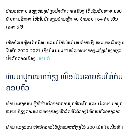
ອຳນວຍການ ແຫຼ່ງທ່ອງທ່ຽວນໍ້າຕົກຕາດເຍືອງ ໄດ້ເຊັນສັນຍາຈະມອບ
ທຶນການສຶກສາ ໃຫ້ກັບນັກຮຽນບ້ານຫຼັກ 40 ຈຳນວນ 164 ຄົນ ເປັນ
ເວລາ 5 ປີ
ເພື່ອຊ່ວຍເຫຼືອເດັກນ້ອຍ ແລະ ບໍ່ໃຫ້ພໍ່ແມ່ເສຍຄ່າຫຍັງ ສະເພາະຮັກຮຽນ
ໃນສົກ 2020-2021 ເຊິ່ງນີ້ແມ່ນແຜນພັດທະນາຂອງແຫຼ່ງທ່ອງທ່ຽວ
ນໍ້າຕົກຕາດເຍືອງ…
ອ່ານຕໍ່
ຫັນມາປູກໝາກກ້ຽງ ເພື່ອເປັນລາຍຮັບໃຫ້ກັບ
ຄອບຄົວ
ທ່ານ ແສງອ່ອນ ຜູ້ທີ່ຜັນຕົວຈາກການປູກພືກຜັກ ແລະ ເຮັດນາ ມາປູກ
ໝາກ ກ້ຽງຕາມແນວທາງຂອງພັກລັດທີ່ໄດ້ວາງໃຫ້ຄອບຄົວຂອງລາວ
ທ່ານ ແສງອ່ອນ ທຳອິດລາວໄດ້ປູກໝາກກ້ຽງໄວ້ 300 ເບ້ຍ ໃນເນື້ອທີ່ 1