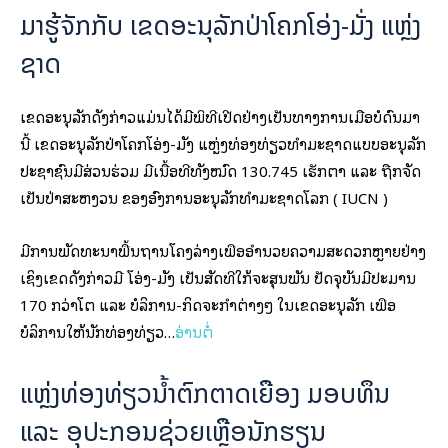
ມາຮູ້ຈັກກັບ ເຂດອະນຸລັກປ່າໂຄກໂອ່ງ-ມັ່ງ ແຫຼ່ງ
ຊາດ
ເຂດອະນຸລັກດັ່ງກ່າວແມ່ນໄດ້ມີພິທີເປີດຢ່າງເປັນທາງການເມື່ອບໍ່ດົນມາ
ນີ້ ເຂດອະນຸລັກປ່າໂຄກໂອ່ງ-ມັ່ງ ແຫຼ່ງທ່ອງທ່ຽວທຳມະຊາດແບບອະນຸລັກ
ປະຊາຊົນມີສ່ວນຮ່ວມ ມີເນື້ອທີ່ທັງໝົດ 130.745 ເຮັກຕາ ແລະ ຖືກຈັດ
ເປັນປ່າສະຫງວນ ຂອງອົງການອະນຸລັກທຳມະຊາດໂລກ ( IUCN )
ມີການພັດທະນາພື້ນຖານໂຄງລ່າງເພື່ອອຳນວຍຄວາມສະດວກຫຼາຍຢ່າງ
ເຊິ່ງເຂດດັ່ງກ່າວມີ ໂອ່ງ-ມັ່ງ ເປັນສັດທີ່ໃກ້ຈະສຸນພັນ ປັດຈຸບັນມີປະມານ
170 ກວ່າໂຕ ແລະ ບໍລິການ-ກິດຈະກຳຕ່າງໆ ໃນເຂດອະນຸລັກ ເພື່ອ
ບໍລິການໃຫ້ນັກທ່ອງທ່ຽວ…
ອ່ານຕໍ່
ແຫຼ່ງທ່ອງທ່ຽວນໍ້າຕົກຕາດເຍືອງ ມອບທຶນ
ແລະ ອຸປະກອນຊ່ວຍເຫຼືອນັກຮຽນ