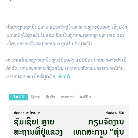
xaysana InsideLaos
http://insidelaos.com/
More from author