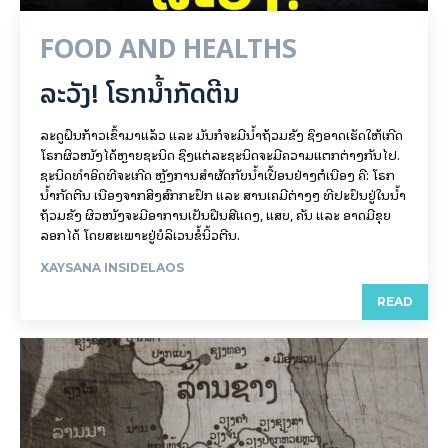
ຂອງຄົນລາວໃນດິນແດນລາວນັ້ນມີຄວາມເປັນມາ ອັນຍາວນານ ແລະ
ສະຫຼັບຊັບຊ້ອນ. ບັນດານັກປະຫວັດສາດກໍມີຫຼາຍທັດສະນະກ່ຽວກັບການ
ກໍ່ຕັ້ງ ອານາຈັກຂອງຄົນລາວ. ເຖິງຢ່າງໃດກໍຕາມ, ພໍສາມາດສະຫຼຸບໄດ້ວ່າ
ກຸ່ມຄົນທີ່ຕັ້ງຖິ່ນຖານຢູ່ໃນ ແຜນດິນລາວ ປະກອບມີຫຼາຍຊົນເຜົ່າເຊັ່ນ:
ມອນ-ຂະແມ, ລາວ-ໄຕ, ຈີນ-ທິເບດ ແລະ ມົ້ງ-ອິວມຽນປະສົມປະສານ
ເຂົ້າກັນ, ມີທັງກຸ່ມຄົນທີ່ກຳເນີດຢູ່ທີ່ນີ້ ແລະ ເຄື່ອນຍ້າຍ ໄປມາໃນຂົງເຂດ
ໃກ້ຄຽງ.
XAYSANA INSIDELAOS
READ
ອອກ​ຈາກ REPLY ເປັນ
ເຂົ້າ​ສູ່​ລະ​ບົບ​ອອກ​ຈາກ​ເຫັນ
Related posts