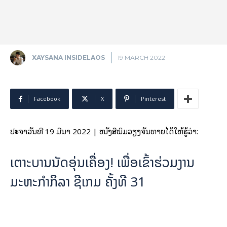
XAYSANA INSIDELAOS
19 MARCH 2022
Facebook
X
Pinterest
ປະຈຳວັນທີ 19 ມີນາ 2022 | ໜັງສືພິມວຽງຈັນທາຍໄດ້ໃຫ້ຮູ້ວ່າ:
ເຕາະບານນັດອຸ່ນເຄື່ອງ! ເພື່ອເຂົ້າຮ່ວມງານ
ມະຫະກຳກິລາ ຊີເກມ ຄັ້ງທີ 31