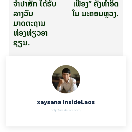
TRAVEL
“ຜາຖີ່” ແຫຼ່ງທ່ອງທ່ຽວປະຫວັດສາດ ກັບ
ປະຫວັດຄວາມເປັນມາ
“ຜາຖີ່” ຫຼື Lima Site 85 ອາດີດເຣດ້າຕາທິບ ຂອງຖານທັບລັບ USA ໃນ
ລາວ ປັດຈຸບັນ ກາຍເປັນແຫຼ່ງທ່ອງທ່ຽວທາງປະຫວັດສາດທີ່ໜ້າທ່ຽວຊົມ
ແລະ ສຶກສາຮຽນຮູ້, ໂດຍ ພູຜາຖີ່ ( Phou Pha Thi ) ຕັ້ງຢູ່ ບ້ານ ຫ້ວຍມ້າ,
ເມືອງ ຊໍາເໜືອ, ແຂວງ ຫົວພັນ ຫ່າງຈາກເທດສະບານແຂວງ ຫົວພັນ 68
ກິ​ໂລ​ແມັດ.
XAYSANA INSIDELAOS
READ