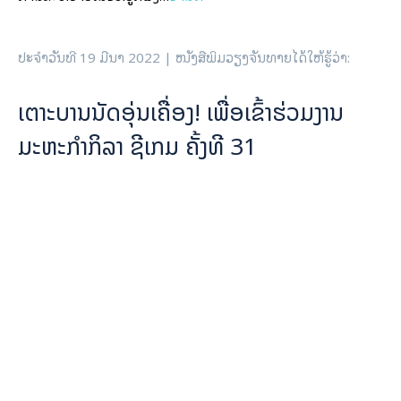
ສໍາລັບ ວັນທີ 23 ມີນາ 2022 ເວລາ 18: 00 ໂມງ ທີມຊາດລາວ ພົບ ທີມ
ຊາດມົງໂກລີ ແລະ ວັນທີ 27 ມີນາ 2022 ເວລາ 18:00 ໂມງ ທີມຊາດ
ລາວ ພົບ ທີມຊາດບຣູໄນ…
ອ່ານຕໍ່
ສປປ ລາວ! ທົດລອງໂຄງການກະກຽມຄວາມ
ພ້ອມກ່ອນເກີດໄພພິບັດທາງທຳມະຊາດ
​ລາວ ຈະເລັ່ງທົດລອງປະຕິບັດໂຄງການກະກຽມຄວາມພ້ອມກ່ອນເກີດ
ໄພພິບັດທາງທໍາມະຊາດ ເປັນຕົ້ນ ໄພນໍ້າຖ້ວມ ແລະ ໄພແຫ້ງແລ້ງ ຢູ່ 2
ແຂວງ ຄື: ແຂວງຫຼວງພະບາງ ແລະ ສະຫວັນນະເຂດ.
ໂຄງການດັ່ງກ່າວເປັນການຮ່ວມມືລະ​ຫ່ວ​າງກົມສັງຄົມສົງເຄາະ ກະຊວງ
ແຮງງານ ແລະ ສະຫວັດດີການສັງຄົມ ​ແລະ ອົງການອາຫານ ແລະ ການ