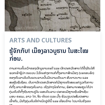
NEWS
75 ປີ ​ໄທ-ລາວ: “​ນ້ຳ​ຂອງ​ເຊື່ອມ​​ໃຈ,
ສ້າງສາຍໃຍ​ສາຍຜູກພັນ”
ເດືອນທັນວາ ເປັນເດືອນທີ່ສຳຄັນຂອງຊາວໄທ ແລະ ລາວ ເພາະເປັນວັນ
ສະເຫຼີມສະຫຼອງວັນຊາດຂອງທັງສອງປະເທດ ໃນວັນທີ 2 ທັນວາ (ລາວ)