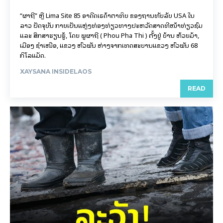
ARTS AND CULTURES
ຮູ້ຈັກກັບ! ເມືອງລາວບູຮານ ໃນສະໄໝ
ກ່ອນ.
ຕາມການຄົ້ນຄວ້າຂອງນັກບູຮານຄະດີ ແລະ ນັກປະຫວັດສາດໄດ້ຢັ້ງຢືນໃຫ້
ພວກເຮົາຮູ້ວ່າ ຂະບວນ ວິວັດແຫ່ງການກໍ່ຕັ້ງອານາຈັກເມືອງ (ນະຄອນລັດ)