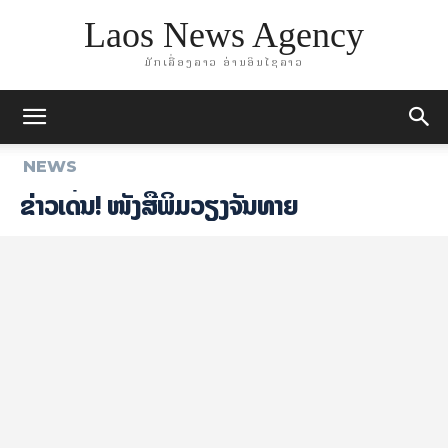
Laos News Agency
ມັກເລື່ອງລາວ ອ່ານອິນໄຊລາວ
NEWS
ຂ່າວເດັ່ນ! ໜັງສືພິມວຽງຈັນທາຍ