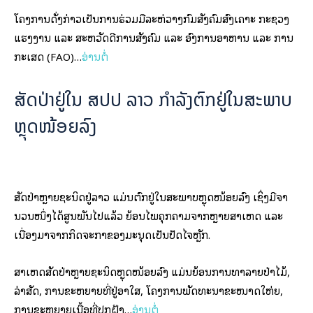
ສາເຫດສັດປ່າຫຼາຍຊະນິດຫຼຸດໜ້ອຍລົງ ແມ່ນຍ້ອນການທໍາລາຍປ່າໄມ້,
ລ່າສັດ, ການຂະຫຍາຍທີ່ຢູ່ອາໃສ, ໂຄງການພັດທະນາຂະໜາດໃຫ່ຍ,
ການຂະຫຍາຍເນື້ອທີ່ປູກຝັງ…
ອ່ານຕໍ່
ປະຈຳວັນທີ 19 ມີນາ 2022 | ໜັງສືພິມວຽງຈັນທາຍໄດ້ໃຫ້ຮູ້ວ່າ:
ເຕາະບານນັດອຸ່ນເຄື່ອງ! ເພື່ອເຂົ້າຮ່ວມງານ
ມະຫະກຳກິລາ ຊີເກມ ຄັ້ງທີ 31
ສະຫະພັນບານເຕະແຫ່ງຊາດລາວ (ສຕລ) ຈະຈັດການແຂ່ງຂັນບານເຕະ
ນັດອຸ່ນເຄື່ອງ 2 ນັດ ລະຫວ່າງທີມຊາດລາວ ຊຸດໃຫຍ່ ກັບທີມຊາດມົງໂກລີ
ແລະ ບຣູໄນ, ເພື່ອກຽມເຂົ້າຮ່ວມການແຂ່ງຂັນບານເຕະ ໃນງານມະຫະ
ກຳກິລາ ຊີເກມ ຄັ້ງທີ 31 ໃນລະຫວ່າງ ວັນທີ 12-23 ພຶດສະພາ 2022
ທີ່ ສສ ຫວຽດນາມ.