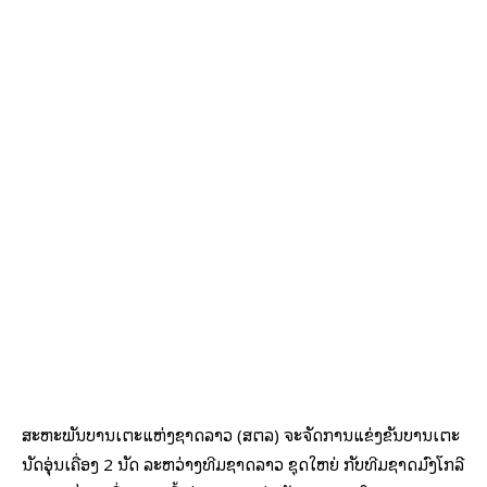
ສະຫະພັນບານເຕະແຫ່ງຊາດລາວ (ສຕລ) ຈະຈັດການແຂ່ງຂັນບານເຕະ
ນັດອຸ່ນເຄື່ອງ 2 ນັດ ລະຫວ່າງທີມຊາດລາວ ຊຸດໃຫຍ່ ກັບທີມຊາດມົງໂກລີ
ແລະ ບຣູໄນ, ເພື່ອກຽມເຂົ້າຮ່ວມການແຂ່ງຂັນບານເຕະ ໃນງານມະຫະ
ກຳກິລາ ຊີເກມ ຄັ້ງທີ 31 ໃນລະຫວ່າງ ວັນທີ 12-23 ພຶດສະພາ 2022
ທີ່ ສສ ຫວຽດນາມ.
ສໍາລັບ ວັນທີ 23 ມີນາ 2022 ເວລາ 18: 00 ໂມງ ທີມຊາດລາວ ພົບ ທີມ
ຊາດມົງໂກລີ ແລະ ວັນທີ 27 ມີນາ 2022 ເວລາ 18:00 ໂມງ ທີມຊາດ
ລາວ ພົບ ທີມຊາດບຣູໄນ…
ອ່ານຕໍ່
ສປປ ລາວ! ທົດລອງໂຄງການກະກຽມຄວາມ
ພ້ອມກ່ອນເກີດໄພພິບັດທາງທຳມະຊາດ
​ລາວ ຈະເລັ່ງທົດລອງປະຕິບັດໂຄງການກະກຽມຄວາມພ້ອມກ່ອນເກີດ