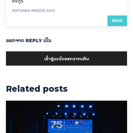
ແລະ ວັນທີ 5 ທັນວາ (ປະເທດໄທ). ແຕ່ເດືອນທັນວາ 2025 ມີຄວາມພິເສດ
ກວ່າທຸກປີ ຍ້ອນເປັນວັນຄົບຮອບ 50 ປີ...
16 MARCH 2026
ຂໍຂອບໃຈນຳຜູ້ສະໜັບສະໜູນ
Latest posts
ຄວນເຮັດແນວໃດ ເມື່ອຕ້ອງ
ອອກກຳລັງກາຍຍາມຝົນ!