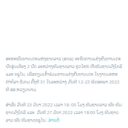
ກະເສດ (FAO)…
ອ່ານຕໍ່
ສັດປ່າຢູ່ໃນ ສປປ ລາວ ກໍາລັງຕົກຢູ່ໃນສະພາບ
ຫຼຸດໜ້ອຍລົງ
ສັດປ່າຫຼາຍຊະນິດຢູ່ລາວ ແມ່ນຕົກຢູ່ໃນສະພາບຫຼຸດໜ້ອຍລົງ ເຊິ່ງມີຈໍາ
ນວນໜຶ່ງໄດ້ສູນພັນໄປແລ້ວ ຍ້ອນໄພຄຸກຄາມຈາກຫຼາຍສາເຫດ ແລະ
ເນື່ອງມາຈາກກິດຈະກໍາຂອງມະນຸດເປັນປັດໄຈຫຼັກ.
ສາເຫດສັດປ່າຫຼາຍຊະນິດຫຼຸດໜ້ອຍລົງ ແມ່ນຍ້ອນການທໍາລາຍປ່າໄມ້,
ລ່າສັດ, ການຂະຫຍາຍທີ່ຢູ່ອາໃສ, ໂຄງການພັດທະນາຂະໜາດໃຫ່ຍ,
ການຂະຫຍາຍເນື້ອທີ່ປູກຝັງ…
ອ່ານຕໍ່
TAGS
ຊີເກມ
ສັດປ່າ
ເຕະບານ
ໄພພິບັດ