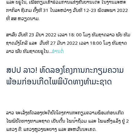
ໄພພິບັດທາງທໍາມະຊາດ ເປັນຕົ້ນ ໄພນໍ້າຖ້ວມ ແລະ ໄພແຫ້ງແລ້ງ ຢູ່ 2
ແຂວງ ຄື: ແຂວງຫຼວງພະບາງ ແລະ ສະຫວັນນະເຂດ.
ໂຄງການດັ່ງກ່າວເປັນການຮ່ວມມືລະ​ຫ່ວ​າງກົມສັງຄົມສົງເຄາະ ກະຊວງ
ແຮງງານ ແລະ ສະຫວັດດີການສັງຄົມ ​ແລະ ອົງການອາຫານ ແລະ ການ
ກະເສດ (FAO)…
ອ່ານຕໍ່
ສັດປ່າຢູ່ໃນ ສປປ ລາວ ກໍາລັງຕົກຢູ່ໃນສະພາບ
ຫຼຸດໜ້ອຍລົງ
ສັດປ່າຫຼາຍຊະນິດຢູ່ລາວ ແມ່ນຕົກຢູ່ໃນສະພາບຫຼຸດໜ້ອຍລົງ ເຊິ່ງມີຈໍາ
ນວນໜຶ່ງໄດ້ສູນພັນໄປແລ້ວ ຍ້ອນໄພຄຸກຄາມຈາກຫຼາຍສາເຫດ ແລະ
ເນື່ອງມາຈາກກິດຈະກໍາຂອງມະນຸດເປັນປັດໄຈຫຼັກ.