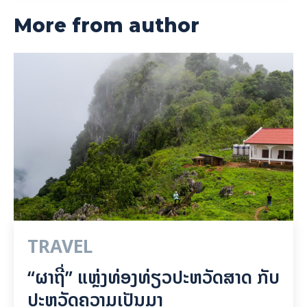
FOOD AND HEALTHS
ລະວັງ! ໂຣກນ້ຳກັດຕີນ
ລະດູຝົນກ້າວເຂົ້າມາແລ້ວ ແລະ ມັນກໍຈະມີນ້ຳຖ້ວມຂັງ ຊຶ່ງອາດເຮັດໃຫ້ເກີດ
ໂຣກຜິວໜັງໄດ້ຫຼາຍຊະນິດ ຊຶ່ງແຕ່ລະຊະນິດຈະມີຄວາມແຕກຕ່າງກັນໄປ.
ຊະນິດທຳອິດທີ່ຈະເກີດ ຫຼັງການສຳຜັດກັບນ້ຳເປື້ອນຢ່າງຕໍ່ເນື່ອງ ຄື: ໂຣກ
ນ້ຳກັດຕີນ ເນື່ອງຈາກສິ່ງສົກກະປົກ ແລະ ສານເຄມີຕ່າງໆ ທີ່ປະປົນຢູ່ໃນນ້ຳ
ຖ້ວມຂັງ ຜິວໜັງຈະມີອາການເປັນຝື່ນສີແດງ, ແສບ, ຄັນ ແລະ ອາດມີຂຸຍ
ລອກໄດ້ ໂດຍສະເພາະຢູ່ບໍລິເວນຂໍ້ນິ້ວຕີນ.
XAYSANA INSIDELAOS
READ