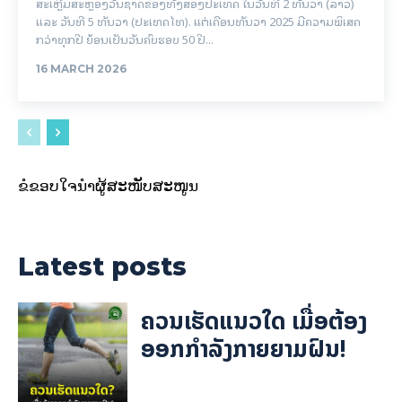
ສະເຫຼີມສະຫຼອງວັນຊາດຂອງທັງສອງປະເທດ ໃນວັນທີ 2 ທັນວາ (ລາວ)
ແລະ ວັນທີ 5 ທັນວາ (ປະເທດໄທ). ແຕ່ເດືອນທັນວາ 2025 ມີຄວາມພິເສດ
ກວ່າທຸກປີ ຍ້ອນເປັນວັນຄົບຮອບ 50 ປີ...
16 MARCH 2026
ຂໍຂອບໃຈນຳຜູ້ສະໜັບສະໜູນ
Latest posts
ຄວນເຮັດແນວໃດ ເມື່ອຕ້ອງ
ອອກກຳລັງກາຍຍາມຝົນ!