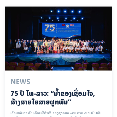
NEWS
75 ປີ ​ໄທ-ລາວ: “​ນ້ຳ​ຂອງ​ເຊື່ອມ​​ໃຈ,
ສ້າງສາຍໃຍ​ສາຍຜູກພັນ”
ເດືອນທັນວາ ເປັນເດືອນທີ່ສຳຄັນຂອງຊາວໄທ ແລະ ລາວ ເພາະເປັນວັນ