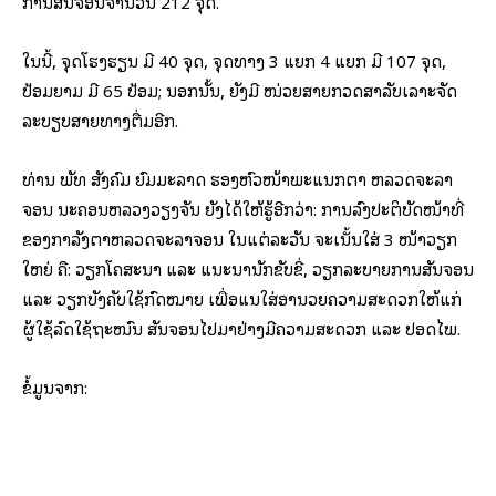
ການສັນຈອນຈໍານວນ 212 ຈຸດ.
ໃນນີ້, ຈຸດໂຮງຮຽນ ມີ 40 ຈຸດ, ຈຸດທາງ 3 ແຍກ 4 ແຍກ ມີ 107 ຈຸດ,
ປ້ອມຍາມ ມີ 65 ປ້ອມ; ນອກນັ້ນ, ຍັງມີ ໜ່ວຍສາຍກວດສໍາລັບເລາະຈັດ
ລະບຽບສາຍທາງຕື່ມອີກ.
ທ່ານ ພັທ ສັງຄົມ ຍົມມະລາດ ຮອງຫົວໜ້າພະແນກຕໍາ ຫລວດຈະລາ
ຈອນ ນະຄອນຫລວງວຽງຈັນ ຍັງໄດ້ໃຫ້ຮູ້ອີກວ່າ: ການລົງປະຕິບັດໜ້າທີ່
ຂອງກໍາລັງຕໍາຫລວດຈະລາຈອນ ໃນແຕ່ລະວັນ ຈະເນັ້ນໃສ່ 3 ໜ້າວຽກ
ໃຫຍ່ ຄື: ວຽກໂຄສະນາ ແລະ ແນະນໍານັກຂັບຂີ່, ວຽກລະບາຍການສັນຈອນ
ແລະ ວຽກບັງຄັບໃຊ້ກົດໝາຍ ເພື່ອແນໃສ່ອໍານວຍຄວາມສະດວກໃຫ້ແກ່
ຜູ້ໃຊ້ລົດໃຊ້ຖະໜົນ ສັນຈອນໄປມາຢ່າງມີຄວາມສະດວກ ແລະ ປອດໄພ.
ຂໍ້ມູນຈາກ: