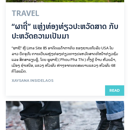
TRAVEL
“ຜາຖີ່” ແຫຼ່ງທ່ອງທ່ຽວປະຫວັດສາດ ກັບ
ປະຫວັດຄວາມເປັນມາ
“ຜາຖີ່” ຫຼື Lima Site 85 ອາດີດເຣດ້າຕາທິບ ຂອງຖານທັບລັບ USA ໃນ
ລາວ ປັດຈຸບັນ ກາຍເປັນແຫຼ່ງທ່ອງທ່ຽວທາງປະຫວັດສາດທີ່ໜ້າທ່ຽວຊົມ
ແລະ ສຶກສາຮຽນຮູ້, ໂດຍ ພູຜາຖີ່ ( Phou Pha Thi ) ຕັ້ງຢູ່ ບ້ານ ຫ້ວຍມ້າ,
ເມືອງ ຊໍາເໜືອ, ແຂວງ ຫົວພັນ ຫ່າງຈາກເທດສະບານແຂວງ ຫົວພັນ 68
ກິ​ໂລ​ແມັດ.
XAYSANA INSIDELAOS
READ