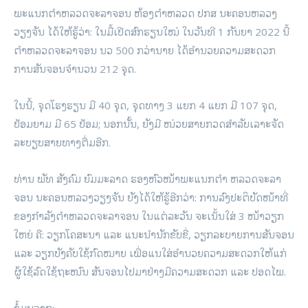
ພະແນກຕໍາຫລວດຈະລາຈອນ ຫ້ອງຕໍາຫລວດ ປກສ ນະຄອນຫລວງ
ວຽງຈັນ ໄດ້ໃຫ້ຮູ້ວ່າ: ໃນມື້ເປີດສົກຮຽນໃໝ່ ໃນວັນທີ 1 ກັນຍາ 2022 ນີ້
ຕຳຫລວດຈະລາຈອນ ນວ 500 ກວ່ານາຍ ໄດ້ອຳນວຍຄວາມສະດວກ
ການສັນຈອນຈໍານວນ 212 ຈຸດ.
ໃນນີ້, ຈຸດໂຮງຮຽນ ມີ 40 ຈຸດ, ຈຸດທາງ 3 ແຍກ 4 ແຍກ ມີ 107 ຈຸດ,
ປ້ອມຍາມ ມີ 65 ປ້ອມ; ນອກນັ້ນ, ຍັງມີ ໜ່ວຍສາຍກວດສໍາລັບເລາະຈັດ
ລະບຽບສາຍທາງຕື່ມອີກ.
ທ່ານ ພັທ ສັງຄົມ ຍົມມະລາດ ຮອງຫົວໜ້າພະແນກຕໍາ ຫລວດຈະລາ
ຈອນ ນະຄອນຫລວງວຽງຈັນ ຍັງໄດ້ໃຫ້ຮູ້ອີກວ່າ: ການລົງປະຕິບັດໜ້າທີ່
ຂອງກໍາລັງຕໍາຫລວດຈະລາຈອນ ໃນແຕ່ລະວັນ ຈະເນັ້ນໃສ່ 3 ໜ້າວຽກ
ໃຫຍ່ ຄື: ວຽກໂຄສະນາ ແລະ ແນະນໍານັກຂັບຂີ່, ວຽກລະບາຍການສັນຈອນ
ແລະ ວຽກບັງຄັບໃຊ້ກົດໝາຍ ເພື່ອແນໃສ່ອໍານວຍຄວາມສະດວກໃຫ້ແກ່
ຜູ້ໃຊ້ລົດໃຊ້ຖະໜົນ ສັນຈອນໄປມາຢ່າງມີຄວາມສະດວກ ແລະ ປອດໄພ.
ຂໍ້ມູນຈາກ: