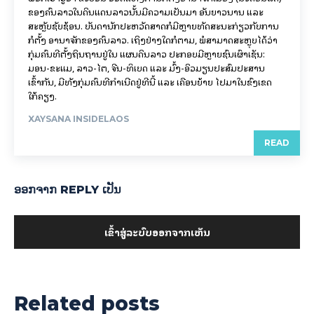
ຂອງຄົນລາວໃນດິນແດນລາວນັ້ນມີຄວາມເປັນມາ ອັນຍາວນານ ແລະ
ສະຫຼັບຊັບຊ້ອນ. ບັນດານັກປະຫວັດສາດກໍມີຫຼາຍທັດສະນະກ່ຽວກັບການ
ກໍ່ຕັ້ງ ອານາຈັກຂອງຄົນລາວ. ເຖິງຢ່າງໃດກໍຕາມ, ພໍສາມາດສະຫຼຸບໄດ້ວ່າ
ກຸ່ມຄົນທີ່ຕັ້ງຖິ່ນຖານຢູ່ໃນ ແຜນດິນລາວ ປະກອບມີຫຼາຍຊົນເຜົ່າເຊັ່ນ:
ມອນ-ຂະແມ, ລາວ-ໄຕ, ຈີນ-ທິເບດ ແລະ ມົ້ງ-ອິວມຽນປະສົມປະສານ
ເຂົ້າກັນ, ມີທັງກຸ່ມຄົນທີ່ກຳເນີດຢູ່ທີ່ນີ້ ແລະ ເຄື່ອນຍ້າຍ ໄປມາໃນຂົງເຂດ
ໃກ້ຄຽງ.
XAYSANA INSIDELAOS
READ
ອອກ​ຈາກ REPLY ເປັນ
ເຂົ້າ​ສູ່​ລະ​ບົບ​ອອກ​ຈາກ​ເຫັນ
Related posts