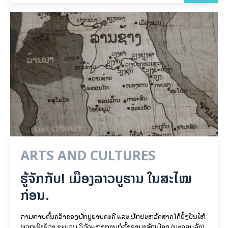
ARTS AND CULTURES
ຮູ້ຈັກກັບ! ເມືອງລາວບູຮານ ໃນສະໄໝ
ກ່ອນ.
ຕາມການຄົ້ນຄວ້າຂອງນັກບູຮານຄະດີ ແລະ ນັກປະຫວັດສາດໄດ້ຢັ້ງຢືນໃຫ້
ພວກເຮົາຮູ້ວ່າ ຂະບວນ ວິວັດແຫ່ງການກໍ່ຕັ້ງອານາຈັກເມືອງ (ນະຄອນລັດ)