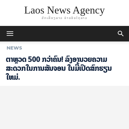
Laos News Agency
ມັກເລື່ອງລາວ ອ່ານອິນໄຊລາວ
NEWS
ຕໍາຫຼວດ 500 ກວ່າຄົນ! ລົງອຳນວຍຄວາມ
ສະດວກໃນການສັນຈອນ ໃນມື້ເປີດສົກຮຽນ
ໃຫມ່.