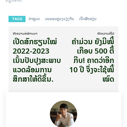
TAGS
ຕຳຫຼວດ
ນະຄອນຫຼວງວຽງຈັນ
ເປີດສົກຮຽນ
ບົດ​ຄວາມ​ທີ່​ຜ່ານ​ມາ
ບົດ​ຄວາມ​ຕໍ່​ໄປ
ເປີດສົກຮຽນໃໝ່
ຄຳມ່ວນ ຍັງມີໜີ້
2022-2023
ເກືອບ 500 ຕື້
ເນັ້ນປັບປຸງສະພາບ
ກີບ! ຄາດວ່າອີກ
ແວດລ້ອມການ
10 ປີ ຈຶ່ງຈະໃຊ້ໜີ້
ສຶກສາໃຫ້ດີຂຶ້ນ.
ໝົດ