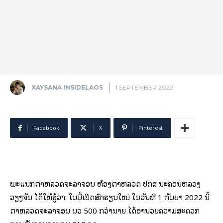
XAYSANA INSIDELAOS
1 SEPTEMBER 2022
Facebook
X
Pinterest
ພະແນກຕໍາຫລວດຈະລາຈອນ ຫ້ອງຕໍາຫລວດ ປກສ ນະຄອນຫລວງ
ວຽງຈັນ ໄດ້ໃຫ້ຮູ້ວ່າ: ໃນມື້ເປີດສົກຮຽນໃໝ່ ໃນວັນທີ 1 ກັນຍາ 2022 ນີ້
ຕຳຫລວດຈະລາຈອນ ນວ 500 ກວ່ານາຍ ໄດ້ອຳນວຍຄວາມສະດວກ