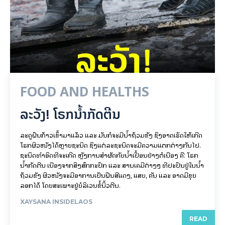
FOOD AND HEALTHS
ລະວັງ! ໂຣກນ້ຳກັດຕີນ
ລະດູຝົນກ້າວເຂົ້າມາແລ້ວ ແລະ ມັນກໍຈະມີນ້ຳຖ້ວມຂັງ ຊຶ່ງອາດເຮັດໃຫ້ເກີດ
ໂຣກຜິວໜັງໄດ້ຫຼາຍຊະນິດ ຊຶ່ງແຕ່ລະຊະນິດຈະມີຄວາມແຕກຕ່າງກັນໄປ.
ຊະນິດທຳອິດທີ່ຈະເກີດ ຫຼັງການສຳຜັດກັບນ້ຳເປື້ອນຢ່າງຕໍ່ເນື່ອງ ຄື: ໂຣກ
ນ້ຳກັດຕີນ ເນື່ອງຈາກສິ່ງສົກກະປົກ ແລະ ສານເຄມີຕ່າງໆ ທີ່ປະປົນຢູ່ໃນນ້ຳ
ຖ້ວມຂັງ ຜິວໜັງຈະມີອາການເປັນຝື່ນສີແດງ, ແສບ, ຄັນ ແລະ ອາດມີຂຸຍ
ລອກໄດ້ ໂດຍສະເພາະຢູ່ບໍລິເວນຂໍ້ນິ້ວຕີນ.
XAYSANA INSIDELAOS
READ