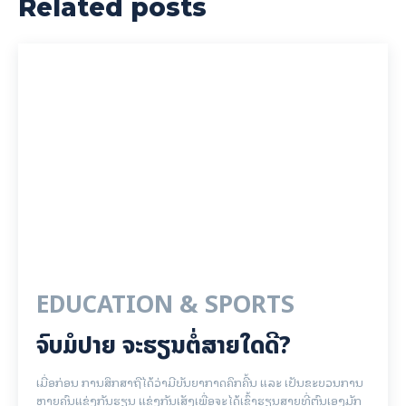
Related posts
EDUCATION & SPORTS
ຈົບມໍປາຍ ຈະຮຽນຕໍ່ສາຍໃດດີ?
ເມື່ອກ່ອນ ການສຶກສາຖືໄດ້ວ່າມີບັນຍາກາດຄຶກຄື້ນ ແລະ ເປັນຂະບວນການ
ຫຼາຍຄົນແຂ່ງກັນຮຽນ ແຂ່ງກັນເສັງເພື່ອຈະໄດ້ເຂົ້າຮຽນສາຍທີ່ຕົນເອງມັກ