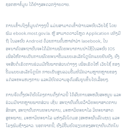
ຊອກຫາຂໍ້ມູນ ໄດ້ຢ່າງສະດວກງ່າຍດາຍ.
ການເຂົ້າເຖິງຂໍ້ມູນຕ່າງໆນີ້ ແມ່ນສາມາດເຂົ້າຜ່ານລະບົບເວັບໄຊ໌ ໂດຍ
ພິມ ebook.most.gov.la. ຫຼື ສາມາດດາວໂຫຼດ Application ເທິງມື
ຖື ໃນລະບົບ Android ດ້ວຍການຄົ້ນຫາຄໍາວ່າ laoebook, ໃນ
ອະນາຄົດສະຖາບັນຈະໄດ້ມີການພັດທະນາການນໍາໃຊ້ໃນລະບົບ IOS
ເພື່ອໃຫ້ກາຍເປັນການພັດທະນາປື້ມແບບເອເລັກໂຕຼນິກແບບຍືນຍົງ, ຍັງ
ຈະສືບຕໍ່ເຮັດການຮ່ວມມືກັບພາກສ່ວນຕ່າງໆ ເພື່ອເຮັດໃຫ້ ເວັບໄຊ໌ ຂອງ
ປື້ມແບບເອເລັກໂຕຼນິກ ກາຍເປັນສູນລວມປື້ມທີ່ມີຄວາມຫຼາກຫຼາຍຂອງ
ແຕ່ລະຂະແໜງການ ແລະມີບົດຄວາມອຸດົມສົມບຸນຂຶ້ນໄປເລື້ອຍໆ.
ການຈັດຕັ້ງປະຕິບັດໂຄງການດັ່ງກ່າວນີ້ ໄດ້ຮັບການສະໜັບສະໜູນ ແລະ
ຮ່ວມມືຈາກຫຼາຍພາກສ່ວນ ເຊັ່ນ: ສະຖາບັນຄົ້ນຄວ້າວິທະຍາສາດການ
ສຶກສາ, ສະຖາບັນການທະນາຄານ, ມະຫາວິທະຍາໄລ ວິທະຍາສາດ
ສຸຂະພາບ, ມະຫາວິທະຍາໄລ ແຫ່ງລັດໂຕມສ (ສະຫະພັນລັດເຊຍ) ແລະ
ໂຮງພິມຊ້າງລາວ. ນອກຈາກນີ້, ຍັງມີປື້ມບົດຮຽນຂອງສະຖາບັນເຕັກໂນ