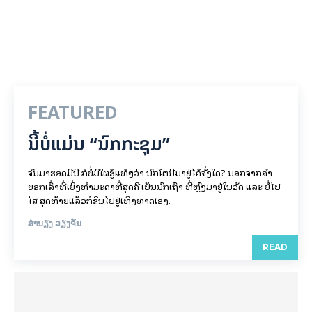
FEATURED
ນີ້ບໍ່ແມ່ນ “ນົກກະຊຸມ”
ຈົນມາຮອດມື້ນີ້ ກໍບໍ່ມີໃຜຮູ້ແທ້ໆວ່າ ນົກໂຕນີ້ມາຢູ່ໄດ້ຈັ່ງໃດ? ນອກຈາກຄຳ
ບອກເລົ່າທີ່ເບິ່ງທຳມະດາທີ່ສຸດຄື ເປັນນົກເຖົ້າ ທີ່ຫຼົງມາຢູ່ໃນວັດ ແລະ ບໍ່ໄປ
ໄສ ສຸດທ້າຍແລ້ວກໍຂຶ້ນໄປຢູ່ເທິງທາດເອງ.
ສຳນຽງ ວຽງຈັນ
READ