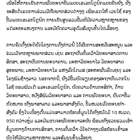
ເພື່ອໃຫ້ກາຍເປັນການພັດທະນາປື້ມແບບເອເລັກໂຕຼນິກແບບຍືນຍົງ, ຍັງ
ຈະສືບຕໍ່ເຮັດການຮ່ວມມືກັບພາກສ່ວນຕ່າງໆ ເພື່ອເຮັດໃຫ້ ເວັບໄຊ໌ ຂອງ
ປື້ມແບບເອເລັກໂຕຼນິກ ກາຍເປັນສູນລວມປື້ມທີ່ມີຄວາມຫຼາກຫຼາຍຂອງ
ແຕ່ລະຂະແໜງການ ແລະມີບົດຄວາມອຸດົມສົມບຸນຂຶ້ນໄປເລື້ອຍໆ.
ການຈັດຕັ້ງປະຕິບັດໂຄງການດັ່ງກ່າວນີ້ ໄດ້ຮັບການສະໜັບສະໜູນ ແລະ
ຮ່ວມມືຈາກຫຼາຍພາກສ່ວນ ເຊັ່ນ: ສະຖາບັນຄົ້ນຄວ້າວິທະຍາສາດການ
ສຶກສາ, ສະຖາບັນການທະນາຄານ, ມະຫາວິທະຍາໄລ ວິທະຍາສາດ
ສຸຂະພາບ, ມະຫາວິທະຍາໄລ ແຫ່ງລັດໂຕມສ (ສະຫະພັນລັດເຊຍ) ແລະ
ໂຮງພິມຊ້າງລາວ. ນອກຈາກນີ້, ຍັງມີປື້ມບົດຮຽນຂອງສະຖາບັນເຕັກໂນ
ໂລຊີ ຄອມພິວເຕີ ແລະເອເລັກໂຕຼນິກ, ບົດຄວາມດ້ານກະສິກໍາ, ດ້ານ
ວິທະຍາສາດ, ໜັງສືພິມວິທະຍາສາດ ແລະ ການພັດທະນາ, ບັນດາປື້ມ
ກົດໝາຍ ທັງພາສາລາວ ແລະພາສາອັງກິດ, ປື້ມໝວຍວັດທະນທໍາ-
ສັງຄົມ ຊຶ່ງໃນເບື້ອງຕົ້ນແມ່ນສາມາດປ້ອນຂໍ້ມູນໄດ້ທັງໝົດມີ 10 ໝວດ,
950 ກວ່າເຫຼັ້ມ ແລະມີແຜນຈະພັດທະນາລະບົບ ພ້ອມທັງຮວບຮວມເອົາ
ຂໍ້ມູນທາງດ້ານການສຶກສາ, ການຄົ້ນຄວ້າ-ວິໄຈຕ່າງໆເພື່ອປ້ອນເຂົ້າລະ
ບົດໃຫ້ມີຄວາມຫຼາກຫຼາຍ ແລະສົມບູນຂຶ້ນເລື້ອຍໆ.