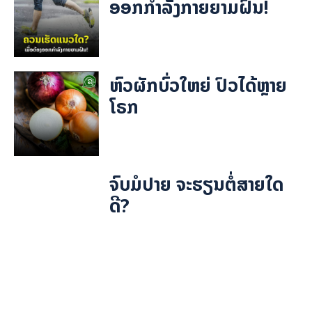
ອອກກຳລັງກາຍຍາມຝົນ!
ຫົວຜັກບົ່ວໃຫຍ່ ປົວໄດ້ຫຼາຍ
ໂຣກ
ຈົບມໍປາຍ ຈະຮຽນຕໍ່ສາຍໃດ
ດີ?