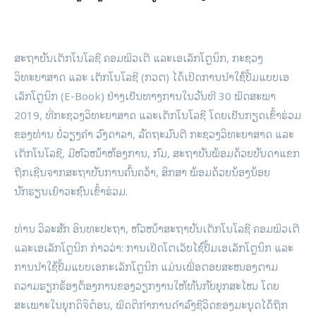
ສະຖາບັນເຕັກໂນໂລຊີ ຄອມພິວເຕີ ແລະເອເລັກໂຕຼນິກ, ກະຊວງ
ວິທະຍາສາດ ແລະ ເຕັກໂນໂລຊີ (ກວຕ) ​ໄດ້ເປິດການນຳໃຊ້ປື້ມແບບເອ
ເລັກໂຕຼນິກ (E-Book) ຢ່າງເປັນທາງການໃນວັນທີ 30 ພຶດສະພາ
2019, ທີ່ກະຊວງວິທະຍາສາດ ແລະເຕັກໂນໂລຊີ ໂດຍເປັນກຽດເຂົ້າຮ່ວມ
ຂອງທ່ານ ບໍ່ວຽງຄຳ ວົງດາລາ, ລັດຖະມົນຕີ ກະຊວງວິທະຍາສາດ ແລະ
ເຕັກໂນໂລຊີ, ມີຫົວໜ້າຫ້ອງການ, ກົມ, ສະຖາບັນພ້ອມດ້ວຍບັນດາແຂກ
ຖືກເຊີນຈາກສະຖາບັນການຄົ້ນຄວ້າ, ສຶກສາ ພ້ອມດ້ວຍນ້ອງນ້ອຍ
ນັກຮຽນເຍົາວະຊົນເຂົ້າຮ່ວມ.
ທ່ານ ວິລະສັກ ອິນທະປະຖາ, ຫົວໜ້າສະຖາບັນເຕັກໂນໂລຊີ ຄອມພິວເຕີ
ແລະເອເລັກໂຕຼນິກ ກ່າວວ່າ: ການເປີດໂຕເວັບໄຊ໌ປື້ມເອເລັກໂຕຼນິກ ແລະ
ການນໍາໃຊ້ປື້ມແບບເອກະເລັກໂຕຼນິກ ແມ່ນເພື່ອຕອບສະໜອງຕາມ
ຄວາມຮຽກຮ້ອງຕ້ອງການຂອງວຽກງານໃຫ້ທັນກັບຍຸກສະໄໝ ໂດຍ
ສະເພາະໃນຍຸກດິຈິຕ໋ອນ, ພຶດຕິກໍາການດຳລົງຊີວິດຂອງມະນຸດໄດ້ຖືກ