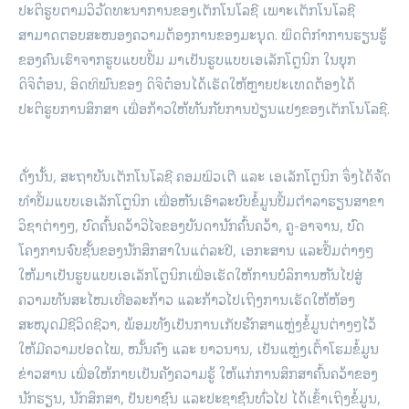
ປະຕິຮູບຕາມວິວັດທະນາການຂອງເຕັກໂນໂລຊີ ເພາະເຕັກໂນໂລຊີ
ສາມາດຕອບສະໜອງຄວາມຕ້ອງການຂອງມະນຸດ. ພຶດຕິກຳການຮຽນຮູ້
ຂອງຄົນເຮົາຈາກຮູບແບບປື້ມ ມາເປັນຮູບແບບເອເລັກໂຕຼນິກ ໃນຍຸກ
ດິຈິຕ໋ອນ, ອິດທິພົນຂອງ ດິຈິຕ໋ອນໄດ້ເຮັດໃຫ້ຫຼາຍປະເທດຕ້ອງໄດ້
ປະຕິຮູບການສຶກສາ ເພື່ອກ້າວໃຫ້ທັນກັບການປ່ຽນແປງຂອງເຕັກໂນໂລຊີ.
ດັ່ງນັ້ນ, ສະຖາບັນເຕັກໂນໂລຊີ ຄອມພິວເຕີ ແລະ ເອເລັກໂຕຼນິກ ຈຶ່ງໄດ້ຈັດ
ທຳປື້ມແບບເອເລັກໂຕຼນິກ ເພື່ອຫັນເອົາລະບົບຂໍ້ມູນປື້ມຕຳລາຮຽນສາຂາ
ວິຊາຕ່າງໆ, ບົດຄົ້ນຄວ້າວິໄຈຂອງບັນດານັກຄົ້ນຄວ້າ, ຄູ-ອາຈານ, ບົດ
ໂຄງການຈົບຊັ້ນຂອງນັກສຶກສາໃນແຕ່ລະປີ, ເອກະສານ ແລະປື້ມຕ່າງໆ
ໃຫ້ມາເປັນຮູບແບບເອເລັກໂຕຼນິກເພື່ອເຮັດໃຫ້ການບໍລິການຫັນໄປສູ່
ຄວາມທັນສະໄໝເທື່ອລະກ້າວ ແລະກ້າວໄປເຖິງການເຮັດໃຫ້ຫ້ອງ
ສະໝຸດມີຊີວິດຊີວາ, ພ້ອມທັງເປັນການເກັບຮັກສາແຫຼ່ງຂໍ້ມູນຕ່າງໆໄວ້
ໃຫ້ມີຄວາມປອດໄພ, ໝັ້ນຄົງ ແລະ ຍາວນານ, ເປັນແຫຼ່ງເຕົ້າໂຮມຂໍ້ມູນ
ຂ່າວສານ ເພື່ອໃຫ້ກາຍເປັນຄັງຄວາມຮູ້ ໃຫ້ແກ່ການສຶກສາຄົ້ນຄວ້າຂອງ
ນັກຮຽນ, ນັກສຶກສາ, ປັນຍາຊົນ ແລະປະຊາຊົນທົ່ວໄປ ໄດ້ເຂົ້າເຖິງຂໍ້ມູນ,