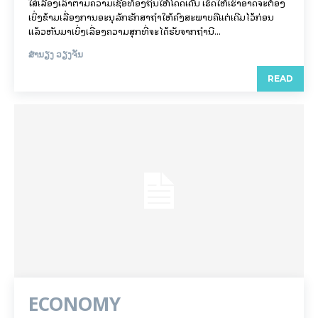
ໃສ່ເລື່ອງເລົ່າຕາມຄວາມເຊື່ອທ້ອງຖິ່ນໃຫ້ໂດດເດ່ັ່ນ ເຮັດໃຫ້ເຮົາອາດຈະຕ້ອງ
ເບິ່ງຂ້າມເລື່ອງການອະນຸລັກຮັກສາຖໍ້າໃຫ້ຄົງສະພາບຄືແຕ່ເດີມໄວ້ກ່ອນ
ແລ້ວຫັນມາເບິ່ງເລື່ອງຄວາມສຸກທີ່ຈະໄດ້ຮັບຈາກຖໍ້ານີ້...
ສຳນຽງ ວຽງຈັນ
READ
ECONOMY