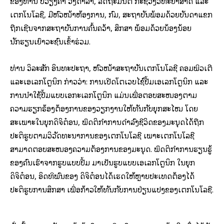
ຂອງທ່ານ ບໍ່ວຽງຄຳ ວົງດາລາ, ລັດຖະມົນຕີ ກະຊວງວິທະຍາສາດ ແລະ
ເຕັກໂນໂລຊີ, ມີຫົວໜ້າຫ້ອງການ, ກົມ, ສະຖາບັນພ້ອມດ້ວຍບັນດາແຂກ
ຖືກເຊີນຈາກສະຖາບັນການຄົ້ນຄວ້າ, ສຶກສາ ພ້ອມດ້ວຍນ້ອງນ້ອຍ
ນັກຮຽນເຍົາວະຊົນເຂົ້າຮ່ວມ.
ທ່ານ ວິລະສັກ ອິນທະປະຖາ, ຫົວໜ້າສະຖາບັນເຕັກໂນໂລຊີ ຄອມພິວເຕີ
ແລະເອເລັກໂຕຼນິກ ກ່າວວ່າ: ການເປີດໂຕເວັບໄຊ໌ປື້ມເອເລັກໂຕຼນິກ ແລະ
ການນໍາໃຊ້ປື້ມແບບເອກະເລັກໂຕຼນິກ ແມ່ນເພື່ອຕອບສະໜອງຕາມ
ຄວາມຮຽກຮ້ອງຕ້ອງການຂອງວຽກງານໃຫ້ທັນກັບຍຸກສະໄໝ ໂດຍ
ສະເພາະໃນຍຸກດິຈິຕ໋ອນ, ພຶດຕິກໍາການດຳລົງຊີວິດຂອງມະນຸດໄດ້ຖືກ
ປະຕິຮູບຕາມວິວັດທະນາການຂອງເຕັກໂນໂລຊີ ເພາະເຕັກໂນໂລຊີ
ສາມາດຕອບສະໜອງຄວາມຕ້ອງການຂອງມະນຸດ. ພຶດຕິກຳການຮຽນຮູ້
ຂອງຄົນເຮົາຈາກຮູບແບບປື້ມ ມາເປັນຮູບແບບເອເລັກໂຕຼນິກ ໃນຍຸກ
ດິຈິຕ໋ອນ, ອິດທິພົນຂອງ ດິຈິຕ໋ອນໄດ້ເຮັດໃຫ້ຫຼາຍປະເທດຕ້ອງໄດ້
ປະຕິຮູບການສຶກສາ ເພື່ອກ້າວໃຫ້ທັນກັບການປ່ຽນແປງຂອງເຕັກໂນໂລຊີ.