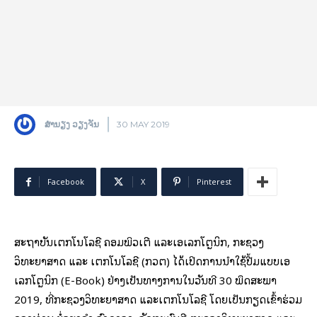
ສຳນຽງ ວຽງຈັນ
30 MAY 2019
Facebook
X
Pinterest
ສະຖາບັນເຕັກໂນໂລຊີ ຄອມພິວເຕີ ແລະເອເລັກໂຕຼນິກ, ກະຊວງ
ວິທະຍາສາດ ແລະ ເຕັກໂນໂລຊີ (ກວຕ) ​ໄດ້ເປິດການນຳໃຊ້ປື້ມແບບເອ
ເລັກໂຕຼນິກ (E-Book) ຢ່າງເປັນທາງການໃນວັນທີ 30 ພຶດສະພາ
2019, ທີ່ກະຊວງວິທະຍາສາດ ແລະເຕັກໂນໂລຊີ ໂດຍເປັນກຽດເຂົ້າຮ່ວມ