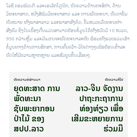
ໂລຊີ ຄອມພິວເຕີ ແລະເອເລັກໂຕຼນິກ, ບົດຄວາມດ້ານກະສິກໍາ, ດ້ານ
ວິທະຍາສາດ, ໜັງສືພິມວິທະຍາສາດ ແລະ ການພັດທະນາ, ບັນດາປື້ມ
ກົດໝາຍ ທັງພາສາລາວ ແລະພາສາອັງກິດ, ປື້ມໝວຍວັດທະນທໍາ-
ສັງຄົມ ຊຶ່ງໃນເບື້ອງຕົ້ນແມ່ນສາມາດປ້ອນຂໍ້ມູນໄດ້ທັງໝົດມີ 10 ໝວດ,
950 ກວ່າເຫຼັ້ມ ແລະມີແຜນຈະພັດທະນາລະບົບ ພ້ອມທັງຮວບຮວມເອົາ
ຂໍ້ມູນທາງດ້ານການສຶກສາ, ການຄົ້ນຄວ້າ-ວິໄຈຕ່າງໆເພື່ອປ້ອນເຂົ້າລະ
ບົດໃຫ້ມີຄວາມຫຼາກຫຼາຍ ແລະສົມບູນຂຶ້ນເລື້ອຍໆ.
ບົດ​ຄວາມ​ທີ່​ຜ່ານ​ມາ
ບົດ​ຄວາມ​ຕໍ່​ໄປ
ຍຸດທະສາດ ການ
ລາວ-​ຈີນ ຈັດ​ງານ
ພັດທະນາ
ປາຖະກະຖາການ
ຊັບພະຍາກອນ
ທ່ອງທ່ຽວ ​ເພື່ອ​
ປ່າໄມ້ ຂອງ
ເສີມ​ຂະຫຍາຍ​ການ​
ສປປ.ລາວ
ຮ່ວມ​ມື