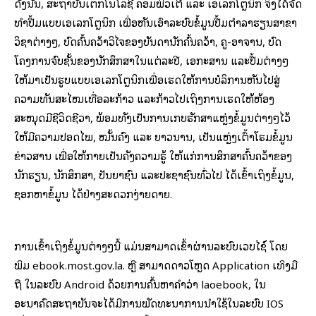
ດັ່ງນັ້ນ, ສະຖາບັນເຕັກໂນໂລຊີ ຄອມພິວເຕີ ແລະ ເອເລັກໂຕຼນິກ ຈຶ່ງໄດ້ຈັດ
ທຳປື້ມແບບເອເລັກໂຕຼນິກ ເພື່ອຫັນເອົາລະບົບຂໍ້ມູນປື້ມຕຳລາຮຽນສາຂາ
ວິຊາຕ່າງໆ, ບົດຄົ້ນຄວ້າວິໄຈຂອງບັນດານັກຄົ້ນຄວ້າ, ຄູ-ອາຈານ, ບົດ
ໂຄງການຈົບຊັ້ນຂອງນັກສຶກສາໃນແຕ່ລະປີ, ເອກະສານ ແລະປື້ມຕ່າງໆ
ໃຫ້ມາເປັນຮູບແບບເອເລັກໂຕຼນິກເພື່ອເຮັດໃຫ້ການບໍລິການຫັນໄປສູ່
ຄວາມທັນສະໄໝເທື່ອລະກ້າວ ແລະກ້າວໄປເຖິງການເຮັດໃຫ້ຫ້ອງ
ສະໝຸດມີຊີວິດຊີວາ, ພ້ອມທັງເປັນການເກັບຮັກສາແຫຼ່ງຂໍ້ມູນຕ່າງໆໄວ້
ໃຫ້ມີຄວາມປອດໄພ, ໝັ້ນຄົງ ແລະ ຍາວນານ, ເປັນແຫຼ່ງເຕົ້າໂຮມຂໍ້ມູນ
ຂ່າວສານ ເພື່ອໃຫ້ກາຍເປັນຄັງຄວາມຮູ້ ໃຫ້ແກ່ການສຶກສາຄົ້ນຄວ້າຂອງ
ນັກຮຽນ, ນັກສຶກສາ, ປັນຍາຊົນ ແລະປະຊາຊົນທົ່ວໄປ ໄດ້ເຂົ້າເຖິງຂໍ້ມູນ,
ຊອກຫາຂໍ້ມູນ ໄດ້ຢ່າງສະດວກງ່າຍດາຍ.
ການເຂົ້າເຖິງຂໍ້ມູນຕ່າງໆນີ້ ແມ່ນສາມາດເຂົ້າຜ່ານລະບົບເວັບໄຊ໌ ໂດຍ
ພິມ ebook.most.gov.la. ຫຼື ສາມາດດາວໂຫຼດ Application ເທິງມື
ຖື ໃນລະບົບ Android ດ້ວຍການຄົ້ນຫາຄໍາວ່າ laoebook, ໃນ
ອະນາຄົດສະຖາບັນຈະໄດ້ມີການພັດທະນາການນໍາໃຊ້ໃນລະບົບ IOS