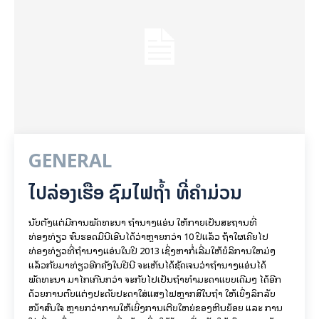
GENERAL
ໄປລ່ອງເຮືອ ຊົມໄຟຖໍ້າ ທີ່ຄໍາມ່ວນ
ນັບຕັ້ງແຕ່ມີການພັດທະນາ ຖໍ້ານາງແອ່ນ ໃຫ້ກາຍເປັນສະຖານທີ່
ທ່ອງທ່ຽວ ຈົນຮອດມື້ນີ້ເອີ້ນໄດ້ວ່າຫຼາຍກວ່າ 10 ປີແລ້ວ ຖ້າໃຜເຄີຍໄປ
ທ່ອງທ່ຽວທີ່ຖໍ້ານາງແອ່ນໃນປີ 2013 ເຊິ່ງຫາກໍ່ເລີ່ມໃຫ້ບໍລິການໃຫມ່ໆ
ແລ້ວກັບມາທ່ຽວອີກຄັ້ງໃນປີນີ້ ຈະເຫັນໄດ້ຊັດເຈນວ່າຖໍ້ານາງແອ່ນໄດ້
ພັດທະນາ ມາໄກເກີນກວ່າ ຈະກັບໄປເປັນຖໍ້າທຳມະດາແບບເດີມໆ ໄດ້ອີກ
ດ້ວຍການຕົບແຕ່ງປະດັບປະດາໃສ່ແສງໄຟຫຼາກສີໃນຖໍ້າ ໃຫ້ເບິ່ງລຶກລັບ
ໜ້າສົນໃຈ ຫຼາຍກວ່າການໃຫ້ເບິ່ງການເຕີບໃຫຍ່ຂອງຫີນຍ້ອຍ ແລະ ການ