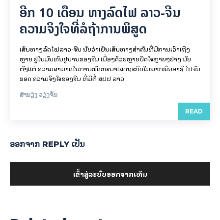
ອີກ 10 ເດືອນ ທາງລົດໄຟ ລາວ-ຈີນ
ຄວາມຈິງໃຈທີ່ລໍຖ້າການພິສູດ
ເສັ້ນທາງລົດໄຟລາວ-ຈີນ ນັບວ່າເປັນເສັ້ນທາງສຳຄັນທີ່ມີການເວົ້າເຖິງ
ຫຼາຍ ຢູ່ໃນມົນທົນຢູນານຂອງຈີນ ເນື່ອງດ້ວຍຫຼາຍປັດໃຈຫຼາຍໆຢ່າງ ນັບ
ຕັ້ງແຕ່ ຄວາມສາມາດໃນການພັດທະນາເສດຖະກິດໃນພາກພື້ນອາຊີ ໄປຈົນ
ຮອດ ຄວາມຈິງໃຈຂອງຈີນ ທີ່ມີຕໍ່ ສປປ ລາວ
ສຳນຽງ ວຽງຈັນ
READ
ອອກ​ຈາກ REPLY ເປັນ
ເຂົ້າ​ສູ່​ລະ​ບົບ​ອອກ​ຈາກ​ເຫັນ