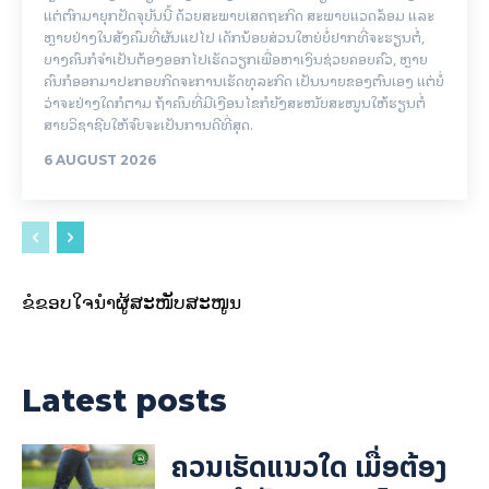
ແຕ່ຕົກມາຍຸກປັດຈຸບັນນີ້ ດ້ວຍສະພາບເສດຖະກິດ ສະພາບແວດລ້ອມ ແລະ
ຫຼາຍຢ່າງໃນສັງຄົມທີ່ຜັນແປໄປ ເດັກນ້ອຍສ່ວນໃຫຍ່ບໍ່ຢາກທີ່ຈະຮຽນຕໍ່,
ບາງຄົນກໍຈຳເປັນຕ້ອງອອກໄປເຮັດວຽກເພື່ອຫາເງິນຊ່ວຍຄອບຄົວ, ຫຼາຍ
ຄົນກໍອອກມາປະກອບກິດຈະການເຮັດທຸລະກິດ ເປັນນາຍຂອງຕົນເອງ ແຕ່ບໍ່
ວ່າຈະຢ່າງໃດກໍຕາມ ຖ້າຄົນທີ່ມີເງືອນໄຂກໍຍັງສະໜັບສະໜູນໃຫ້ຮຽນຕໍ່
ສາຍວິຊາຊີບໃຫ້ຈົບຈະເປັນການດີທີ່ສຸດ.
6 AUGUST 2026
ຂໍຂອບໃຈນຳຜູ້ສະໜັບສະໜູນ
Latest posts
ຄວນເຮັດແນວໃດ ເມື່ອຕ້ອງ