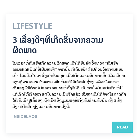
LIFESTYLE
3 ເລື່ອງດີໆທີ່ເກີດຂຶ້ນຈາກຄວາມ
ຜິດພາດ
ໃນເວລາທີ່ຄົນເຮົາເກີດຄວາມຜິດພາດ ມັກໄດ້ຍິນຄຳເວົ້າທີ່ວ່າ "ຄົນເຮົາ
ຊະນະແດ່ແພ້ແດ່ບໍ່ເປັນຫຍັງ" ຈາກນັ້ນ ກໍເດີນໜ້າຕໍ່ໄປດ້ວຍວິທີການແບບ
ເກົ່າ ໂດຍລືມໄປວ່າ ສິ່ງສຳຄັນທີ່ສຸດ ເມື່ອເກີດຄວາມຜິດພາດຂຶ້ນແລ້ວ ຄືການ
ຮຽນຮູ້ຈາກຄວາມຜິດພາດ ເພື່ອທີ່ຈະບໍ່ໄດ້ເຮັດຜິດຊ້ຳໆ ແລ້ວພັດທະນາ
ຕົນເອງ ໃຫ້ກ້າວໄປຮອດຈຸດໝາຍທີ່ຕັ້ງໃຈໄວ້. ບັນຫາບໍ່ແມ່ນອຸປະສັກ ທີ່ມີ
ແຕ່ເຮັດໃຫ້ເຮົາທຸກ ແຕ່ໃນຄວາມເປັນຈິງແລ້ວ ບັນຫາມັນໄດ້ສ້າງໂອກາດດີໆ
ໃຫ້ກັບເຮົາຢູ່ເລື້ອຍໆ, ຖ້າເຮົາເບິ່ງມູມມອງທີ່ກົງກັນຂ້າມກັບມັນ ດັ່ງ 3 ສິ່ງ
ດີໆທີ່ເກີດຂຶ້ນຫຼັງຄວາມຜິດພາດດັ່ງນີ້:
INSIDELAOS
READ