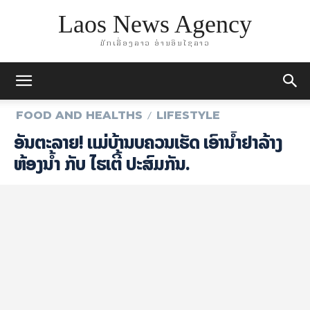
Laos News Agency
ມັກເລື່ອງລາວ ອ່ານອິນໄຊລາວ
FOOD AND HEALTHS
LIFESTYLE
ອັນຕະລາຍ! ແມ່ບ້ານບໍ່ຄວນເຮັດ ເອົານ້ຳຢາລ້າງ
ຫ້ອງນ້ຳ ກັບ ໄຮເຕີ້ ປະສົມກັນ.