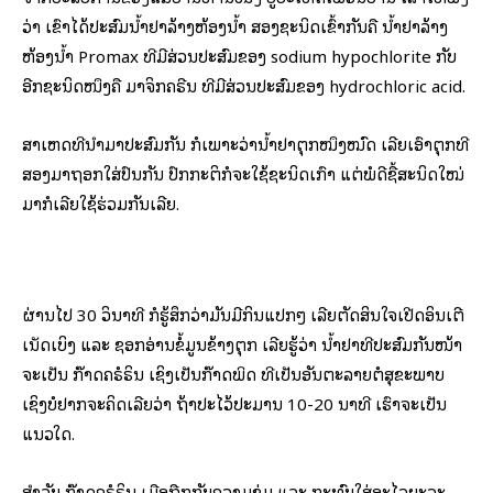
ວ່າ ເຂົາໄດ້ປະສົມນ້ຳຢາລ້າງຫ້ອງນ້ຳ ສອງຊະນິດເຂົ້າກັນຄື ນ້ຳຢາລ້າງ
ຫ້ອງນ້ຳ Promax ທີ່ມີສ່ວນປະສົມຂອງ sodium hypochlorite ກັບ
ອີກຊະນິດໜຶ່ງຄື ມາຈິກຄຣີນ ທີ່ມີສ່ວນປະສົມຂອງ hydrochloric acid.
ສາເຫດທີ່ນຳມາປະສົມກັນ ກໍເພາະວ່ານ້ຳຢາຕຸກໝຶ່ງໝົດ ເລີຍເອົາຕຸກທີ່
ສອງມາຖອກໃສ່ປົນກັນ ປົກກະຕິກໍຈະໃຊ້ຊະນິດເກົ່າ ແຕ່ພໍດີຊື້ສະນິດໃໝ່
ມາກໍເລີຍໃຊ້ຮ່ວມກັນເລີຍ.
ຜ່ານໄປ 30 ວິນາທີ ກໍຮູ້ສຶກວ່າມັນມີກິ່ນແປກໆ ເລີຍຕັດສິນໃຈເປີດອິນເຕີ
ເນັດເບິ່ງ ແລະ ຊອກອ່ານຂໍ້ມູນຂ້າງຕຸກ ເລີຍຮູ້ວ່າ ນ້ຳຢາທີ່ປະສົມກັນໜ້າ
ຈະເປັນ ກ໊າດຄຣໍຣິນ ເຊິ່ງເປັນກ໊າດພິດ ທີ່ເປັນອັນຕະລາຍຕໍ່ສຸຂະພາບ
ເຊິ່ງບໍ່ຢາກຈະຄິດເລີຍວ່າ ຖ້າປະໄວ້ປະມານ 10-20 ນາທີ ເຮົາຈະເປັນ
ແນວໃດ.
ສຳລັບ ກ໊າດຄຣໍຣິນ ເມື່ອຖືກກັບຄວາມຊຸ່ມ ແລະ ກະທົບໃສ່ອະໄວຍະວະ