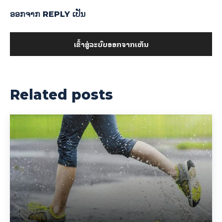
ອອກ​ຈາກ REPLY ເປັນ
ເຂົ້າ​ສູ່​ລະ​ບົບ​ອອກ​ຈາກ​ເຫັນ
Related posts