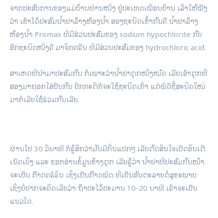
ຈາກປະສົບການຂອງແມ່ບ້ານທ່ານໜຶ່ງ ຢູ່ປະເທດເພື່ອນບ້ານ ເລົ່າໃຫ້ຟັງ
ວ່າ ເຂົາໄດ້ປະສົມນ້ຳຢາລ້າງຫ້ອງນ້ຳ ສອງຊະນິດເຂົ້າກັນຄື ນ້ຳຢາລ້າງ
ຫ້ອງນ້ຳ Promax ທີ່ມີສ່ວນປະສົມຂອງ sodium hypochlorite ກັບ
ອີກຊະນິດໜຶ່ງຄື ມາຈິກຄຣີນ ທີ່ມີສ່ວນປະສົມຂອງ hydrochloric acid.
ສາເຫດທີ່ນຳມາປະສົມກັນ ກໍເພາະວ່ານ້ຳຢາຕຸກໝຶ່ງໝົດ ເລີຍເອົາຕຸກທີ່
ສອງມາຖອກໃສ່ປົນກັນ ປົກກະຕິກໍຈະໃຊ້ຊະນິດເກົ່າ ແຕ່ພໍດີຊື້ສະນິດໃໝ່
ມາກໍເລີຍໃຊ້ຮ່ວມກັນເລີຍ.
ຜ່ານໄປ 30 ວິນາທີ ກໍຮູ້ສຶກວ່າມັນມີກິ່ນແປກໆ ເລີຍຕັດສິນໃຈເປີດອິນເຕີ
ເນັດເບິ່ງ ແລະ ຊອກອ່ານຂໍ້ມູນຂ້າງຕຸກ ເລີຍຮູ້ວ່າ ນ້ຳຢາທີ່ປະສົມກັນໜ້າ
ຈະເປັນ ກ໊າດຄຣໍຣິນ ເຊິ່ງເປັນກ໊າດພິດ ທີ່ເປັນອັນຕະລາຍຕໍ່ສຸຂະພາບ
ເຊິ່ງບໍ່ຢາກຈະຄິດເລີຍວ່າ ຖ້າປະໄວ້ປະມານ 10-20 ນາທີ ເຮົາຈະເປັນ
ແນວໃດ.