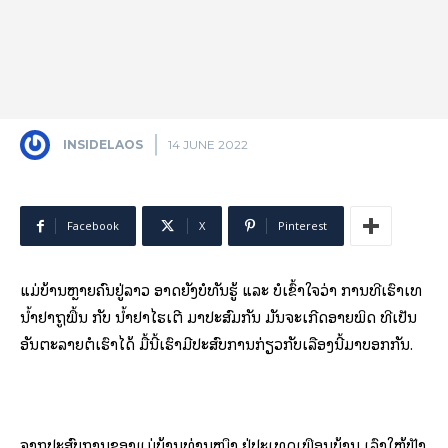
INSIDELAOS
14 JUNE 2022
Facebook
X
Pinterest
ແມ່ບ້ານຫຼາຍຄົນຢູ່ລາວ ອາດຍັງບໍ່ທັນຮູ້ ແລະ ບໍ່ເຂົ້າໃຈວ່າ ການທີ່ເຮົາເທ
ນ້ຳຢາຖູພື້ນ ກັບ ນ້ຳຢາໄຮເຕີ ມາປະສົມກັນ ມັນຈະເກີດອາຍພິດ ທີ່ເປັນ
ອັນຕະລາຍຕໍ່ເຮົາໄດ້ ມື້ນີ້ເຮົາມີປະສົບການກ່ຽວກັບເລື່ອງນີ້ມາບອກກັນ.
ຈາກປະສົບການຂອງແມ່ບ້ານທ່ານໜຶ່ງ ຢູ່ປະເທດເພື່ອນບ້ານ ເລົ່າໃຫ້ຟັງ