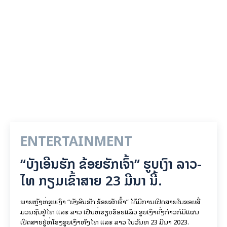
ENTERTAINMENT
“ບັງເອີນຮັກ ຂ້ອຍຮັກເຈົ້າ” ຮູບເງົາ ລາວ-
ໄທ ກຽມເຂົ້າສາຍ 23 ມີນາ ນີ້.
ພາຍຫຼັງທີ່ຮູບເງົາ “ບັງອີນຮັກ ຂ້ອຍຮັກເຈົ້າ” ໄດ້ມີການເປີດສາຍໃນຮອບສື່
ມວນຊົນຢູ່ໄທ ແລະ ລາວ ເປັນທີ່ຮຽບຮ້ອຍແລ້ວ ຮູບເງົາດັ່ງກ່າວກໍມີແຜນ
ເປີດສາຍຢູ່ທີ່ໂຮງຮູບເງົາທັງໄທ ແລະ ລາວ ໃນວັນທີ 23 ມີນາ 2023.