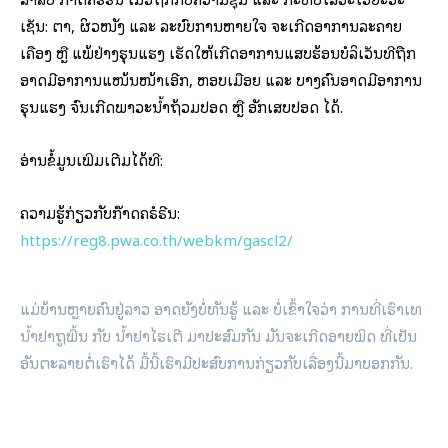
ເຊັ່ນ: ຕາ, ຜິວໜັງ ແລະ ລະບົບການຫາຍໃຈ ຈະເກີດອາການລະຄາຍ
ເຄືອງ ຫຼື ແພ້ຢ່າງຮຸນແຮງ ເຮັດໃຫ້ເກີດອາການແສບຮ້ອນບໍລິເວັນທີ່ຖືກ
ອາດມີອາການແໜ້ນໜ້າເອີກ, ຫອບເມື່ອຍ ແລະ ບາງຄົນອາດມີອາການ
ຮຸນແຮງ ຈົນເກີດພາວະນ້ຳຖ້ວມປອດ ຫຼື ອັກເສບປອດ ໄດ້.
ອ່ານຂໍ້ມູນເພີ່ມເຕີມໄດ້ທີ່:
ຄວາມຮູ້ກ່ຽວກັບກ໊າດຄຣໍຣີນ:
https://reg8.pwa.co.th/webkm/gascl2/
ແມ່ບ້ານຫຼາຍຄົນຢູ່ລາວ ອາດຍັງບໍ່ທັນຮູ້ ແລະ ບໍ່ເຂົ້າໃຈວ່າ ການທີ່ເຮົາເທ
ນ້ຳຢາຖູພື້ນ ກັບ ນ້ຳຢາໄຮເຕີ ມາປະສົມກັນ ມັນຈະເກີດອາຍພິດ ທີ່ເປັນ
ອັນຕະລາຍຕໍ່ເຮົາໄດ້ ມື້ນີ້ເຮົາມີປະສົບການກ່ຽວກັບເລື່ອງນີ້ມາບອກກັນ.