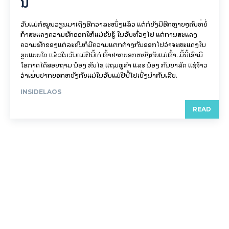
ນີ້
ວັນແມ່ກໍໝູນວຽນມາເຖິງອີກວາລະໜຶ່ງແລ້ວ ແຕ່ກໍຍັງມີອີກຫຼາຍໆຄົນທີ່ບໍ່
ກ້າສະແດງຄວາມຮັກອອກໃຫ້ແມ່ຮັບຮູ້ ໃນວັນທົ່ວໆໄປ ແຕ່ການສະແດງ
ຄວາມຮັກຂອງແຕ່ລະຄົນກໍມີຄວາມແຕກຕ່າງກັນອອກໄປວ່າຈະສະແດງໃນ
ຮູບແບບໃດ ແລ້ວໃນວັນແມ່ປີນີ້ເດ່ ເຈົ້າຢາກບອກຫຍັງກັບແມ່ເຈົ້າ. ມື້ນີ້ເຮົາມີ
ໂອກາດໄດ້ສອບຖາມ ນ້ອງ ຂັນໄຊ ແຖມພູຄຳ ແລະ ນ້ອງ ກັນຍາລັດ ແຊ່ຈ້າວ
ວ່າເພີ່ນຢາກບອກຫຍັງກັບແມ່ໃນວັນແມ່ປີນີ້ໄປເບິ່ງນຳກັນເລີຍ.
INSIDELAOS
READ