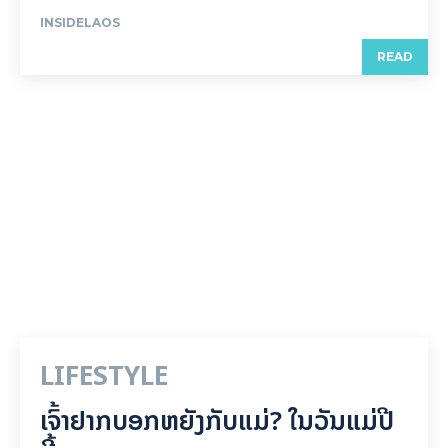
INSIDELAOS
READ
LIFESTYLE
ເຈົ້າຢາກບອກຫຍັງກັບແມ່? ໃນວັນແມ່ປີ