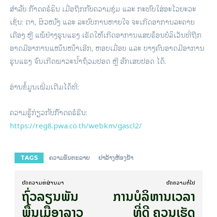
ສຳລັບ ກ໊າດຄຣໍຣິນ ເມື່ອຖືກກັບຄວາມຊຸ່ມ ແລະ ກະທົບໃສ່ອະໄວຍະວະ
ເຊັ່ນ: ຕາ, ຜິວໜັງ ແລະ ລະບົບການຫາຍໃຈ ຈະເກີດອາການລະຄາຍ
ເຄືອງ ຫຼື ແພ້ຢ່າງຮຸນແຮງ ເຮັດໃຫ້ເກີດອາການແສບຮ້ອນບໍລິເວັນທີ່ຖືກ
ອາດມີອາການແໜ້ນໜ້າເອີກ, ຫອບເມື່ອຍ ແລະ ບາງຄົນອາດມີອາການ
ຮຸນແຮງ ຈົນເກີດພາວະນ້ຳຖ້ວມປອດ ຫຼື ອັກເສບປອດ ໄດ້.
ອ່ານຂໍ້ມູນເພີ່ມເຕີມໄດ້ທີ່:
ຄວາມຮູ້ກ່ຽວກັບກ໊າດຄຣໍຣີນ:
https://reg8.pwa.co.th/webkm/gascl2/
TAGS
ຄວາມອັນຕະລາຍ
ຢາລ້າງຫ້ອງນ້ຳ
ບົດ​ຄວາມ​ທີ່​ຜ່ານ​ມາ
ບົດ​ຄວາມ​ຕໍ່​ໄປ
ຖົ່ວລຽນພັນ
ການບໍລິຫານເວລາ
ພື້ນເມືອງລາວ
ທີ່ດີ ຄວນເຮັດ