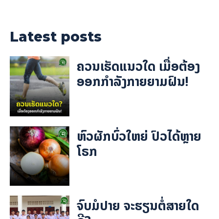
Latest posts
ຄວນເຮັດແນວໃດ ເມື່ອຕ້ອງ
ອອກກຳລັງກາຍຍາມຝົນ!
ຫົວຜັກບົ່ວໃຫຍ່ ປົວໄດ້ຫຼາຍ
ໂຣກ
ຈົບມໍປາຍ ຈະຮຽນຕໍ່ສາຍໃດ