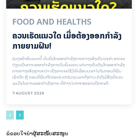
FOOD AND HEALTHS
ຄວນເຮັດແນວໃດ ເມື່ອຕ້ອງອອກກຳລັງ
ກາຍຍາມຝົນ!
ຊ່ວງໜ້າຝົນແບບນີ້ ຄົນທີ່ມັກອອກກຳລັງກາຍກາງແຈ້ງເປັນປະຈຳ ອາດຈະ
ປ່ຽນເປັນການອອກກຳລັງກາຍໃນຮົ່ມແທນ ແຕ່ບາງຄົນຍັງມັກອອກກຳລັງ
ກາຍກາງແຈ້ງຫຼາຍກວ່າ ເຊິ່ງອາດຈະໃຊ້ວິທີເລື່ອນເວລາໄປໃນຕອນທີ່ຝົນ
ເຊົາຕົກ ຫຼື ຕອນທີ່ຝົນຕົກຄ່ອຍໆ ແຕ່ຊ່ວງເວລາດັ່ງກ່າວ ກໍຍັງມີສິ່ງທີ່ຄວນ
ລະວັງໃນການອອກກຳລັງກາຍ ທີ່ຕ່າງໄປຈາກສະພາບປົກກະຕິ.
7 AUGUST 2026
ຂໍຂອບໃຈນຳຜູ້ສະໜັບສະໜູນ