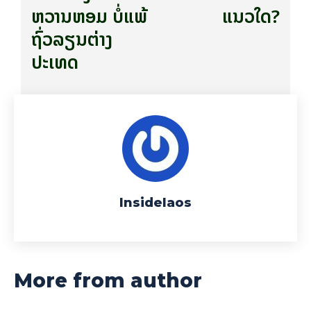
ຫວານຫອມ ບໍ່ແພ້
ແນວໃດ?
ຖົ່ວລຽນຕ່າງ
ປະເທດ
Insidelaos
More from author